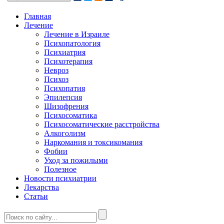
Главная
Лечение
Лечение в Израиле
Психопатология
Психиатрия
Психотерапия
Невроз
Психоз
Психопатия
Эпилепсия
Шизофрения
Психосоматика
Психосоматические расстройства
Алкоголизм
Наркомания и токсикомания
Фобии
Уход за пожилыми
Полезное
Новости психиатрии
Лекарства
Статьи