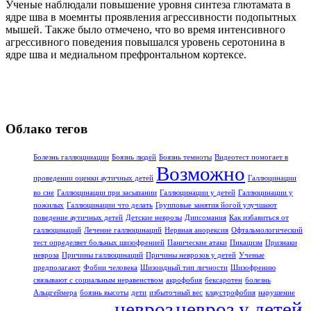
Ученые наблюдали повышение уровня синтеза глютамата в
ядре шва в моемнты проявления агрессивности подопытных
мышей. Также было отмечено, что во время интенсивного
агрессивного поведения повышался уровень серотонина в
ядре шва и медиальном префронтальном кортексе.
Облако тегов
Болезнь галлюцинации
Боязнь людей
Боязнь темноты
Видеотест помогает в
Возможно
проведении оценки аутичных детей
Галлюцинации
во сне
Галлюцинации при засыпании
Галлюцинации у детей
Галлюцинации у
пожилых
Галлюцинации что делать
Групповые занятия йогой улучшают
поведение аутичных детей
Детские неврозы
Дипсомания
Как избавиться от
галлюцинаций
Лечение галлюцинаций
Нервная анорексия
Офтальмологический
тест определяет больных шизофренией
Панические атаки
Пикацизм
Признаки
невроза
Причины галлюцинаций
Причины неврозов у детей
Ученые
предполагают
Фобии человека
Шизоидный тип личности
Шизофрению
связывают с социальным неравенством
акрофобия
бексаротен
болезнь
Альцгеймера
боязнь высоты
дети
избыточный вес
клаустрофобия
нарушение
невроз
невроз у детей