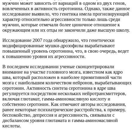
мужчин может зависеть от вариаций в одном из двух генов,
вовлеченных в активность серотонина. Однако, также данное
исследование выявило, что генетика имела прогнозирующий
характер относительно агрессивности только лишь среди
мужчин, которые отмечали более циничное отношение к
окружающим или их отцы не закончили даже высшую школу.
Исследование 2007 года обнаружило, что генетически
модифицированные мушки-дрозофилы вырабатывают
повышенный уровень серотонина, что, в свою очередь, ведет
к повышению уровня их агрессивности.
В последнем исследовании ученые сконцентрировали
внимание на участке головного мозга, известном как ядро
шва, который расположен в наиболее примитивной части
мозга с наибольшим количеством нейронов, вырабатывающих
серотонин. Активность синтеза серотонина в ядре шва
регулируется посредством нескольких нейротрансмиттеров,
включая глютамат, гамма-аминомасляную кислоту и
собственно серотонин. Как отмечают авторы исследования,
ранее некоторые психиатрические расстройства, к примеру,
беспокойство, депрессия и агрессивность, связывали с
дисбалансом уровня глютамата и гамма-аминомасляной
кислоты.