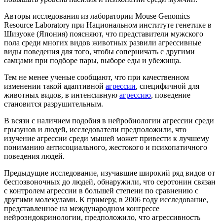
Авторы исследования из лаборатории Mouse Genomics
Resource Laboratory при Национальном институте генетике в
Шизуоке (Япония) поясняют, что представители мужского
пола среди многих видов животных развили агрессивные
виды поведения для того, чтобы соперничать с другими
самцами при подборе пары, выборе еды и убежища.
Тем не менее ученые сообщают, что при качественном
изменении такой адаптивной
агрессии
, специфичной для
животных видов, в интенсивную
агрессию
, поведение
становится разрушительным.
В всязи с наличием подобия в нейробиологии агрессии среди
грызунов и людей, исследователи предположили, что
изучение агрессии среди мышей может привести к лучшему
пониманию антисоциального, жестокого и психопатичного
поведения людей.
Предыдущие исследование, изучавшие широкий ряд видов от
беспозвоночных до людей, обнаружили, что серотонин связан
с контролем агрессии в большей степени по сравнению с
другими молекулами. К примеру, в 2006 году исследование,
представленное на международном конгрессе
нейроэндокринологии, предположило, что агрессивность