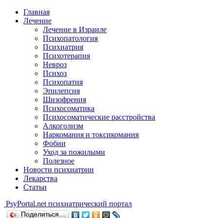
Главная
Лечение
Лечение в Израиле
Психопатология
Психиатрия
Психотерапия
Невроз
Психоз
Психопатия
Эпилепсия
Шизофрения
Психосоматика
Психосоматические расстройства
Алкоголизм
Наркомания и токсикомания
Фобии
Уход за пожилыми
Полезное
Новости психиатрии
Лекарства
Статьи
Psy
Portal.net
психиатрический портал
Поделиться…