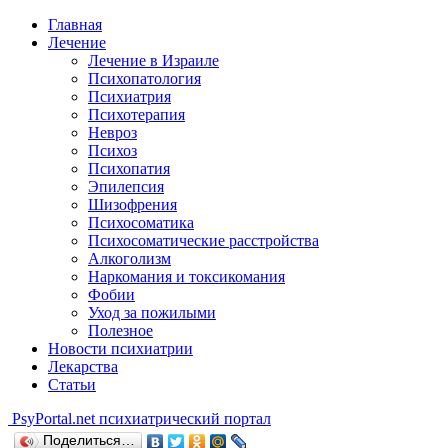
Главная
Лечение
Лечение в Израиле
Психопатология
Психиатрия
Психотерапия
Невроз
Психоз
Психопатия
Эпилепсия
Шизофрения
Психосоматика
Психосоматические расстройства
Алкоголизм
Наркомания и токсикомания
Фобии
Уход за пожилыми
Полезное
Новости психиатрии
Лекарства
Статьи
Psy
Portal.net
психиатрический портал
Поделиться…