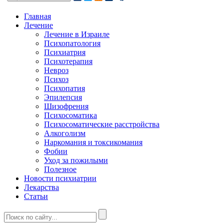
Главная
Лечение
Лечение в Израиле
Психопатология
Психиатрия
Психотерапия
Невроз
Психоз
Психопатия
Эпилепсия
Шизофрения
Психосоматика
Психосоматические расстройства
Алкоголизм
Наркомания и токсикомания
Фобии
Уход за пожилыми
Полезное
Новости психиатрии
Лекарства
Статьи