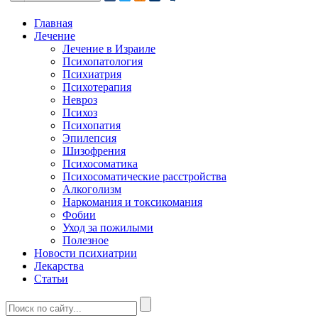
Главная
Лечение
Лечение в Израиле
Психопатология
Психиатрия
Психотерапия
Невроз
Психоз
Психопатия
Эпилепсия
Шизофрения
Психосоматика
Психосоматические расстройства
Алкоголизм
Наркомания и токсикомания
Фобии
Уход за пожилыми
Полезное
Новости психиатрии
Лекарства
Статьи