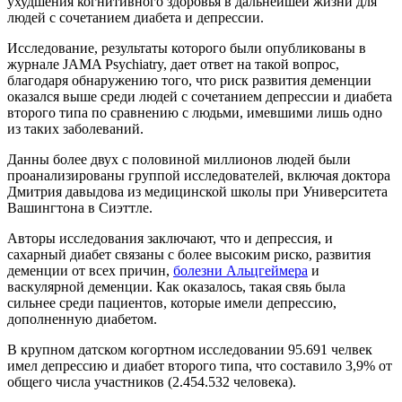
ухудшения когнитивного здоровья в дальнейшей жизни для
людей с сочетанием диабета и депрессии.
Исследование, результаты которого были опубликованы в
журнале JAMA Psychiatry, дает ответ на такой вопрос,
благодаря обнаружению того, что риск развития деменции
оказался выше среди людей с сочетанием депрессии и диабета
второго типа по сравнению с людьми, имевшими лишь одно
из таких заболеваний.
Данны более двух с половиной миллионов людей были
проанализированы группой исследователей, включая доктора
Дмитрия давыдова из медицинской школы при Университета
Вашингтона в Сиэттле.
Авторы исследования заключают, что и депрессия, и
сахарный диабет связаны с более высоким риско, развития
деменции от всех причин,
болезни Альцгеймера
и
васкулярной деменции. Как оказалось, такая свяь была
сильнее среди пациентов, которые имели депрессию,
дополненную диабетом.
В крупном датском когортном исследовании 95.691 челвек
имел депрессию и диабет второго типа, что составило 3,9% от
общего числа участников (2.454.532 человека).