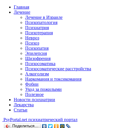
Главная
Лечение
Лечение в Израиле
Психопатология
Психиатрия
Психотерапия
Невроз
Психоз
Психопатия
Эпилепсия
Шизофрения
Психосоматика
Психосоматические расстройства
Алкоголизм
Наркомания и токсикомания
Фобии
Уход за пожилыми
Полезное
Новости психиатрии
Лекарства
Статьи
Psy
Portal.net
психиатрический портал
Поделиться…