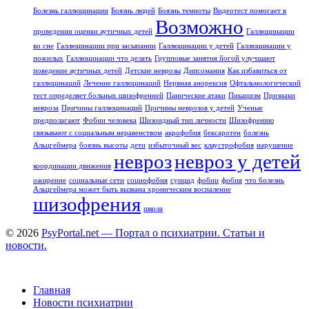
Болезнь галлюцинации
Боязнь людей
Боязнь темноты
Видеотест помогает в
Возможно
проведении оценки аутичных детей
Галлюцинации
во сне
Галлюцинации при засыпании
Галлюцинации у детей
Галлюцинации у
пожилых
Галлюцинации что делать
Групповые занятия йогой улучшают
поведение аутичных детей
Детские неврозы
Дипсомания
Как избавиться от
галлюцинаций
Лечение галлюцинаций
Нервная анорексия
Офтальмологический
тест определяет больных шизофренией
Панические атаки
Пикацизм
Признаки
невроза
Причины галлюцинаций
Причины неврозов у детей
Ученые
предполагают
Фобии человека
Шизоидный тип личности
Шизофрению
связывают с социальным неравенством
акрофобия
бексаротен
болезнь
Альцгеймера
боязнь высоты
дети
избыточный вес
клаустрофобия
нарушение
невроз
невроз у детей
координации движения
ожирение
социальные сети
социофобия
суицид
фобии
фобия
что болезнь
Альцгеймера может быть вызвана хроническим воспаление
шизофрения
школа
© 2026
PsyPortal.net — Портал о психиатрии. Статьи и
новости.
Главная
Новости психиатрии