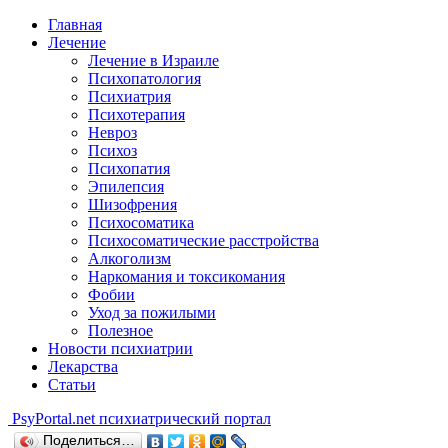
Главная
Лечение
Лечение в Израиле
Психопатология
Психиатрия
Психотерапия
Невроз
Психоз
Психопатия
Эпилепсия
Шизофрения
Психосоматика
Психосоматические расстройства
Алкоголизм
Наркомания и токсикомания
Фобии
Уход за пожилыми
Полезное
Новости психиатрии
Лекарства
Статьи
Psy
Portal.net
психиатрический портал
Поделиться…