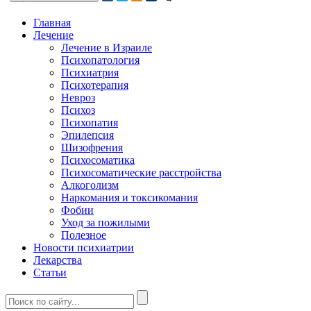
Главная
Лечение
Лечение в Израиле
Психопатология
Психиатрия
Психотерапия
Невроз
Психоз
Психопатия
Эпилепсия
Шизофрения
Психосоматика
Психосоматические расстройства
Алкоголизм
Наркомания и токсикомания
Фобии
Уход за пожилыми
Полезное
Новости психиатрии
Лекарства
Статьи