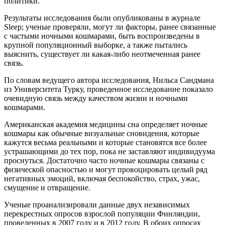
политики.
Результаты исследования были опубликованы в журнале
Sleep; ученые проверяли, могут ли факторы, ранее связанные
с частыми ночными кошмарами, быть воспроизведены в
крупной популяционный выборке, а также пытались
выяснить, существует ли какая-либо неотмеченная ранее
связь.
По словам ведущего автора исследования, Нильса Сандмана
из Университета Турку, проведенное исследование показало
очевидную связь между качеством жизни и ночными
кошмарами.
Американская академия медицины сна определяет ночные
кошмары как обычные визуальные сновидения, которые
кажутся весьма реальными и которые становятся все более
устрашающими до тех пор, пока не заставляют индивидуума
проснуться. Достаточно часто ночные кошмары связаны с
физической опасностью и могут провоцировать целый ряд
негативных эмоций, включая беспокойство, страх, ужас,
смущение и отвращение.
Ученые проанализировали данные двух независимых
перекрестных опросов взрослой популяции Финляндии,
проведенных в 2007 году и в 2012 году. В обоих опросах