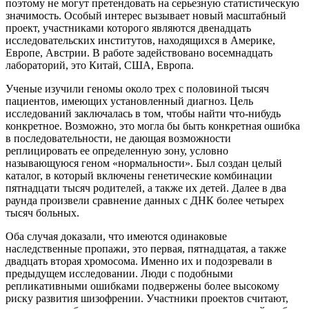
поэтому не могут претендовать на серьезную статистическую
значимость. Особый интерес вызывает новый масштабный
проект, участниками которого являются двенадцать
исследовательских институтов, находящихся в Америке,
Европе, Австрии. В работе задействовано восемнадцать
лабораторий, это Китай, США, Европа.
Ученые изучили геномы около трех с половиной тысяч
пациентов, имеющих установленный диагноз. Цель
исследований заключалась в том, чтобы найти что-нибудь
конкретное. Возможно, это могла бы быть конкретная ошибка
в последовательности, не дающая возможности
реплицировать ее определенную зону, условно
называющуюся геном «нормальности». Был создан целый
каталог, в который включены генетические комбинации
пятнадцати тысяч родителей, а также их детей. Далее в два
раунда произвели сравнение данных с ДНК более четырех
тысяч больных.
Оба случая доказали, что имеются одинаковые
наследственные пропажи, это первая, пятнадцатая, а также
двадцать вторая хромосома. Именно их и подозревали в
предыдущем исследовании. Люди с подобными
репликативными ошибками подвержены более высокому
риску развития шизофрении. Участники проектов считают,