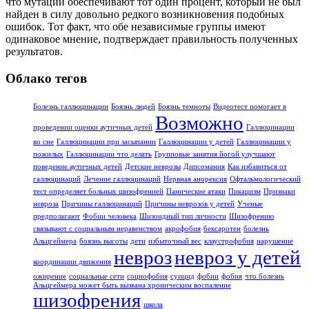
что мутации обеспечивают тот один процент, который не был
найден в силу довольно редкого возникновения подобных
ошибок. Тот факт, что обе независимые группы имеют
одинаковое мнение, подтверждает правильность полученных
результатов.
Облако тегов
Болезнь галлюцинации
Боязнь людей
Боязнь темноты
Видеотест помогает в
Возможно
проведении оценки аутичных детей
Галлюцинации
во сне
Галлюцинации при засыпании
Галлюцинации у детей
Галлюцинации у
пожилых
Галлюцинации что делать
Групповые занятия йогой улучшают
поведение аутичных детей
Детские неврозы
Дипсомания
Как избавиться от
галлюцинаций
Лечение галлюцинаций
Нервная анорексия
Офтальмологический
тест определяет больных шизофренией
Панические атаки
Пикацизм
Признаки
невроза
Причины галлюцинаций
Причины неврозов у детей
Ученые
предполагают
Фобии человека
Шизоидный тип личности
Шизофрению
связывают с социальным неравенством
акрофобия
бексаротен
болезнь
Альцгеймера
боязнь высоты
дети
избыточный вес
клаустрофобия
нарушение
невроз
невроз у детей
координации движения
ожирение
социальные сети
социофобия
суицид
фобии
фобия
что болезнь
Альцгеймера может быть вызвана хроническим воспаление
шизофрения
школа