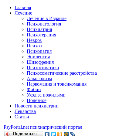
Главная
Лечение
Лечение в Израиле
Психопатология
Психиатрия
Психотерапия
Невроз
Психоз
Психопатия
Эпилепсия
Шизофрения
Психосоматика
Психосоматические расстройства
Алкоголизм
Наркомания и токсикомания
Фобии
Уход за пожилыми
Полезное
Новости психиатрии
Лекарства
Статьи
Psy
Portal.net
психиатрический портал
Поделиться…