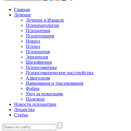
Главная
Лечение
Лечение в Израиле
Психопатология
Психиатрия
Психотерапия
Невроз
Психоз
Психопатия
Эпилепсия
Шизофрения
Психосоматика
Психосоматические расстройства
Алкоголизм
Наркомания и токсикомания
Фобии
Уход за пожилыми
Полезное
Новости психиатрии
Лекарства
Статьи