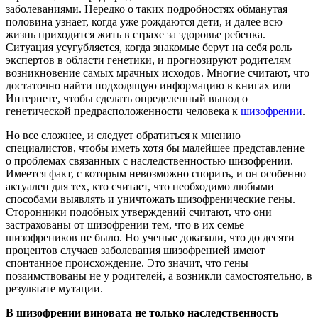
заболеваниями. Нередко о таких подробностях обманутая
половина узнает, когда уже рождаются дети, и далее всю
жизнь приходится жить в страхе за здоровье ребенка.
Ситуация усугубляется, когда знакомые берут на себя роль
экспертов в области генетики, и прогнозируют родителям
возникновение самых мрачных исходов. Многие считают, что
достаточно найти подходящую информацию в книгах или
Интернете, чтобы сделать определенный вывод о
генетической предрасположенности человека к
шизофрении
.
Но все сложнее, и следует обратиться к мнению
специалистов, чтобы иметь хотя бы малейшее представление
о проблемах связанных с наследственностью шизофрении.
Имеется факт, с которым невозможно спорить, и он особенно
актуален для тех, кто считает, что необходимо любыми
способами выявлять и уничтожать шизофренические гены.
Сторонники подобных утверждений считают, что они
застрахованы от шизофрении тем, что в их семье
шизофреников не было. Но ученые доказали, что до десяти
процентов случаев заболевания шизофренией имеют
спонтанное происхождение. Это значит, что гены
позаимствованы не у родителей, а возникли самостоятельно, в
результате мутации.
В шизофрении виновата не только наследственность