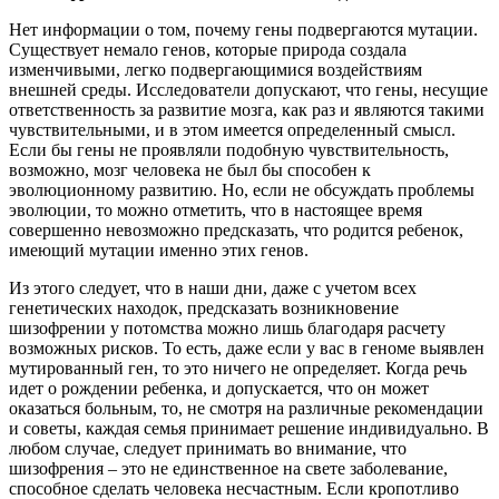
Нет информации о том, почему гены подвергаются мутации.
Существует немало генов, которые природа создала
изменчивыми, легко подвергающимися воздействиям
внешней среды. Исследователи допускают, что гены, несущие
ответственность за развитие мозга, как раз и являются такими
чувствительными, и в этом имеется определенный смысл.
Если бы гены не проявляли подобную чувствительность,
возможно, мозг человека не был бы способен к
эволюционному развитию. Но, если не обсуждать проблемы
эволюции, то можно отметить, что в настоящее время
совершенно невозможно предсказать, что родится ребенок,
имеющий мутации именно этих генов.
Из этого следует, что в наши дни, даже с учетом всех
генетических находок, предсказать возникновение
шизофрении у потомства можно лишь благодаря расчету
возможных рисков. То есть, даже если у вас в геноме выявлен
мутированный ген, то это ничего не определяет. Когда речь
идет о рождении ребенка, и допускается, что он может
оказаться больным, то, не смотря на различные рекомендации
и советы, каждая семья принимает решение индивидуально. В
любом случае, следует принимать во внимание, что
шизофрения – это не единственное на свете заболевание,
способное сделать человека несчастным. Если кропотливо