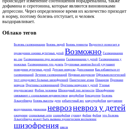
происходит изменение соотношения норадреналина, также
дофамина и серотонина, которые являются виновниками
депрессии. Через определенное время их количество приходит
в норму, поэтому болезнь отступает, и человек
выздоравливает.
Облако тегов
Болезнь галлюцинации
Боязнь людей
Боязнь темноты
Видеотест помогает в
Возможно
проведении оценки аутичных детей
Галлюцинации
во сне
Галлюцинации при засыпании
Галлюцинации у детей
Галлюцинации у
пожилых
Галлюцинации что делать
Групповые занятия йогой улучшают
поведение аутичных детей
Детские неврозы
Дипсомания
Как избавиться от
галлюцинаций
Лечение галлюцинаций
Нервная анорексия
Офтальмологический
тест определяет больных шизофренией
Панические атаки
Пикацизм
Признаки
невроза
Причины галлюцинаций
Причины неврозов у детей
Ученые
предполагают
Фобии человека
Шизоидный тип личности
Шизофрению
связывают с социальным неравенством
акрофобия
бексаротен
болезнь
Альцгеймера
боязнь высоты
дети
избыточный вес
клаустрофобия
нарушение
невроз
невроз у детей
координации движения
ожирение
социальные сети
социофобия
суицид
фобии
фобия
что болезнь
Альцгеймера может быть вызвана хроническим воспаление
шизофрения
школа