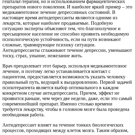
гештальт-терапия, но и использованием фармацевтических
препаратов нового поколения. И наиболее яркий пример – это
медикаментозное лечение депрессивных состояний. В
настоящее время антидепрессанты являются одними из
лекарств, которые наиболее продаваемые. Подобную
ситуацию эксперты объясняют тем, что благополучное и
пресыщенное население не способно проявить необходимую
психологическую устойчивость, если на пути возникают
сложные, травмирующие психику ситуации.
Антидепрессанты сглаживают течение депрессии, уменьшают
тоску, страх, уныние, нежелание жить.
Врач преодолевает этот барьер, используя медикаментозное
лечение, и поэтому легко устанавливается контакт с
пациентом, предоставляется возможность указать человеку
правильный путь, ведущий к выздоровлению. Первой задачей
психотерапевта является выбор оптимального в каждом
конкретном случае антидепрессанта. Причем, эффект не
проявится раньше, чем через две недели, даже, если это самый
современнейший препарат. Именно столько времени
требуется лекарству, чтобы в головном мозге была проведена
необходимая работа.
Антидепрессант влияет на течение тонких биологических
процессов, проходящих между клеток мозга. Таким образом,