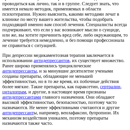
проводиться как лично, так и в группе. Следует знать, что
имеется немало методик, применяемых в области
психотерапии. Нужно выяснить, какими методами лечат в
клинике по месту вашего жительства, чтобы подобрать
подходящий именно вам способ лечения. Специалисты всегда
подчеркивают, что если у вас возникают мысли о суициде,
или же, вы хотите причинить вред себе, либо окружающим, то
лечение требуется немедленно, и без помощи профессионала
не справиться с ситуацией.
При депрессии медикаментозная терапия заключается в
использовании
антидепрессантов
, их существует множество.
Ранее широко применялись трициклические
антидепрессанты
, и за минувшие десятилетие учеными
созданы препараты, обладающие не меньшей
эффективностью, но в то же время, их побочные действия
более мягкие. Такие препараты, как параксетин,
сертралин
,
циталопрам
, и другие, в настоящее время признаны
антидепрессантами
главного назначения. Они обладают
высокой эффективностью, безопасностью, поэтому часто
назначаются. Не менее эффективными считаются и другие
антидепрессант
ы, например, венлафаксин, бупропион. Их
механизм воздействия уникален, поэтому препараты
назначаются также часто.