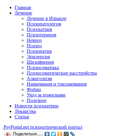
Главная
Лечение
Лечение в Израиле
Психопатология
Психиатрия
Психотерапия
Невроз
Психоз
Психопатия
Эпилепсия
Шизофрения
Психосоматика
Психосоматические расстройства
Алкоголизм
Наркомания и токсикомания
Фобии
Уход за пожилыми
Полезное
Новости психиатрии
Лекарства
Статьи
Psy
Portal.net
психиатрический портал
Поделиться…