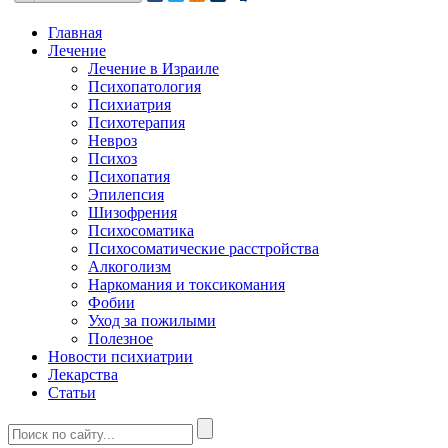
Главная
Лечение
Лечение в Израиле
Психопатология
Психиатрия
Психотерапия
Невроз
Психоз
Психопатия
Эпилепсия
Шизофрения
Психосоматика
Психосоматические расстройства
Алкоголизм
Наркомания и токсикомания
Фобии
Уход за пожилыми
Полезное
Новости психиатрии
Лекарства
Статьи