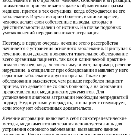
заболевания и его прогноза. Человек, склонный к аггравации,
внимательно прислушивается даже к обрывочным фразам
медиков, притом в тех ситуациях, когда обсуждается не его
заболевание. Изучая историю болезни, выписки врачей,
человек делает свои собственные выводы, которые в
действительности далеки от истины. На почве подобных
умозаключений нередко возникает аггравация.
Поэтому, в первую очередь, лечение этого расстройства
начинается с устранения основного заболевания. Приступая к
лечению, врач должен произвести тщательное обследование
всего организма пациента, так как в клинической практике
немало случаев, когда человек симулирует, например, речевое
нарушение, а специалист при обследовании выявляет у него
серьезные заболевания другого органа. Также при
обследовании выясняется, чем раньше переболел пациент,
причем, это делается не со слов больного, а на основании
предоставленных медицинских документов. Для
установления диагноза аггравации необходим непредвзятый
подход. Недопустимо утверждать, что пациент симулирует,
если этому нет объективных доказательств.
Лечение аггравации включает в себя психотерапевтические
методы, медикаментозная терапия используется лишь для
устранения основного заболевания, вызвавшего данное
нарушение. Члены семьи должны с пониманием относиться к