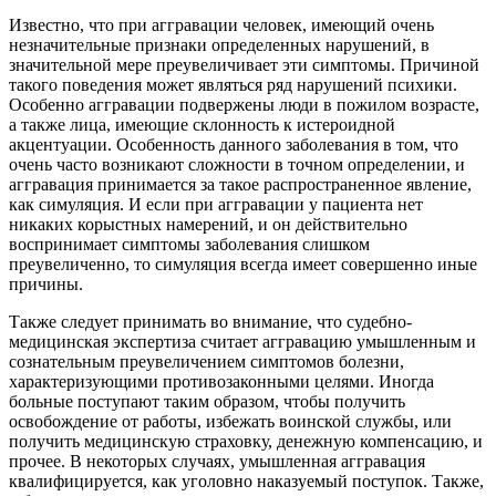
Известно, что при аггравации человек, имеющий очень
незначительные признаки определенных нарушений, в
значительной мере преувеличивает эти симптомы. Причиной
такого поведения может являться ряд нарушений психики.
Особенно аггравации подвержены люди в пожилом возрасте,
а также лица, имеющие склонность к истероидной
акцентуации. Особенность данного заболевания в том, что
очень часто возникают сложности в точном определении, и
аггравация принимается за такое распространенное явление,
как симуляция. И если при аггравации у пациента нет
никаких корыстных намерений, и он действительно
воспринимает симптомы заболевания слишком
преувеличенно, то симуляция всегда имеет совершенно иные
причины.
Также следует принимать во внимание, что судебно-
медицинская экспертиза считает аггравацию умышленным и
сознательным преувеличением симптомов болезни,
характеризующими противозаконными целями. Иногда
больные поступают таким образом, чтобы получить
освобождение от работы, избежать воинской службы, или
получить медицинскую страховку, денежную компенсацию, и
прочее. В некоторых случаях, умышленная аггравация
квалифицируется, как уголовно наказуемый поступок. Также,