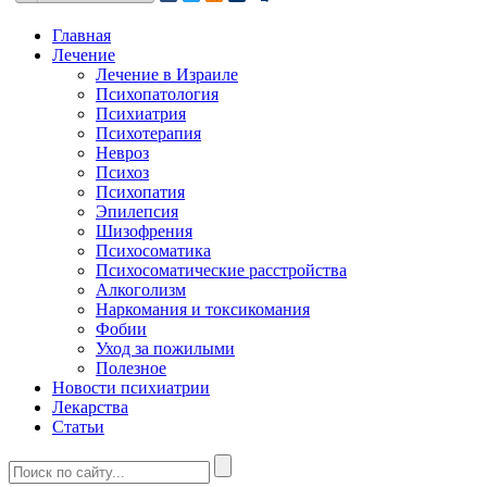
Главная
Лечение
Лечение в Израиле
Психопатология
Психиатрия
Психотерапия
Невроз
Психоз
Психопатия
Эпилепсия
Шизофрения
Психосоматика
Психосоматические расстройства
Алкоголизм
Наркомания и токсикомания
Фобии
Уход за пожилыми
Полезное
Новости психиатрии
Лекарства
Статьи