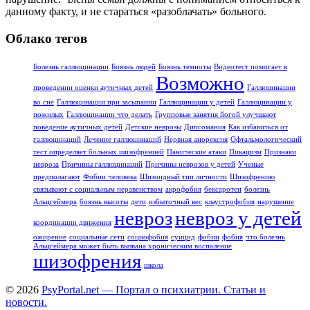
данному факту, и не стараться «разоблачать» больного.
Облако тегов
Болезнь галлюцинации
Боязнь людей
Боязнь темноты
Видеотест помогает в
Возможно
проведении оценки аутичных детей
Галлюцинации
во сне
Галлюцинации при засыпании
Галлюцинации у детей
Галлюцинации у
пожилых
Галлюцинации что делать
Групповые занятия йогой улучшают
поведение аутичных детей
Детские неврозы
Дипсомания
Как избавиться от
галлюцинаций
Лечение галлюцинаций
Нервная анорексия
Офтальмологический
тест определяет больных шизофренией
Панические атаки
Пикацизм
Признаки
невроза
Причины галлюцинаций
Причины неврозов у детей
Ученые
предполагают
Фобии человека
Шизоидный тип личности
Шизофрению
связывают с социальным неравенством
акрофобия
бексаротен
болезнь
Альцгеймера
боязнь высоты
дети
избыточный вес
клаустрофобия
нарушение
невроз
невроз у детей
координации движения
ожирение
социальные сети
социофобия
суицид
фобии
фобия
что болезнь
Альцгеймера может быть вызвана хроническим воспаление
шизофрения
школа
© 2026
PsyPortal.net — Портал о психиатрии. Статьи и
новости.