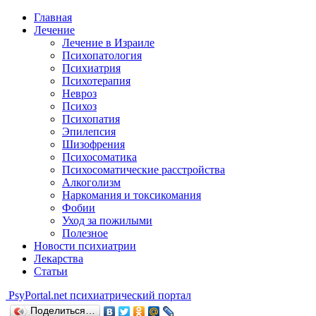
Главная
Лечение
Лечение в Израиле
Психопатология
Психиатрия
Психотерапия
Невроз
Психоз
Психопатия
Эпилепсия
Шизофрения
Психосоматика
Психосоматические расстройства
Алкоголизм
Наркомания и токсикомания
Фобии
Уход за пожилыми
Полезное
Новости психиатрии
Лекарства
Статьи
Psy
Portal.net
психиатрический портал
Поделиться…