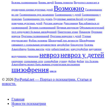
Болезнь галлюцинации
Боязнь людей
Боязнь темноты
Видеотест помогает в
Возможно
проведении оценки аутичных детей
Галлюцинации
во сне
Галлюцинации при засыпании
Галлюцинации у детей
Галлюцинации у
пожилых
Галлюцинации что делать
Групповые занятия йогой улучшают
поведение аутичных детей
Детские неврозы
Дипсомания
Как избавиться от
галлюцинаций
Лечение галлюцинаций
Нервная анорексия
Офтальмологический
тест определяет больных шизофренией
Панические атаки
Пикацизм
Признаки
невроза
Причины галлюцинаций
Причины неврозов у детей
Ученые
предполагают
Фобии человека
Шизоидный тип личности
Шизофрению
связывают с социальным неравенством
акрофобия
бексаротен
болезнь
Альцгеймера
боязнь высоты
дети
избыточный вес
клаустрофобия
нарушение
невроз
невроз у детей
координации движения
ожирение
социальные сети
социофобия
суицид
фобии
фобия
что болезнь
Альцгеймера может быть вызвана хроническим воспаление
шизофрения
школа
© 2026
PsyPortal.net — Портал о психиатрии. Статьи и
новости.
Главная
Новости психиатрии