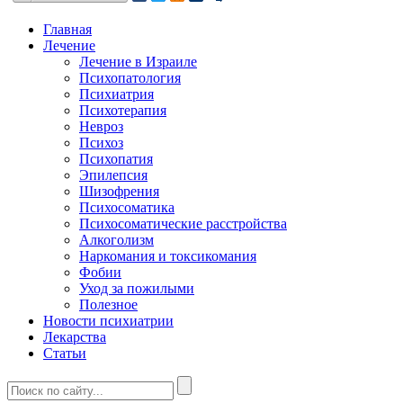
Главная
Лечение
Лечение в Израиле
Психопатология
Психиатрия
Психотерапия
Невроз
Психоз
Психопатия
Эпилепсия
Шизофрения
Психосоматика
Психосоматические расстройства
Алкоголизм
Наркомания и токсикомания
Фобии
Уход за пожилыми
Полезное
Новости психиатрии
Лекарства
Статьи