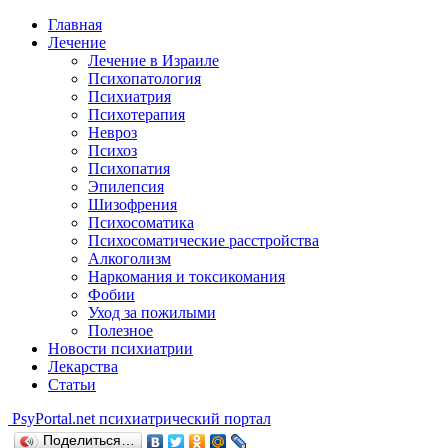
Главная
Лечение
Лечение в Израиле
Психопатология
Психиатрия
Психотерапия
Невроз
Психоз
Психопатия
Эпилепсия
Шизофрения
Психосоматика
Психосоматические расстройства
Алкоголизм
Наркомания и токсикомания
Фобии
Уход за пожилыми
Полезное
Новости психиатрии
Лекарства
Статьи
Psy
Portal.net
психиатрический портал
Поделиться…