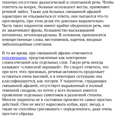
типично отсутствие диалогической и спонтанной речи. Чтобы
ответить на вопрос, больные используют жесты, применяют
речевой эмбол. Также для больных смешанной афазией
характерно не отказываться от ответа, они пытаются что-то
проговорить, при этом делая это довольно выразительно.
Часть таких пациентов имеют крайне обедненную речь, они
не заканчивают фразы, большинство высказываний
непонятны, нечленораздельны. В основном, произносятся
невещественные слова, местоимения, наречия, вводные
эмболоподобные сочетания.
В то же время, при смешанной афазии отмечаются
персеверации
, представленные как повторение
словосочетаний или отдельных слов. Такую речь иногда
называют «словесной окрошкой». Но следует отметить, что
при всех этих признаках, речевая активность продолжает
оставаться очень высокой, и в некоторых ситуациях она
классифицируется, как логорея. У пациентов, страдающих
смешанной афазией, отсутствует выраженный и полный
теменной синдром, но почти у всех больных имеется
проявление отдельных симптомов в различной степени.
Многие пациенты не в состоянии произвести самых простых
действий. Они не могут нарисовать кубик, круг, звезду, а
также не способны срисовывать с определенного, даже очень
простого образца.