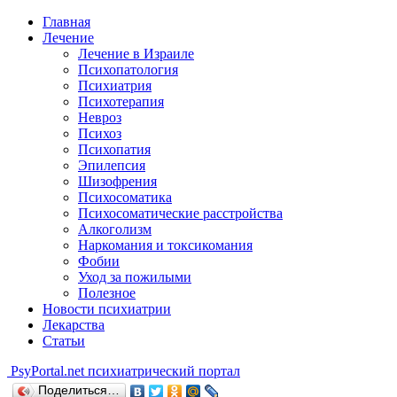
Главная
Лечение
Лечение в Израиле
Психопатология
Психиатрия
Психотерапия
Невроз
Психоз
Психопатия
Эпилепсия
Шизофрения
Психосоматика
Психосоматические расстройства
Алкоголизм
Наркомания и токсикомания
Фобии
Уход за пожилыми
Полезное
Новости психиатрии
Лекарства
Статьи
Psy
Portal.net
психиатрический портал
Поделиться…