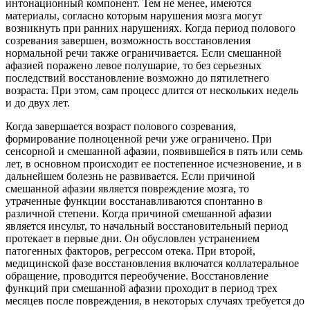
интонационный компонент. Тем не менее, имеются
материалы, согласно которым нарушения мозга могут
возникнуть при ранних нарушениях. Когда период полового
созревания завершен, возможность восстановления
нормальной речи также ограничивается. Если смешанной
афазией поражено левое полушарие, то без серьезных
последствий восстановление возможно до пятилетнего
возраста. При этом, сам процесс длится от нескольких недель
и до двух лет.
Когда завершается возраст полового созревания,
формирование полноценной речи уже ограничено. При
сенсорной и смешанной афазии, появившейся в пять или семь
лет, в основном происходит ее постепенное исчезновение, и в
дальнейшем болезнь не развивается. Если причиной
смешанной афазии является повреждение мозга, то
утраченные функции восстанавливаются спонтанно в
различной степени. Когда причиной смешанной афазии
является инсульт, то начальный восстановительный период
протекает в первые дни. Он обусловлен устранением
патогенных факторов, регрессом отека. При второй,
медицинской фазе восстановления включатся коллатеральное
обращение, проводится переобучение. Восстановление
функций при смешанной афазии проходит в период трех
месяцев после повреждения, в некоторых случаях требуется до