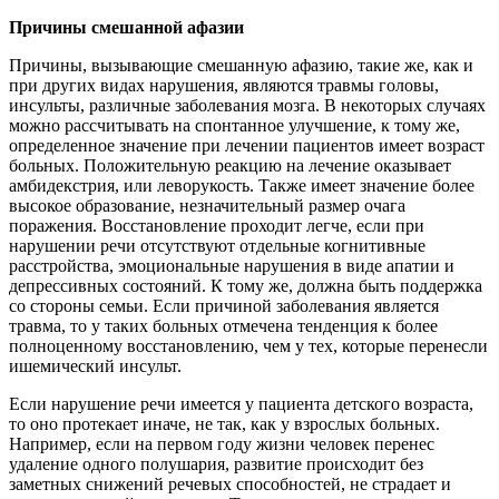
Причины смешанной афазии
Причины, вызывающие смешанную афазию, такие же, как и
при других видах нарушения, являются травмы головы,
инсульты, различные заболевания мозга. В некоторых случаях
можно рассчитывать на спонтанное улучшение, к тому же,
определенное значение при лечении пациентов имеет возраст
больных. Положительную реакцию на лечение оказывает
амбидекстрия, или леворукость. Также имеет значение более
высокое образование, незначительный размер очага
поражения. Восстановление проходит легче, если при
нарушении речи отсутствуют отдельные когнитивные
расстройства, эмоциональные нарушения в виде апатии и
депрессивных состояний. К тому же, должна быть поддержка
со стороны семьи. Если причиной заболевания является
травма, то у таких больных отмечена тенденция к более
полноценному восстановлению, чем у тех, которые перенесли
ишемический инсульт.
Если нарушение речи имеется у пациента детского возраста,
то оно протекает иначе, не так, как у взрослых больных.
Например, если на первом году жизни человек перенес
удаление одного полушария, развитие происходит без
заметных снижений речевых способностей, не страдает и