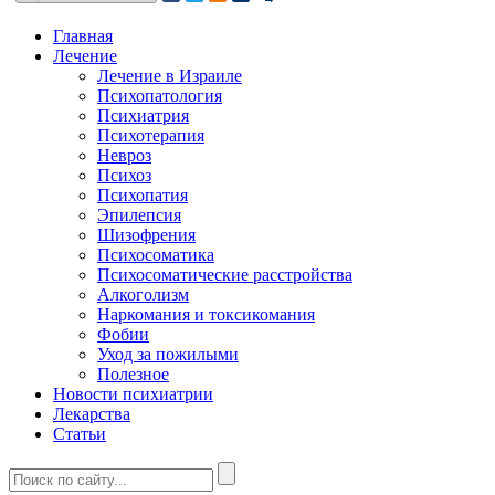
Главная
Лечение
Лечение в Израиле
Психопатология
Психиатрия
Психотерапия
Невроз
Психоз
Психопатия
Эпилепсия
Шизофрения
Психосоматика
Психосоматические расстройства
Алкоголизм
Наркомания и токсикомания
Фобии
Уход за пожилыми
Полезное
Новости психиатрии
Лекарства
Статьи