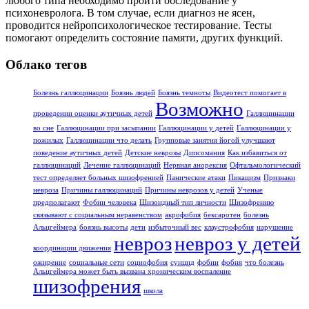
любого типа необходимо пройти обследование у
психоневролога. В том случае, если диагноз не ясен,
проводится нейропсихологическое тестирование. Тесты
помогают определить состояние памяти, других функций.
Облако тегов
Болезнь галлюцинации
Боязнь людей
Боязнь темноты
Видеотест помогает в
Возможно
проведении оценки аутичных детей
Галлюцинации
во сне
Галлюцинации при засыпании
Галлюцинации у детей
Галлюцинации у
пожилых
Галлюцинации что делать
Групповые занятия йогой улучшают
поведение аутичных детей
Детские неврозы
Дипсомания
Как избавиться от
галлюцинаций
Лечение галлюцинаций
Нервная анорексия
Офтальмологический
тест определяет больных шизофренией
Панические атаки
Пикацизм
Признаки
невроза
Причины галлюцинаций
Причины неврозов у детей
Ученые
предполагают
Фобии человека
Шизоидный тип личности
Шизофрению
связывают с социальным неравенством
акрофобия
бексаротен
болезнь
Альцгеймера
боязнь высоты
дети
избыточный вес
клаустрофобия
нарушение
невроз
невроз у детей
координации движения
ожирение
социальные сети
социофобия
суицид
фобии
фобия
что болезнь
Альцгеймера может быть вызвана хроническим воспаление
шизофрения
школа