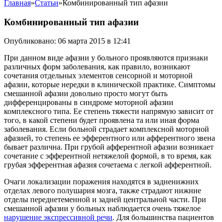
Главная
»
Статьи
»
Комбинированный тип афазии
Комбинированный тип афазии
Опубликовано: 06 марта 2015 в 12:41
При данном виде афазии у больного проявляются признаки
различных форм заболевания, как правило, возникают
сочетания отдельных элементов сенсорной и моторной
афазии, которые нередки в клинической практике. Симптомы
смешанной афазии довольно просто могут быть
дифференцированы в синдроме моторной афазии
комплексного типа.
Ее степень тяжести напрямую зависит от
того, в какой степени будет проявлена та или иная форма
заболевания. Если больной страдает комплексной моторной
афазией, то степень ее эфферентного или афферентного звена
бывает различна. При грубой афферентной афазии возникает
сочетание с эфферентной нетяжелой формой, в то время, как
грубая эфферентная афазия сочетаема с легкой афферентной.
Очаги локализации поражения находятся в задненижних
отделах левого полушария мозга, также страдают нижние
отделы переднетеменной и задней центральной части. При
смешанной афазии у больных наблюдается очень тяжелое
нарушение экспрессивной речи
. Для большинства пациентов