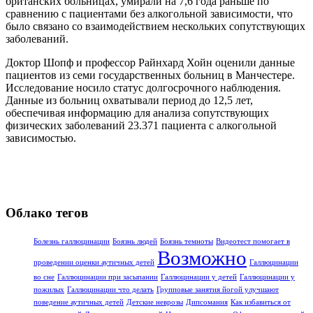
британских больницах, умирали на 7,6 года раньше по
сравнению с пациентами без алкогольной зависимости, что
было связано со взаимодействием нескольких сопутствующих
заболеваний.
Доктор Шопф и профессор Райнхард Хойн оценили данные
пациентов из семи государственных больниц в Манчестере.
Исследование носило статус долгосрочного наблюдения.
Данные из больниц охватывали период до 12,5 лет,
обеспечивая информацию для анализа сопутствующих
физических заболеваний 23.371 пациента с алкогольной
зависимостью.
Облако тегов
Болезнь галлюцинации
Боязнь людей
Боязнь темноты
Видеотест помогает в
Возможно
проведении оценки аутичных детей
Галлюцинации
во сне
Галлюцинации при засыпании
Галлюцинации у детей
Галлюцинации у
пожилых
Галлюцинации что делать
Групповые занятия йогой улучшают
поведение аутичных детей
Детские неврозы
Дипсомания
Как избавиться от