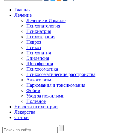
Главная
Лечение
Лечение в Израиле
Психопатология
Психиатрия
Психотерапия
Невроз
Психоз
Психопатия
Эпилепсия
Шизофрения
Психосоматика
Психосоматические расстройства
Алкоголизм
Наркомания и токсикомания
Фобии
Уход за пожилыми
Полезное
Новости психиатрии
Лекарства
Статьи