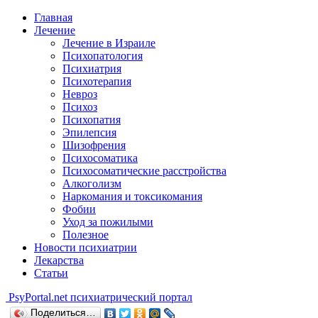
Главная
Лечение
Лечение в Израиле
Психопатология
Психиатрия
Психотерапия
Невроз
Психоз
Психопатия
Эпилепсия
Шизофрения
Психосоматика
Психосоматические расстройства
Алкоголизм
Наркомания и токсикомания
Фобии
Уход за пожилыми
Полезное
Новости психиатрии
Лекарства
Статьи
Psy
Portal.net
психиатрический портал
Поделиться…