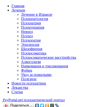
Главная
Лечение
Лечение в Израиле
Психопатология
Психиатрия
Психотерапия
Невроз
Психоз
Психопатия
Эпилепсия
Шизофрения
Психосоматика
Психосоматические расстройства
Алкоголизм
Наркомания и токсикомания
Фобии
Уход за пожилыми
Полезное
Новости психиатрии
Лекарства
Статьи
Psy
Portal.net
психиатрический портал
Поделиться…