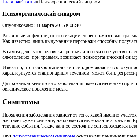
Главная
»
Статьи
»
Психоорганический синдром
Психоорганический синдром
Опубликовано: 31 марта 2015 в 08:40
Различные инфекции, интоксикации, черепно-мозговые травмы 
Как известно, лишь выдуманные персонажи способны получать 
В самом деле, мозг человека чрезвычайно нежен и чувствителе
алкогольных, при травмах, возникает психоорганический синд
Известно, что психоорганический синдром является совокупно
характеризуется стационарным течением, может быть регрес
Для возникновения этого заболевания имеется несколько причи
органическое поражение мозга.
Симптомы
Проявления заболевания зависят от того, какой именно участок
начинает хуже понимать, наблюдается недержание аффектов. К
текущие события. Также данное состояние сопровождается нев
При
психоорганическом синдроме
основными причинами призна