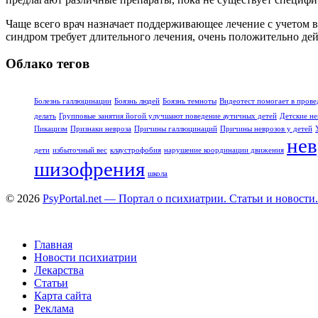
Чаще всего врач назначает поддерживающее лечение с учетом 
синдром требует длительного лечения, очень положительно де
Облако тегов
Болезнь галлюцинации
Боязнь людей
Боязнь темноты
Видеотест помогает в прове
делать
Групповые занятия йогой улучшают поведение аутичных детей
Детские не
Пикацизм
Признаки невроза
Причины галлюцинаций
Причины неврозов у детей
нев
дети
избыточный вес
клаустрофобия
нарушение координации движения
шизофрения
школа
© 2026
PsyPortal.net — Портал о психиатрии. Статьи и новости.
Главная
Новости психиатрии
Лекарства
Статьи
Карта сайта
Реклама