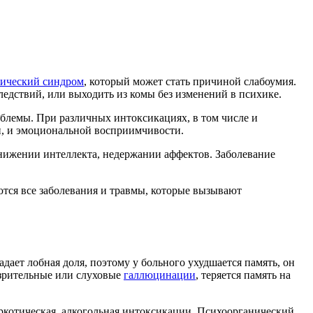
нический синдром
, который может стать причиной слабоумия.
едствий, или выходить из комы без изменений в психике.
облемы. При различных интоксикациях, в том числе и
и, и эмоциональной восприимчивости.
снижении интеллекта, недержании аффектов. Заболевание
тся все заболевания и травмы, которые вызывают
адает лобная доля, поэтому у больного ухудшается память, он
 зрительные или слуховые
галлюцинации
, теряется память на
ркотическая, алкогольная интоксикации. Психоорганический