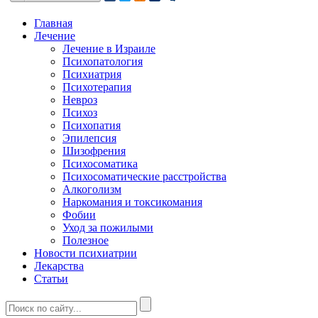
Главная
Лечение
Лечение в Израиле
Психопатология
Психиатрия
Психотерапия
Невроз
Психоз
Психопатия
Эпилепсия
Шизофрения
Психосоматика
Психосоматические расстройства
Алкоголизм
Наркомания и токсикомания
Фобии
Уход за пожилыми
Полезное
Новости психиатрии
Лекарства
Статьи