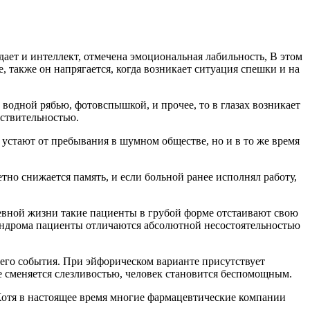
ает и интеллект, отмечена эмоциональная лабильность, В этом
, также он напрягается, когда возникает ситуация спешки и на
водной рябью, фотовспышкой, и прочее, то в глазах возникает
вствительностью.
устают от пребывания в шумном обществе, но и в то же время
но снижается память, и если больной ранее исполнял работу,
евной жизни такие пациенты в грубой форме отстаивают свою
индрома пациенты отличаются абсолютной несостоятельностью
щего события. При эйфорическом варианте присутствует
е сменяется слезливостью, человек становится беспомощным.
 Хотя в настоящее время многие фармацевтические компании