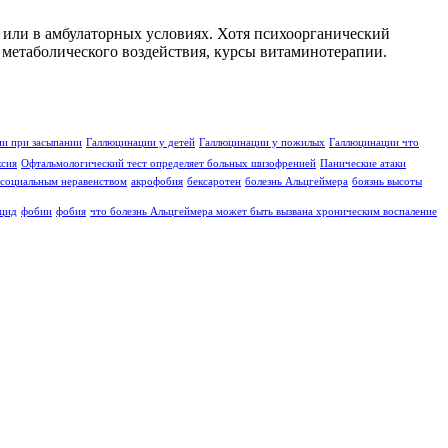
 или в амбулаторных условиях. Хотя психоорганический
 метаболического воздействия, курсы витаминотерапии.
и при засыпании
Галлюцинации у детей
Галлюцинации у пожилых
Галлюцинации что
ксия
Офтальмологический тест определяет больных шизофренией
Панические атаки
социальным неравенством
акрофобия
бексаротен
болезнь Альцгеймера
боязнь высоты
цид
фобии
фобия
что болезнь Альцгеймера может быть вызвана хроническим воспаление