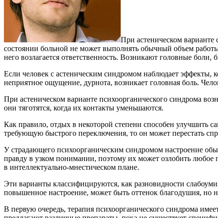
При астеническом варианте 
состоянии больной не может выполнять обычный объем работы, 
него возлагается ответственность. Возникают головные боли, 
Если человек с астеническим синдромом наблюдает эффекты, к
неприятное ощущение, дурнота, возникает головная боль. Чело
При астеническом варианте психоорганического синдрома возн
они тяготятся, когда их контакты уменьшаются.
Как правило, отдых в некоторой степени способен улучшить са
требующую быстрого переключения, то он может перестать спр
У страдающего психоорганическим синдромом настроение обыч
правду в узком понимании, поэтому их может озлобить любое
в интеллектуально-мнестическом плане.
Эти варианты классифицируются, как разновидности слабоумия
повышенное настроение, может быть оттенок благодушия, но н
В первую очередь, терапия психоорганического синдрома имее
предлагают различные препараты, пока не существует специфи