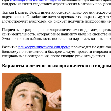
синдром является следствием атрофических мозговых процессо
Триада Вальтер-Бюэля является основой психо-органического 
окружающих. Ослабление памяти проявляется по-разному, это 
злоупотребляет алкоголем, он рискует получить психоорганич
Пациенты, страдающие психоорганическим синдромом, нередко
сентиментальность, которая ранее пациенту была не свойствен
Эмоциональная лабильность постепенно нарастает, возникает э
Развитие
психоорганического синдрома
происходит не одинаков
больному по возможности быстрее следует провести неврологич
специальные исследования, позволяющие уточнить диагноз.
Варианты и лечение психоорганического синдро