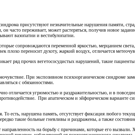
синдрома присутствуют незначительные нарушения памяти, страд
он часто переживает, может растеряться, получив новое задание
бывают вазопатии и вестибулопатии.
оторые сопровождаются переменной яркостью, мерцанием света, 
век плохо переносит духоту, жаркий воздух, отличается метеочу
икает ряд прочих вегетососудистых нарушений, такие пациенты 
мочувствие. При экспозивном психоорганическом синдроме замет
авляться с обязанностями.
но отличается угрюмостью и раздражительностью, и в повседн
 противодействие. При апатическом и эйфорическом варианте с
. То есть, нарушена память, отсутствует фиксация любого теку
ередко такие больные гневливы и раздражены, а также состояни
т направленность на борьбу с причинами, которые его вызвали.
ческой терапии, избавляющей от психоорганического синдрома.