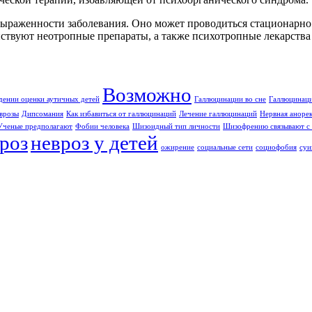
выраженности заболевания. Оно может проводиться стационарно
йствуют неотропные препараты, а также психотропные лекарства
Возможно
дении оценки аутичных детей
Галлюцинации во сне
Галлюцинаци
врозы
Дипсомания
Как избавиться от галлюцинаций
Лечение галлюцинаций
Нервная аноре
Ученые предполагают
Фобии человека
Шизоидный тип личности
Шизофрению связывают с 
роз
невроз у детей
ожирение
социальные сети
социофобия
суи