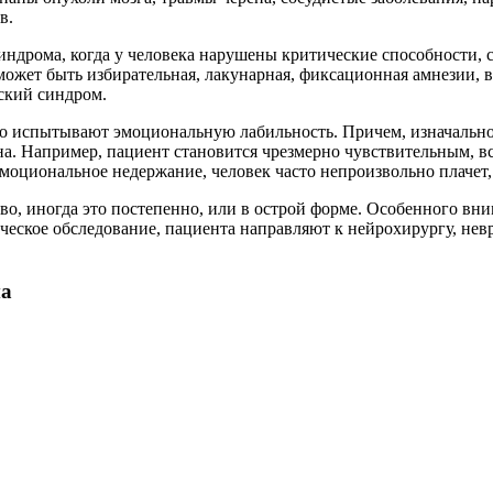
в.
синдрома, когда у человека нарушены критические способности, 
может быть избирательная, лакунарная, фиксационная амнезии, в
еский синдром.
 испытывают эмоциональную лабильность. Причем, изначально э
на. Например, пациент становится чрезмерно чувствительным, в
моциональное недержание, человек часто непроизвольно плачет, 
о, иногда это постепенно, или в острой форме. Особенного вним
еское обследование, пациента направляют к нейрохирургу, невр
ма