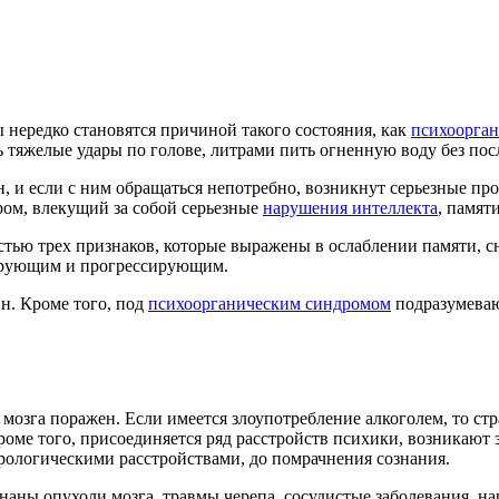
нередко становятся причиной такого состояния, как
психоорга
тяжелые удары по голове, литрами пить огненную воду без посл
н, и если с ним обращаться непотребно, возникнут серьезные пр
ром, влекущий за собой серьезные
нарушения интеллекта
, памят
стью трех признаков, которые выражены в ослаблении памяти, 
сирующим и прогрессирующим.
н. Кроме того, под
психоорганическим синдромом
подразумеваю
 мозга поражен. Если имеется злоупотребление алкоголем, то стр
роме того, присоединяется ряд расстройств психики, возникают
рологическими расстройствами, до помрачнения сознания.
ны опухоли мозга, травмы черепа, сосудистые заболевания, на