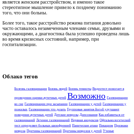
является женским расстройством, и именно такое
стереотипное мышление привело к позднему пониманию
того, что они больны.
Более того, такое расстройство режима питания довольно
часто оставалось незамеченным членами семьи, друзьями и
окружающими, а диагностика была успешно проведена лишь
во время кризисных состояний, например, при
госпитализации.
Облако тегов
Болезнь галлюцинации
Боязнь людей
Боязнь темноты
Видеотест помогает в
Возможно
проведении оценки аутичных детей
Галлюцинации
во сне
Галлюцинации при засыпании
Галлюцинации у детей
Галлюцинации у
пожилых
Галлюцинации что делать
Групповые занятия йогой улучшают
поведение аутичных детей
Детские неврозы
Дипсомания
Как избавиться от
галлюцинаций
Лечение галлюцинаций
Нервная анорексия
Офтальмологический
тест определяет больных шизофренией
Панические атаки
Пикацизм
Признаки
невроза
Причины галлюцинаций
Причины неврозов у детей
Ученые