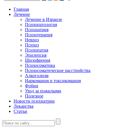
Главная
Лечение
Лечение в Израиле
Психопатология
Психиатрия
Психотерапия
Невроз
Психоз
Психопатия
Эпилепсия
Шизофрения
Психосоматика
Психосоматические расстройства
Алкоголизм
Наркомания и токсикомания
Фобии
Уход за пожилыми
Полезное
Новости психиатрии
Лекарства
Статьи