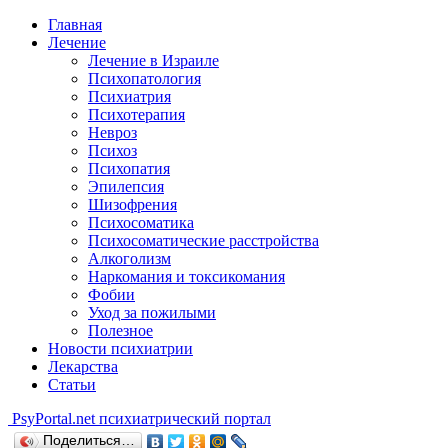
Главная
Лечение
Лечение в Израиле
Психопатология
Психиатрия
Психотерапия
Невроз
Психоз
Психопатия
Эпилепсия
Шизофрения
Психосоматика
Психосоматические расстройства
Алкоголизм
Наркомания и токсикомания
Фобии
Уход за пожилыми
Полезное
Новости психиатрии
Лекарства
Статьи
Psy
Portal.net
психиатрический портал
Поделиться…