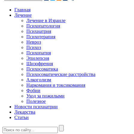
Главная
Лечение
Лечение в Израиле
Психопатология
Психиатрия
Психотерапия
Невроз
Психоз
Психопатия
Эпилепсия
Шизофрения
Психосоматика
Психосоматические расстройства
Алкоголизм
Наркомания и токсикомания
Фобии
Уход за пожилыми
Полезное
Новости психиатрии
Лекарства
Статьи