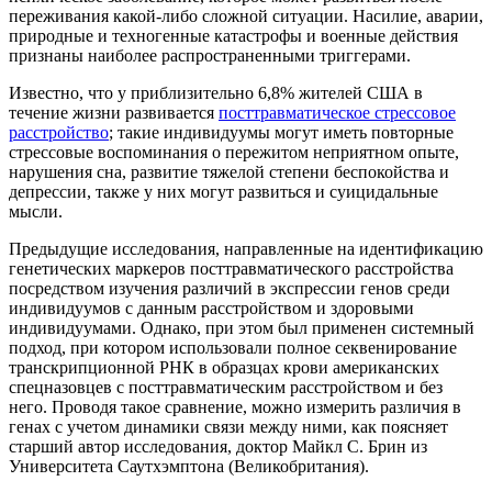
переживания какой-либо сложной ситуации. Насилие, аварии,
природные и техногенные катастрофы и военные действия
признаны наиболее распространенными триггерами.
Известно, что у приблизительно 6,8% жителей США в
течение жизни развивается
посттравматическое стрессовое
расстройство
; такие индивидуумы могут иметь повторные
стрессовые воспоминания о пережитом неприятном опыте,
нарушения сна, развитие тяжелой степени беспокойства и
депрессии, также у них могут развиться и суицидальные
мысли.
Предыдущие исследования, направленные на идентификацию
генетических маркеров посттравматического расстройства
посредством изучения различий в экспрессии генов среди
индивидуумов с данным расстройством и здоровыми
индивидуумами. Однако, при этом был применен системный
подход, при котором использовали полное секвенирование
транскрипционной РНК в образцах крови американских
спецназовцев с посттравматическим расстройством и без
него. Проводя такое сравнение, можно измерить различия в
генах с учетом динамики связи между ними, как поясняет
старший автор исследования, доктор Майкл С. Брин из
Университета Саутхэмптона (Великобритания).