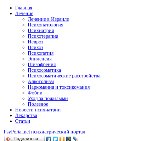
Главная
Лечение
Лечение в Израиле
Психопатология
Психиатрия
Психотерапия
Невроз
Психоз
Психопатия
Эпилепсия
Шизофрения
Психосоматика
Психосоматические расстройства
Алкоголизм
Наркомания и токсикомания
Фобии
Уход за пожилыми
Полезное
Новости психиатрии
Лекарства
Статьи
Psy
Portal.net
психиатрический портал
Поделиться…