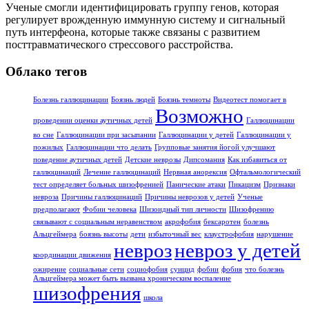
Ученые смогли идентифицировать группу генов, которая
регулирует врожденную иммунную систему и сигнальный
путь интерфеона, которые также связаны с развитием
посттравматического стрессового расстройства.
Облако тегов
Болезнь галлюцинации
Боязнь людей
Боязнь темноты
Видеотест помогает в
Возможно
проведении оценки аутичных детей
Галлюцинации
во сне
Галлюцинации при засыпании
Галлюцинации у детей
Галлюцинации у
пожилых
Галлюцинации что делать
Групповые занятия йогой улучшают
поведение аутичных детей
Детские неврозы
Дипсомания
Как избавиться от
галлюцинаций
Лечение галлюцинаций
Нервная анорексия
Офтальмологический
тест определяет больных шизофренией
Панические атаки
Пикацизм
Признаки
невроза
Причины галлюцинаций
Причины неврозов у детей
Ученые
предполагают
Фобии человека
Шизоидный тип личности
Шизофрению
связывают с социальным неравенством
акрофобия
бексаротен
болезнь
Альцгеймера
боязнь высоты
дети
избыточный вес
клаустрофобия
нарушение
невроз
невроз у детей
координации движения
ожирение
социальные сети
социофобия
суицид
фобии
фобия
что болезнь
Альцгеймера может быть вызвана хроническим воспаление
шизофрения
школа