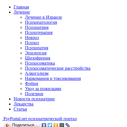
Главная
Лечение
Лечение в Израиле
Психопатология
Психиатрия
Психотерапия
Невроз
Психоз
Психопатия
Эпилепсия
Шизофрения
Психосоматика
Психосоматические расстройства
Алкоголизм
Наркомания и токсикомания
Фобии
Уход за пожилыми
Полезное
Новости психиатрии
Лекарства
Статьи
Psy
Portal.net
психиатрический портал
Поделиться…