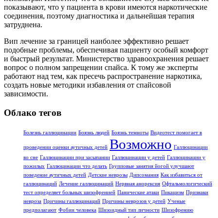
показывают, что у пациента в крови имеются наркотические
соединения, поэтому диагностика и дальнейшая терапия
затруднена.
Вип лечение за границей наиболее эффективно решает
подобные проблемы, обеспечивая пациенту особый комфорт
и быстрый результат. Министерство здравоохранения решает
вопрос о полном запрещении спайса. К тому же эксперты
работают над тем, как пресечь распространение наркотика,
создать новые методики избавления от спайсовой
зависимости.
Облако тегов
Болезнь галлюцинации
Боязнь людей
Боязнь темноты
Видеотест помогает в
Возможно
проведении оценки аутичных детей
Галлюцинации
во сне
Галлюцинации при засыпании
Галлюцинации у детей
Галлюцинации у
пожилых
Галлюцинации что делать
Групповые занятия йогой улучшают
поведение аутичных детей
Детские неврозы
Дипсомания
Как избавиться от
галлюцинаций
Лечение галлюцинаций
Нервная анорексия
Офтальмологический
тест определяет больных шизофренией
Панические атаки
Пикацизм
Признаки
невроза
Причины галлюцинаций
Причины неврозов у детей
Ученые
предполагают
Фобии человека
Шизоидный тип личности
Шизофрению