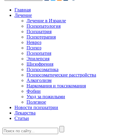
Главная
Лечение
Лечение в Израиле
Психопатология
Психиатрия
Психотерапия
Невроз
Психоз
Психопатия
Эпилепсия
Шизофрения
Психосоматика
Психосоматические расстройства
Алкоголизм
Наркомания и токсикомания
Фобии
Уход за пожилыми
Полезное
Новости психиатрии
Лекарства
Статьи