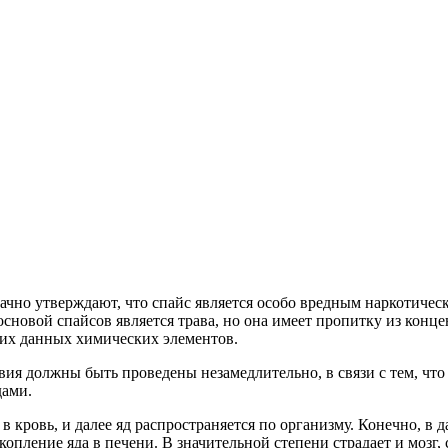
чно утверждают, что спайс является особо вредным наркотическ
сновой спайсов является трава, но она имеет пропитку из конц
их данных химических элементов.
твия должны быть проведены незамедлительно, в связи с тем, что
дами.
кровь, и далее яд распространяется по организму. Конечно, в да
копление яда в печени. В значительной степени страдает и мозг, 