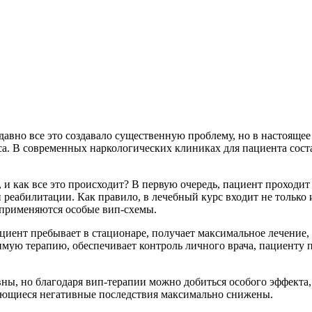
авно все это создавало существенную проблему, но в настоящее 
. В современных наркологических клиниках для пациента соста
, и как все это происходит? В первую очередь, пациент проходи
еабилитации. Как правило, в лечебный курс входит не только и
 применяются особые вип-схемы.
иент пребывает в стационаре, получает максимальное лечение, 
имую терапию, обеспечивает контроль личного врача, пациенту
вны, но благодаря вип-терапии можно добиться особого эффекта
яющиеся негативные последствия максимально снижены.