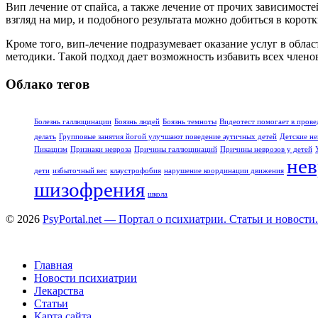
Вип лечение от спайса, а также лечение от прочих зависимос
взгляд на мир, и подобного результата можно добиться в корот
Кроме того, вип-лечение подразумевает оказание услуг в обла
методики. Такой подход дает возможность избавить всех член
Облако тегов
Болезнь галлюцинации
Боязнь людей
Боязнь темноты
Видеотест помогает в прове
делать
Групповые занятия йогой улучшают поведение аутичных детей
Детские не
Пикацизм
Признаки невроза
Причины галлюцинаций
Причины неврозов у детей
нев
дети
избыточный вес
клаустрофобия
нарушение координации движения
шизофрения
школа
© 2026
PsyPortal.net — Портал о психиатрии. Статьи и новости.
Главная
Новости психиатрии
Лекарства
Статьи
Карта сайта