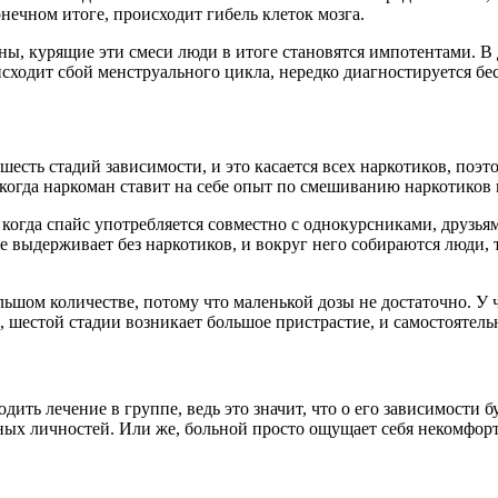
онечном итоге, происходит гибель клеток мозга.
ы, курящие эти смеси люди в итоге становятся импотентами. В д
сходит сбой менструального цикла, нередко диагностируется бе
сть стадий зависимости, и это касается всех наркотиков, поэто
 когда наркоман ставит на себе опыт по смешиванию наркотиков 
 когда спайс употребляется совместно с однокурсниками, друзья
е выдерживает без наркотиков, и вокруг него собираются люди, 
большом количестве, потому что маленькой дозы не достаточно. 
, шестой стадии возникает большое пристрастие, и самостоятел
ить лечение в группе, ведь это значит, что о его зависимости 
тных личностей. Или же, больной просто ощущает себя некомфор