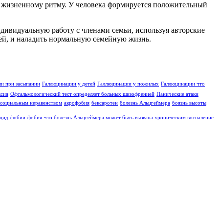
му жизненному ритму. У человека формируется положительный
ндивидуальную работу с членами семьи, используя авторские
ией, и наладить нормальную семейную жизнь.
и при засыпании
Галлюцинации у детей
Галлюцинации у пожилых
Галлюцинации что
ксия
Офтальмологический тест определяет больных шизофренией
Панические атаки
социальным неравенством
акрофобия
бексаротен
болезнь Альцгеймера
боязнь высоты
цид
фобии
фобия
что болезнь Альцгеймера может быть вызвана хроническим воспаление