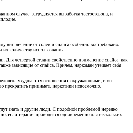
анном случае, затрудняется выработка тестостерона, и
сплодие.
му вип лечение от солей и спайса особенно востребовано.
и их количеству использования.
ми. Для четвертой стадии свойственно применение спайса, как
также зависящие от спайса. Причем, наркоман утешает себя
У человека ухудшаются отношения с окружающими, и он
ьно прекратить принимать наркотики невозможно.
будут знать и другие люди. С подобной проблемой нередко
тно, если терапия проводится одновременно для нескольких