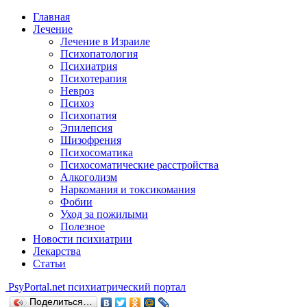
Главная
Лечение
Лечение в Израиле
Психопатология
Психиатрия
Психотерапия
Невроз
Психоз
Психопатия
Эпилепсия
Шизофрения
Психосоматика
Психосоматические расстройства
Алкоголизм
Наркомания и токсикомания
Фобии
Уход за пожилыми
Полезное
Новости психиатрии
Лекарства
Статьи
Psy
Portal.net
психиатрический портал
Поделиться…