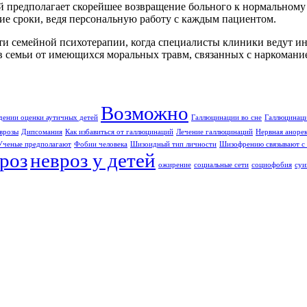
тей предполагает скорейшее возвращение больного к нормально
кие сроки, ведя персональную работу с каждым пациентом.
сти семейной психотерапии, когда специалисты клиники ведут и
ов семьи от имеющихся моральных травм, связанных с наркоман
Возможно
дении оценки аутичных детей
Галлюцинации во сне
Галлюцинаци
врозы
Дипсомания
Как избавиться от галлюцинаций
Лечение галлюцинаций
Нервная аноре
Ученые предполагают
Фобии человека
Шизоидный тип личности
Шизофрению связывают с 
роз
невроз у детей
ожирение
социальные сети
социофобия
суи