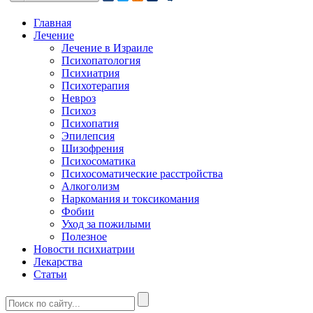
Главная
Лечение
Лечение в Израиле
Психопатология
Психиатрия
Психотерапия
Невроз
Психоз
Психопатия
Эпилепсия
Шизофрения
Психосоматика
Психосоматические расстройства
Алкоголизм
Наркомания и токсикомания
Фобии
Уход за пожилыми
Полезное
Новости психиатрии
Лекарства
Статьи