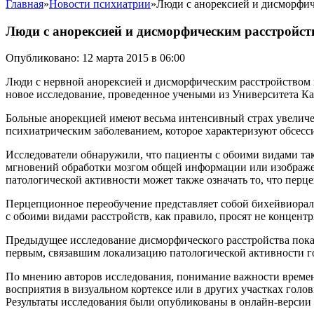
Главная
»
Новости психиатрии
»
Люди с анорексией и дисморфич
Люди с анорексией и дисморфическим расстройст
Опубликовано: 12 марта 2015 в 06:00
Люди с нервной анорексией и дисморфическим расстройством 
новое исследование, проведенное учеными из Университета К
Больные анорекцией имеют весьма интенсивный страх увеличени
психиатрическим заболеванием, которое характеризуют обсесс
Исследователи обнаружили, что пациенты с обоими видами так
мгновений обработки мозгом общей информации или изображени
патологической активности может также означать то, что перц
Перцепционное переобучение представляет собой бихейвиора
с обоими видами расстройств, как правило, просят не концентр
Предыдущее исследование дисморфического расстройства показа
первым, связавшим локализацию патологической активности го
По мнению авторов исследования, понимание важности временн
восприятия в визуальном кортексе или в других участках голов
Результаты исследования были опубликованы в онлайн-версии р