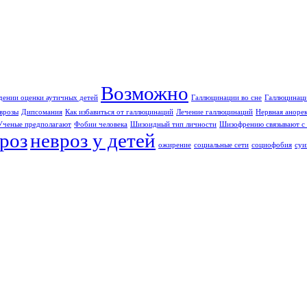
Возможно
дении оценки аутичных детей
Галлюцинации во сне
Галлюцинаци
врозы
Дипсомания
Как избавиться от галлюцинаций
Лечение галлюцинаций
Нервная аноре
Ученые предполагают
Фобии человека
Шизоидный тип личности
Шизофрению связывают с 
роз
невроз у детей
ожирение
социальные сети
социофобия
суи