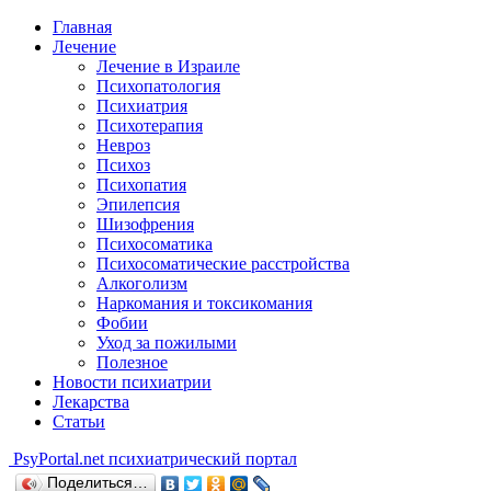
Главная
Лечение
Лечение в Израиле
Психопатология
Психиатрия
Психотерапия
Невроз
Психоз
Психопатия
Эпилепсия
Шизофрения
Психосоматика
Психосоматические расстройства
Алкоголизм
Наркомания и токсикомания
Фобии
Уход за пожилыми
Полезное
Новости психиатрии
Лекарства
Статьи
Psy
Portal.net
психиатрический портал
Поделиться…