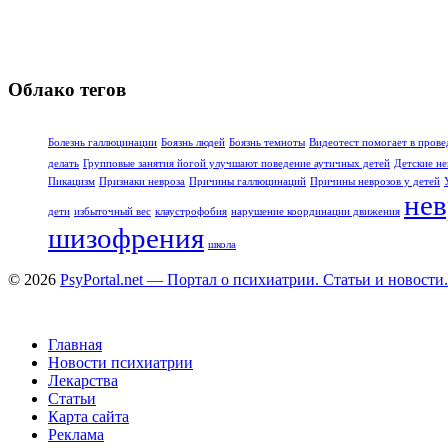
Облако тегов
Болезнь галлюцинации
Боязнь людей
Боязнь темноты
Видеотест помогает в прове
делать
Групповые занятия йогой улучшают поведение аутичных детей
Детские не
Пикацизм
Признаки невроза
Причины галлюцинаций
Причины неврозов у детей
нев
дети
избыточный вес
клаустрофобия
нарушение координации движения
шизофрения
школа
© 2026
PsyPortal.net — Портал о психиатрии. Статьи и новости.
Главная
Новости психиатрии
Лекарства
Статьи
Карта сайта
Реклама