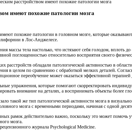
еским расстройством имеют похожие патологии мозга
вом имеют похожие патологии мозга
имеют похожие патологии в головном мозге, которые оказывают
алифорнии в Лос-Анджелесе.
я массы тела настолько, что истязают себя голодом, вплоть до
ивной поглощенностью относительно восприятия своего физичес
их расстройств обладали патологической активностью в области
я в целом по сравнению с обработкой мелких деталей. Согласн
епционное переобучение может оказаться эффективной терапией 
льные упражнения, которые помогают скорректировать индивид
ировать внимание на деталях, а воспринимать объекты более гло
ло такой же тип патологической активности мозга в визуальном
ловного мозга с временными периодами, начиная с одной десято
ых рамок действительно важно, поскольку это может помочь уч
ного мозга.
ецензионного журнала Psychological Medicine.