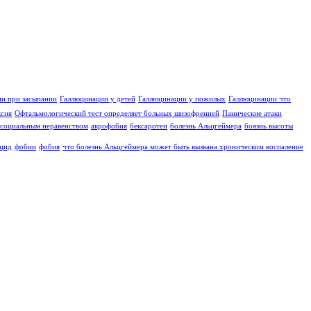
и при засыпании
Галлюцинации у детей
Галлюцинации у пожилых
Галлюцинации что
ксия
Офтальмологический тест определяет больных шизофренией
Панические атаки
социальным неравенством
акрофобия
бексаротен
болезнь Альцгеймера
боязнь высоты
цид
фобии
фобия
что болезнь Альцгеймера может быть вызвана хроническим воспаление