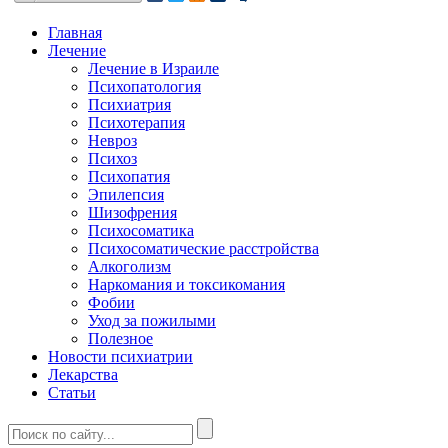
Главная
Лечение
Лечение в Израиле
Психопатология
Психиатрия
Психотерапия
Невроз
Психоз
Психопатия
Эпилепсия
Шизофрения
Психосоматика
Психосоматические расстройства
Алкоголизм
Наркомания и токсикомания
Фобии
Уход за пожилыми
Полезное
Новости психиатрии
Лекарства
Статьи