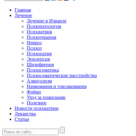
Главная
Лечение
Лечение в Израиле
Психопатология
Психиатрия
Психотерапия
Невроз
Психоз
Психопатия
Эпилепсия
Шизофрения
Психосоматика
Психосоматические расстройства
Алкоголизм
Наркомания и токсикомания
Фобии
Уход за пожилыми
Полезное
Новости психиатрии
Лекарства
Статьи