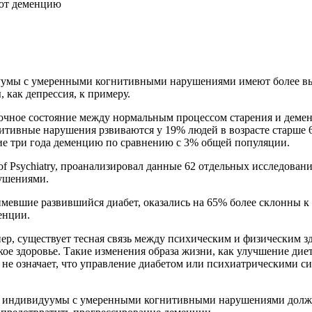
уют деменцию
уумы с умеренными когнитивными нарушениями имеют более выс
 как депрессия, к примеру.
чное состояние между нормальным процессом старения и демен
нитивные нарушения рзвиваются у 19% людей в возрасте старше 6
 три года деменцию по сравнению с 3% общей популяции.
of Psychiatry, проанализировал данные 62 отдельных исследован
ушениями.
имевшие развившийся диабет, оказались на 65% более склонны 
енции.
пер, существует тесная связь между психическим и физическим 
ое здоровье. Такие изменения образа жизни, как улучшение дие
не означает, что управление диабетом или психиатрическими си
, индивидуумы с умеренными когнитивными нарушениями должн