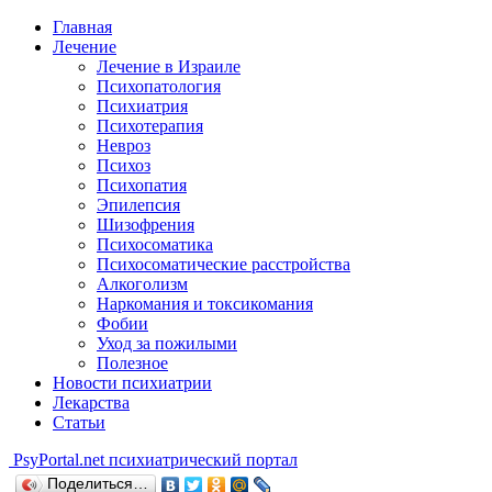
Главная
Лечение
Лечение в Израиле
Психопатология
Психиатрия
Психотерапия
Невроз
Психоз
Психопатия
Эпилепсия
Шизофрения
Психосоматика
Психосоматические расстройства
Алкоголизм
Наркомания и токсикомания
Фобии
Уход за пожилыми
Полезное
Новости психиатрии
Лекарства
Статьи
Psy
Portal.net
психиатрический портал
Поделиться…