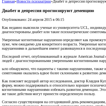
Главная
»
Новости психиатрии
»
Диабет и депрессия прогнозир
Диабет и депрессия прогнозируют деменцию
Опубликовано: 24 апреля 2015 в 06:15
Как недавно выяснили ученые из университета UCL, индивид
диагностированы диабет или такие психиатрические симптомы,
Умеренные когнитивные нарушения определяют как промежуто
хуже, чем ожидаемо для конкретного возраста. Умеренные ког
нарушениями в дальнейшем имеют развившуюся в последующие
Последний отчет, опубликованный в журнале American Journal 
людей с диагностированными умеренными когнитивными нар
ыло обнаружено, что пациенты с такими нарушениями, также 
симптомами оказались вдвое более склонными к развитию дем
Как поясняет ведущий автор исследования, доктор Клаудия Ку
форму, можно поддерживать и относительно хорошее психическ
когнитивными нарушениями избежать развития деменции. Это 
же такие действия могут принести определенную пользу.
Согласно существующим на сегодняшний день рекомендациям