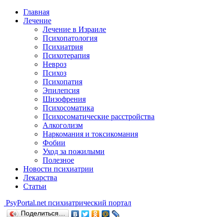
Главная
Лечение
Лечение в Израиле
Психопатология
Психиатрия
Психотерапия
Невроз
Психоз
Психопатия
Эпилепсия
Шизофрения
Психосоматика
Психосоматические расстройства
Алкоголизм
Наркомания и токсикомания
Фобии
Уход за пожилыми
Полезное
Новости психиатрии
Лекарства
Статьи
Psy
Portal.net
психиатрический портал
Поделиться…