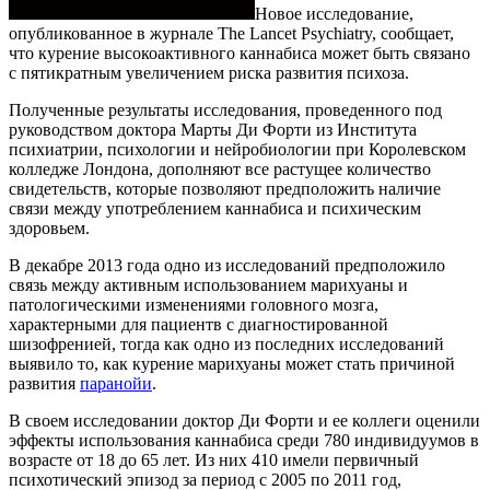
Новое исследование,
опубликованное в журнале The Lancet Psychiatry, сообщает,
что курение высокоактивного каннабиса может быть связано
с пятикратным увеличением риска развития психоза.
Полученные результаты исследования, проведенного под
руководством доктора Марты Ди Форти из Института
психиатрии, психологии и нейробиологии при Королевском
колледже Лондона, дополняют все растущее количество
свидетельств, которые позволяют предположить наличие
связи между употреблением каннабиса и психическим
здоровьем.
В декабре 2013 года одно из исследований предположило
связь между активным использованием марихуаны и
патологическими изменениями головного мозга,
характерными для пациентв с диагностированной
шизофренией, тогда как одно из последних исследований
выявило то, как курение марихуаны может стать причиной
развития
паранойи
.
В своем исследовании доктор Ди Форти и ее коллеги оценили
эффекты использования каннабиса среди 780 индивидуумов в
возрасте от 18 до 65 лет. Из них 410 имели первичный
психотический эпизод за период с 2005 по 2011 год,