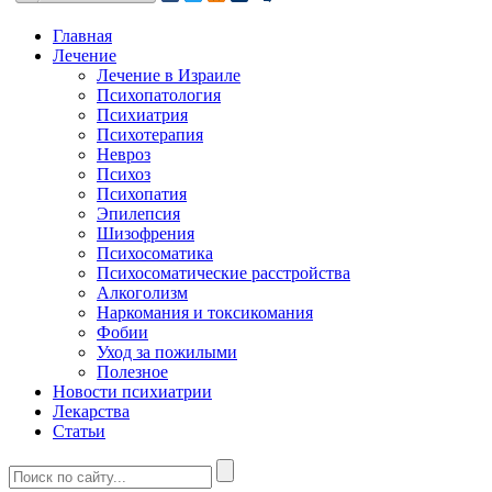
Главная
Лечение
Лечение в Израиле
Психопатология
Психиатрия
Психотерапия
Невроз
Психоз
Психопатия
Эпилепсия
Шизофрения
Психосоматика
Психосоматические расстройства
Алкоголизм
Наркомания и токсикомания
Фобии
Уход за пожилыми
Полезное
Новости психиатрии
Лекарства
Статьи