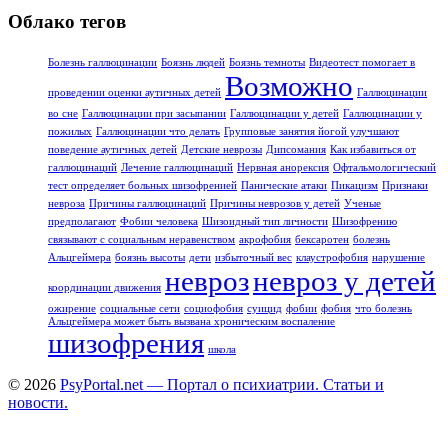
Облако тегов
Болезнь галлюцинации
Боязнь людей
Боязнь темноты
Видеотест помогает в
Возможно
проведении оценки аутичных детей
Галлюцинации
во сне
Галлюцинации при засыпании
Галлюцинации у детей
Галлюцинации у
пожилых
Галлюцинации что делать
Групповые занятия йогой улучшают
поведение аутичных детей
Детские неврозы
Дипсомания
Как избавиться от
галлюцинаций
Лечение галлюцинаций
Нервная анорексия
Офтальмологический
тест определяет больных шизофренией
Панические атаки
Пикацизм
Признаки
невроза
Причины галлюцинаций
Причины неврозов у детей
Ученые
предполагают
Фобии человека
Шизоидный тип личности
Шизофрению
связывают с социальным неравенством
акрофобия
бексаротен
болезнь
Альцгеймера
боязнь высоты
дети
избыточный вес
клаустрофобия
нарушение
невроз
невроз у детей
координации движения
ожирение
социальные сети
социофобия
суицид
фобии
фобия
что болезнь
Альцгеймера может быть вызвана хроническим воспаление
шизофрения
школа
© 2026
PsyPortal.net — Портал о психиатрии. Статьи и
новости.