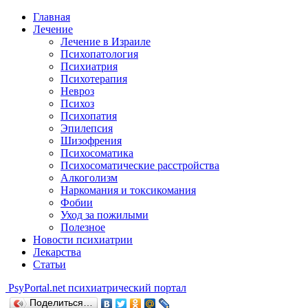
Главная
Лечение
Лечение в Израиле
Психопатология
Психиатрия
Психотерапия
Невроз
Психоз
Психопатия
Эпилепсия
Шизофрения
Психосоматика
Психосоматические расстройства
Алкоголизм
Наркомания и токсикомания
Фобии
Уход за пожилыми
Полезное
Новости психиатрии
Лекарства
Статьи
Psy
Portal.net
психиатрический портал
Поделиться…