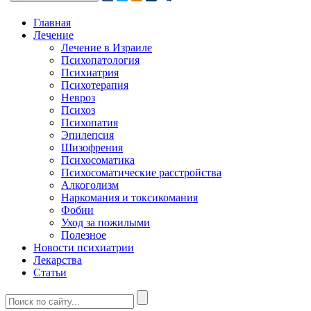
Главная
Лечение
Лечение в Израиле
Психопатология
Психиатрия
Психотерапия
Невроз
Психоз
Психопатия
Эпилепсия
Шизофрения
Психосоматика
Психосоматические расстройства
Алкоголизм
Наркомания и токсикомания
Фобии
Уход за пожилыми
Полезное
Новости психиатрии
Лекарства
Статьи