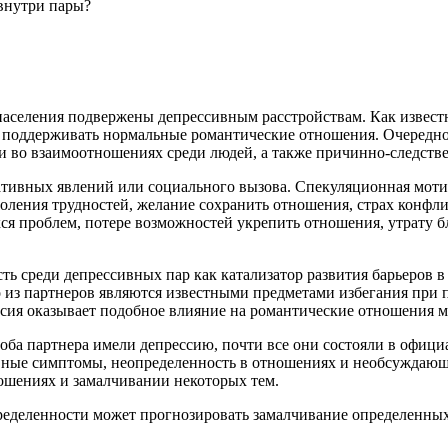
внутри пары?
аселения подвержены депрессивным расстройствам. Как известно
 поддерживать нормальные романтические отношения. Очередно
и во взаимоотношениях среди людей, а также причинно-следств
гативных явлений или социального вызова. Спекуляционная мот
оления трудностей, желание сохранить отношения, страх конфл
я проблем, потере возможностей укрепить отношения, утрату б
сть среди депрессивных пар как катализатор развития барьеров 
 из партнеров являются известными предметами избегания при 
ссия оказывает подобное влияние на романтические отношения 
оба партнера имели депрессию, почти все они состояли в офици
ные симптомы, неопределенность в отношениях и необсуждающи
ошениях и замалчивании некоторых тем.
ределенности может прогнозировать замалчивание определенных 