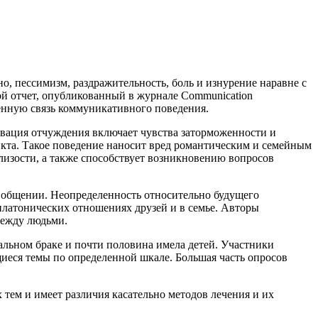
, пессимизм, раздражительность, боль и изнурение наравне с
й отчет, опубликованный в журнале Communication
енную связь коммуникативного поведения.
ивация отчуждения включает чувства заторможенности и
икта. Такое поведение наносит вред романтическим и семейным
лизости, а также способствует возникновению вопросов
в общении. Неопределенность относительно будущего
платонических отношениях друзей и в семье. Авторы
между людьми.
альном браке и почти половина имела детей. Участники
еся темы по определенной шкале. Большая часть опросов
тем и имеет различия касательно методов лечения и их