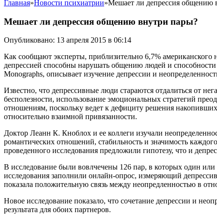
Главная
»
Новости психиатрии
»
Мешает ли депрессия общению 
Мешает ли депрессия общению внутри пары?
Опубликовано: 13 апреля 2015 в 06:14
Как сообщают эксперты, приблизительно 6,7% американского н
депрессией способны нарушать общению людей и способности
Monographs, описывает изучение депрессии и неопределенност
Известно, что депрессивные люди стараются отдалиться от не
бесполезности, использование эмоциональных стратегий преод
отношениям, поскольку ведет к дефициту решения накопившихс
относительно взаимной привязанности.
Доктор Леанн К. Кноблох и ее коллеги изучали неопределенно
романтических отношений, стабильность и значимость каждого
проведенного исследования предложили гипотезу, что и депре
В исследование были вовлчечены 126 пар, в которых один или 
исследования заполнили онлайн-опрос, измеряющий депрессив
показала положительную связь между неопредленностью в отн
Новое исследование показало, что сочетание депрессии и неоп
результата для обоих партнеров.