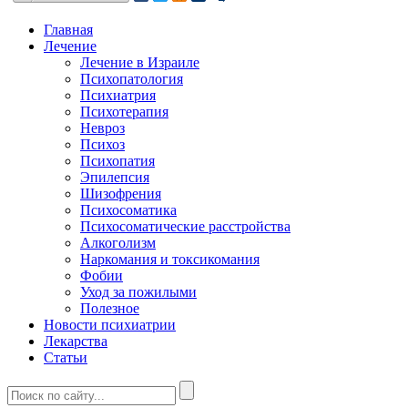
Главная
Лечение
Лечение в Израиле
Психопатология
Психиатрия
Психотерапия
Невроз
Психоз
Психопатия
Эпилепсия
Шизофрения
Психосоматика
Психосоматические расстройства
Алкоголизм
Наркомания и токсикомания
Фобии
Уход за пожилыми
Полезное
Новости психиатрии
Лекарства
Статьи