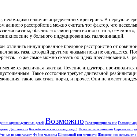
, необходимо наличие определенных критериев. В первую очере
м данного расстройства можно считать тот фактор, что нескольк
заимосвязаны, обычно это связи религиозного типа, семейного,
 возникновение у больного индуцированных галлюцинаций.
бы отличить индуцированное бредовое расстройство от обычной
овал запах газа, который другими людьми пока не ощущается. 
еряется. То же самое можно сказать об идеях преследования. С р
меняется различная тактика. Лечение индуктора производится к
опустошенным. Такое состояние требует длительной реабилитаци
ивания, такие как сглаз, порча, и прочее. Они не имеют эпидем
Возможно
дении оценки аутичных детей
Галлюцинации во сне
Галлюцинаци
врозы
Дипсомания
Как избавиться от галлюцинаций
Лечение галлюцинаций
Нервная аноре
Ученые предполагают
Фобии человека
Шизоидный тип личности
Шизофрению связывают с 