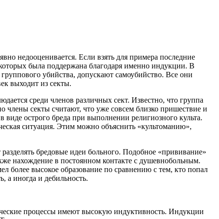
 явно недооценивается. Если взять для примера последние
ь которых была поддержана благодаря именно индукции. В
 группового убийства, допускают самоубийство. Все они
ек выходит из секты.
дается среди членов различных сект. Известно, что группа
о члены секты считают, что уже совсем близко пришествие и
в виде острого бреда при выполнении религиозного культа.
ическая ситуация. Этим можно объяснить «культоманию»,
т разделять бредовые идеи больного. Подобное «прививание»
акже нахождение в постоянном контакте с душевнобольным.
ел более высокое образование по сравнению с тем, кто попал
, а иногда и дебильность.
хические процессы имеют высокую индуктивность. Индукции