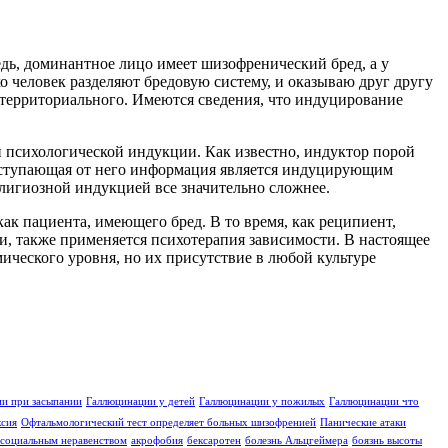
дь, доминантное лицо имеет шизофренический бред, а у
о человек разделяют бредовую систему, и оказываю друг другу
 территориального. Имеются сведения, что индуцирование
 психологической индукции. Как известно, индуктор порой
Поступающая от него информация является индуцирующим
елигиозной индукцией все значительно сложнее.
ак пациента, имеющего бред. В то время, как реципиент,
и, также применяется психотерапия зависимости. В настоящее
ического уровня, но их присутствие в любой культуре
и при засыпании
Галлюцинации у детей
Галлюцинации у пожилых
Галлюцинации что
ксия
Офтальмологический тест определяет больных шизофренией
Панические атаки
социальным неравенством
акрофобия
бексаротен
болезнь Альцгеймера
боязнь высоты