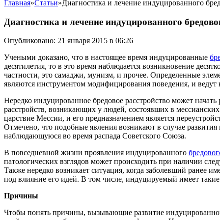
Главная
»
Статьи
»
Диагностика и лечение индуцированного бред
Диагностика и лечение индуцированного бредово
Опубликовано: 21 января 2015 в 06:26
Учеными доказано, что в настоящее время индуцированные
бр
десятилетия, то в это время наблюдается возникновение деся
частности, это самаджи, мунизм, и прочее. Определенные эле
являются инструментом модифицирования поведения, и ведут к
Нередко индуцированное бредовое расстройство может начать р
расстройств, возникающих у людей, состоявших в мессианских 
царствие Мессии, и его предназначением является переустройс
Отмечено, что подобные явления возникают в случае развития
наблюдающуюся во время распада Советского Союза.
В повседневной жизни проявления индуцированного
бредовог
патологических взглядов может происходить при наличии след
Также нередко возникает ситуация, когда заболевший ранее им
под влияние его идей. В том числе, индуцируемый имеет такие
Причины
Чтобы понять причины, вызывающие развитие индуцированного