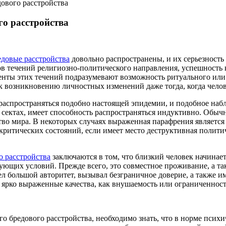
ового расстройства
го расстройства
едовые расстройства
довольно распространены, и их серьезность
тков течений религиозно-политического направления, успешност
менты этих течений подразумевают возможность ритуального или
 возникновению личностных изменений даже тогда, когда челов
аспространяться подобно настоящей эпидемии, и подобное наблю
сектах, имеет способность распространяться индуктивно. Обычн
тво мира. В некоторых случаях выраженная парафрения является 
 критических состояний, если имеет место деструктивная полит
о расстройства
заключаются в том, что близкий человек начинае
ующих условий. Прежде всего, это совместное проживание, а т
ел большой авторитет, вызывал безграничное доверие, а также им
 ярко выраженные качества, как внушаемость или ограниченность
 бредового расстройства, необходимо знать, что в норме пси