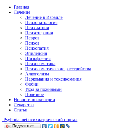
Главная
Лечение
Лечение в Израиле
Психопатология
Психиатрия
Психотерапия
Невроз
Психоз
Психопатия
Эпилепсия
Шизофрения
Психосоматика
Психосоматические расстройства
Алкоголизм
Наркомания и токсикомания
Фобии
Уход за пожилыми
Полезное
Новости психиатрии
Лекарства
Статьи
Psy
Portal.net
психиатрический портал
Поделиться…