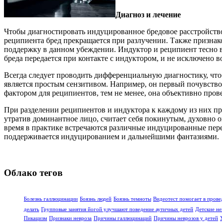
Диагноз и лечение
Чтобы диагностировать индуцированное бредовое расстройство
реципиента бред прекращается при разлучении. Также признако
поддержку в данном убеждении. Индуктор и реципиент тесно в
бреда передается при контакте с индуктором, и не исключено
Всегда следует проводить дифференциальную диагностику, что
является простым сензитивом. Например, он первый почувств
фактором для реципиентов, тем не менее, она объективно пров
При разделении реципиентов и индуктора к каждому из них при
утратив доминантное лицо, считает себя покинутым, духовно 
время в практике встречаются различные индуцированные переж
поддерживается индуцированием и дальнейшими фантазиями.
Облако тегов
Болезнь галлюцинации
Боязнь людей
Боязнь темноты
Видеотест помогает в прове
делать
Групповые занятия йогой улучшают поведение аутичных детей
Детские не
Пикацизм
Признаки невроза
Причины галлюцинаций
Причины неврозов у детей