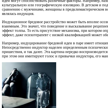
идей могут способствовать различные факторы. Например, нах
культуральную или географическую изоляцию. В детском и подр
сравнению с мужчинами, женщины в предклимактерическом во
являлась индукция.
Индукционное бредовое расстройство может быть вполне осозн
взаимным. Это значит, что поведение и высказывание реципи
эффект толпы. То есть присутствие механизма, при котором о
эффект, даже психотерапевт с низкой квалификацией может об
Например, индуцирование бредовой идеи в паре имеет отношен
Непосредственно индуктор наделен определенным психическим
пришествия, и так далее. Эта картина нередко воспроизводит
при этом они имитируют голос и привычки индуктора, его ман