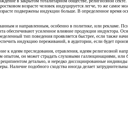
ождение в закрытом тоталитарном обществе, религиозной секте
остковом возрасте человек индуцируется легче, то же самое мо
зрасте подвержены индукции больше. В определенное время ос
анным и направленным, особенно в политике, или рекламе. Пси
ента обеспечивают усиленное влияние продукции индуктора. Ос
пределенный тип поведения проявляется быстрее, если также на
еспечить индукцию переживаний, в аудитории, если будет произ
ие к идеям преследования, отравления, идеям религиозной напр
 опытом, он может страдать слуховыми галлюцинациями, или бы
ся реципиентом детально, и нередко диссоциированные индивиды
еры. Наличие подобного сходства иногда делает затруднительн