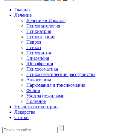
Главная
Лечение
Лечение в Израиле
Психопатология
Психиатрия
Психотерапия
Невроз
Психоз
Психопатия
Эпилепсия
Шизофрения
Психосоматика
Психосоматические расстройства
Алкоголизм
Наркомания и токсикомания
Фобии
Уход за пожилыми
Полезное
Новости психиатрии
Лекарства
Статьи