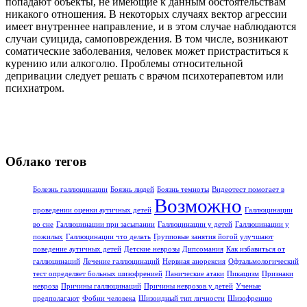
попадают объекты, не имеющие к данным обстоятельствам
никакого отношения. В некоторых случаях вектор агрессии
имеет внутреннее направление, и в этом случае наблюдаются
случаи суицида, самоповреждения. В том числе, возникают
соматические заболевания, человек может пристраститься к
курению или алкоголю. Проблемы относительной
депривации следует решать с врачом психотерапевтом или
психиатром.
Облако тегов
Болезнь галлюцинации
Боязнь людей
Боязнь темноты
Видеотест помогает в
Возможно
проведении оценки аутичных детей
Галлюцинации
во сне
Галлюцинации при засыпании
Галлюцинации у детей
Галлюцинации у
пожилых
Галлюцинации что делать
Групповые занятия йогой улучшают
поведение аутичных детей
Детские неврозы
Дипсомания
Как избавиться от
галлюцинаций
Лечение галлюцинаций
Нервная анорексия
Офтальмологический
тест определяет больных шизофренией
Панические атаки
Пикацизм
Признаки
невроза
Причины галлюцинаций
Причины неврозов у детей
Ученые
предполагают
Фобии человека
Шизоидный тип личности
Шизофрению