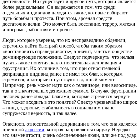
деятельность. Но существует и другой путь, который является
более радикальным. Он выражается в том, что среди
отдельных индивидов находятся такие, которые избирают
путь борьбы и протеста. При этом, арсенал средств
достаточно велик. Это может быть восстание, террор, мятежи
и погромы, забастовки и прочее.
Люди, которые уверены, что их несправедливо обделили,
стремятся найти быстрый способ, чтобы таким образом
«восстановить справедливость», а значит, занять в обществе
доминирующее положение. Следует подчеркнуть, что нельзя
путать такие понятия, как относительная депривация и
фрустрация. Их отличие в том, что при относительной
депривации индивид ранее не имел тех благ, к которым
стремится, и которые отсутствуют в данный момент.
Например, речь может идти как о телевизоре, или велосипеде,
так и о значительных денежных суммах. В случае фрустрации
человек ранее обладал благами, которые стремится вернуть.
Что может входить в это понятие? Спектр чрезвычайно широк
– пища, здоровье, стабильность в социальном плане,
супружеская верность, и так далее.
Опасность относительной депривации в том, что она является
причиной
агрессии
, которая направляется наружу. Нередко
это знаменитости, очень обеспеченные люди, или же под удар