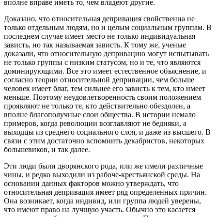
вполне вправе иметь то, чем владеют другие.
Доказано, что относительная депривация свойственна не
только отдельным людям, но и целым социальным группам. В
последнем случае имеет место не только индивидуальная
зависть, но так называемая зависть. К тому же, ученые
доказали, что относительную депривацию могут испытывать
не только группы с низким статусом, но и те, что являются
доминирующими. Все это имеет естественное объяснение, и
согласно теории относительной депривации, чем больше
человек имеет благ, тем сильнее его зависть к тем, кто имеет
меньше. Поэтому неудовлетворенность своим положением
проявляют не только те, кто действительно обездолен, а
вполне благополучные слои общества. В истории немало
примеров, когда революции возглавляют не бедняки, а
выходцы из среднего социального слоя, и даже из высшего. В
связи с этим достаточно вспомнить декабристов, некоторых
большевиков, и так далее.
Эти люди были дворянского рода, или же имели различные
чины, и редко выходили из рабоче-крестьянской среды. На
основании данных факторов можно утверждать, что
относительная депривация имеет ряд определенных причин.
Она возникает, когда индивид, или группа людей уверены,
что имеют право на лучшую участь. Обычно это касается