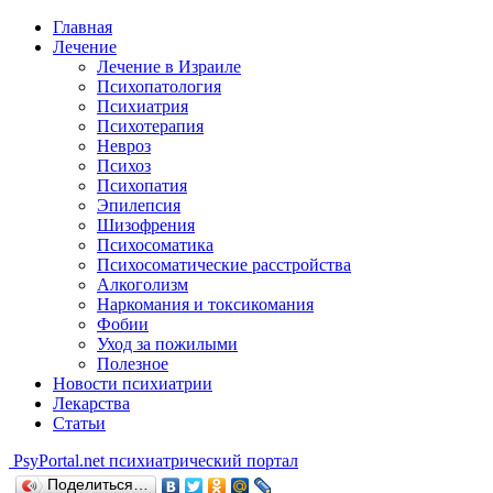
Главная
Лечение
Лечение в Израиле
Психопатология
Психиатрия
Психотерапия
Невроз
Психоз
Психопатия
Эпилепсия
Шизофрения
Психосоматика
Психосоматические расстройства
Алкоголизм
Наркомания и токсикомания
Фобии
Уход за пожилыми
Полезное
Новости психиатрии
Лекарства
Статьи
Psy
Portal.net
психиатрический портал
Поделиться…