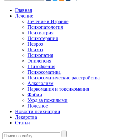
Главная
Лечение
Лечение в Израиле
Психопатология
Психиатрия
Психотерапия
Невроз
Психоз
Психопатия
Эпилепсия
Шизофрения
Психосоматика
Психосоматические расстройства
Алкоголизм
Наркомания и токсикомания
Фобии
Уход за пожилыми
Полезное
Новости психиатрии
Лекарства
Статьи