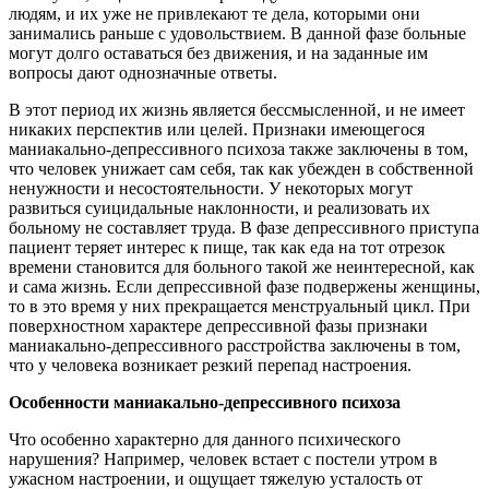
людям, и их уже не привлекают те дела, которыми они
занимались раньше с удовольствием. В данной фазе больные
могут долго оставаться без движения, и на заданные им
вопросы дают однозначные ответы.
В этот период их жизнь является бессмысленной, и не имеет
никаких перспектив или целей. Признаки имеющегося
маниакально-депрессивного психоза также заключены в том,
что человек унижает сам себя, так как убежден в собственной
ненужности и несостоятельности. У некоторых могут
развиться суицидальные наклонности, и реализовать их
больному не составляет труда. В фазе депрессивного приступа
пациент теряет интерес к пище, так как еда на тот отрезок
времени становится для больного такой же неинтересной, как
и сама жизнь. Если депрессивной фазе подвержены женщины,
то в это время у них прекращается менструальный цикл. При
поверхностном характере депрессивной фазы признаки
маниакально-депрессивного расстройства заключены в том,
что у человека возникает резкий перепад настроения.
Особенности маниакально-депрессивного психоза
Что особенно характерно для данного психического
нарушения? Например, человек встает с постели утром в
ужасном настроении, и ощущает тяжелую усталость от