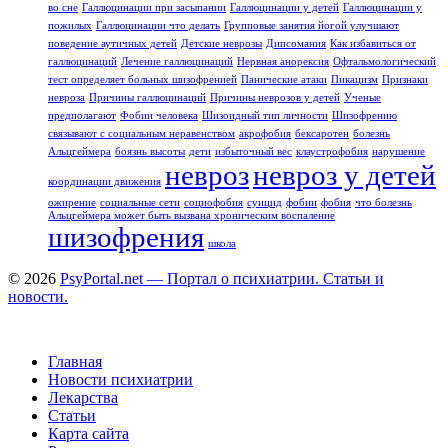
во сне
Галлюцинации при засыпании
Галлюцинации у детей
Галлюцинации у
пожилых
Галлюцинации что делать
Групповые занятия йогой улучшают
поведение аутичных детей
Детские неврозы
Дипсомания
Как избавиться от
галлюцинаций
Лечение галлюцинаций
Нервная анорексия
Офтальмологический
тест определяет больных шизофренией
Панические атаки
Пикацизм
Признаки
невроза
Причины галлюцинаций
Причины неврозов у детей
Ученые
предполагают
Фобии человека
Шизоидный тип личности
Шизофрению
связывают с социальным неравенством
акрофобия
бексаротен
болезнь
Альцгеймера
боязнь высоты
дети
избыточный вес
клаустрофобия
нарушение
невроз
невроз у детей
координации движения
ожирение
социальные сети
социофобия
суицид
фобии
фобия
что болезнь
Альцгеймера может быть вызвана хроническим воспаление
шизофрения
школа
© 2026
PsyPortal.net — Портал о психиатрии. Статьи и
новости.
Главная
Новости психиатрии
Лекарства
Статьи
Карта сайта