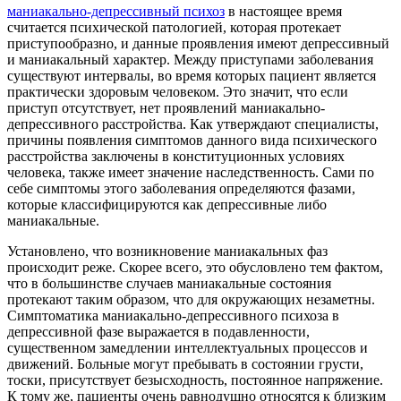
маниакально-депрессивный психоз
в настоящее время
считается психической патологией, которая протекает
приступообразно, и данные проявления имеют депрессивный
и маниакальный характер. Между приступами заболевания
существуют интервалы, во время которых пациент является
практически здоровым человеком. Это значит, что если
приступ отсутствует, нет проявлений маниакально-
депрессивного расстройства. Как утверждают специалисты,
причины появления симптомов данного вида психического
расстройства заключены в конституционных условиях
человека, также имеет значение наследственность. Сами по
себе симптомы этого заболевания определяются фазами,
которые классифицируются как депрессивные либо
маниакальные.
Установлено, что возникновение маниакальных фаз
происходит реже. Скорее всего, это обусловлено тем фактом,
что в большинстве случаев маниакальные состояния
протекают таким образом, что для окружающих незаметны.
Симптоматика маниакально-депрессивного психоза в
депрессивной фазе выражается в подавленности,
существенном замедлении интеллектуальных процессов и
движений. Больные могут пребывать в состоянии грусти,
тоски, присутствует безысходность, постоянное напряжение.
К тому же, пациенты очень равнодушно относятся к близким