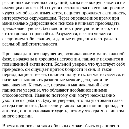
различных жизненных ситуаций, когда все вокруг кажется не
имеющим смысла. Но спустя несколько часов его настроение
чудесным образом изменяется, пациент проявляет активность,
интересуется окружающим. Через определенное время при
маниакально-депрессивном психозе начинают преобладать
тревожные чувства, беспокойство, предчувствие того, что
что-то должно произойти. Разумеется, все это является
следствием заболевания, и данные ощущения не отражают
реальной действительности.
Признаки данного нарушения, возникающие в маниакальной
фазе, выражены в хорошем настроении, пациент находится в
повышенной активности. Больной уверен, что чувствует себя
прекрасно, он ощущает приток бодрости и сил. В такой
период пациент весел, склонен пошутить, он часто смеется, и
начинает выполнять различные мелкие дела, так и не
завершая их. К тому же, нередко в маниакальной фазе
пациенты уверены, что обладают необыкновенными
способностями. Именно поэтому они могут неожиданно
уволиться с работы, будучи уверены, что им уготована слава
актера или поэта. Даже если у таких пациентов не пропадает
аппетит, они продолжают худеть, потому что тратят слишком
много энергии.
Время ночного сна таких больных может быть ограничено