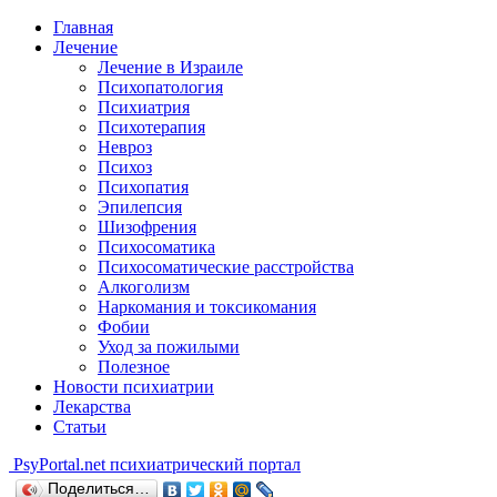
Главная
Лечение
Лечение в Израиле
Психопатология
Психиатрия
Психотерапия
Невроз
Психоз
Психопатия
Эпилепсия
Шизофрения
Психосоматика
Психосоматические расстройства
Алкоголизм
Наркомания и токсикомания
Фобии
Уход за пожилыми
Полезное
Новости психиатрии
Лекарства
Статьи
Psy
Portal.net
психиатрический портал
Поделиться…