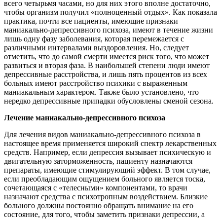
всего четырьмя часами, но для них этого вполне достаточно,
чтобы организм получил «полноценный отдых». Как показала
практика, почти все пациенты, имеющие признаки
маниакально-депрессивного психоза, имеют в течение жизни
лишь одну фазу заболевания, которая перемежается с
различными интервалами выздоровления. Но, следует
отметить, что до самой смерти имеется риск того, что может
развиться и вторая фаза. В наибольшей степени люди имеют
депрессивные расстройства, и лишь пять процентов из всех
больных имеют расстройство психики с выраженным
маниакальным характером. Также было установлено, что
нередко депрессивные припадки обусловлены сменой сезона.
Лечение маниакально-депрессивного психоза
Для лечения видов маниакально-депрессивного психоза в
настоящее время применяется широкий спектр лекарственных
средств. Например, если депрессия вызывает психическую и
двигательную заторможенность, пациенту назначаются
препараты, имеющие стимулирующий эффект. В том случае,
если преобладающим ощущением больного является тоска,
сочетающаяся с «телесными» компонентами, то врачи
назначают средства с психотропным воздействием. Близкие
больного должны постоянно обращать внимание на его
состояние, для того, чтобы заметить признаки депрессии, а