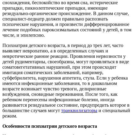
снохождения, беспокойство во время сна, истерические
припадки, пикнолептические припадки, имеющие
резидуально-органическое происхождение. В данном случае,
специалист-педиатр должен правильно распознать
психические нарушения, и произвести дифференцированное
лечение подобных пароксизмальных состояний у детей, в том
числе, и эпилепсию.
Психиатрия детского возраста, в период до трех лет, часто
выявляет невропатию, а в определенных случаях и
невротические ранние реакции. Проявления нервозности у
детей рудиментарны, своеобразны, могут проявляться в виде
соматовегетативных нарушений, при этом происходит
имитация соматических заболеваний, например,
субфебрилитета, нарушения аппетита, стула. Если у ребенка
имеются инфекционные заболевания, то в дошкольном
возрасте возникает чувство тревоги, делириозные
возбуждения, сновидные переживания. После того, как
ребенком перенесены инфекционные болезни, иногда
развивается резидуальное состояние, предупредить которое в
большинстве случаев могут
транквилизаторы
и специальный
режим.
Особенности психиатрии детского возраста