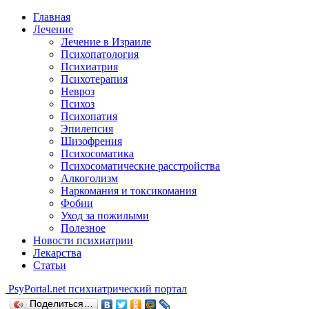
Главная
Лечение
Лечение в Израиле
Психопатология
Психиатрия
Психотерапия
Невроз
Психоз
Психопатия
Эпилепсия
Шизофрения
Психосоматика
Психосоматические расстройства
Алкоголизм
Наркомания и токсикомания
Фобии
Уход за пожилыми
Полезное
Новости психиатрии
Лекарства
Статьи
Psy
Portal.net
психиатрический портал
Поделиться…