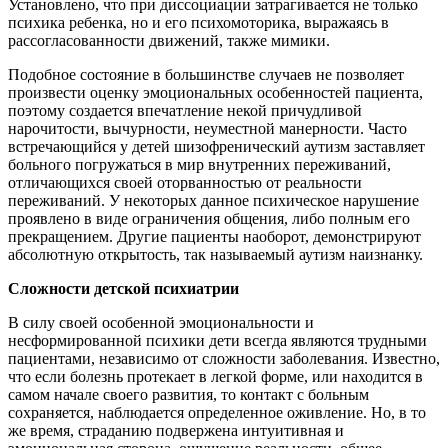
Установлено, что при диссоциации затрагивается не только
психика ребенка, но и его психомоторика, выражаясь в
рассогласованности движений, также мимики.
Подобное состояние в большинстве случаев не позволяет
произвести оценку эмоциональных особенностей пациента,
поэтому создается впечатление некой причудливой
нарочитости, вычурности, неуместной манерности. Часто
встречающийся у детей шизофренический аутизм заставляет
больного погружаться в мир внутренних переживаний,
отличающихся своей оторванностью от реальности
переживаний. У некоторых данное психическое нарушение
проявлено в виде ограничения общения, либо полным его
прекращением. Другие пациенты наоборот, демонстрируют
абсолютную открытость, так называемый аутизм наизнанку.
Сложности детской психиатрии
В силу своей особенной эмоциональности и
несформированной психики дети всегда являются трудными
пациентами, независимо от сложности заболевания. Известно,
что если болезнь протекает в легкой форме, или находится в
самом начале своего развития, то контакт с больным
сохраняется, наблюдается определенное оживление. Но, в то
же время, страданию подвержена интуитивная и