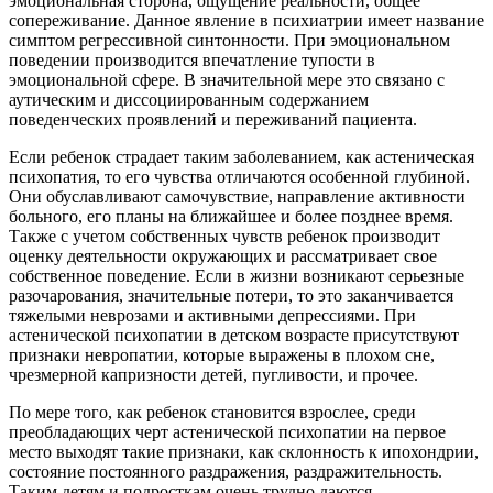
эмоциональная сторона, ощущение реальности, общее
сопереживание. Данное явление в психиатрии имеет название
симптом регрессивной синтонности. При эмоциональном
поведении производится впечатление тупости в
эмоциональной сфере. В значительной мере это связано с
аутическим и диссоциированным содержанием
поведенческих проявлений и переживаний пациента.
Если ребенок страдает таким заболеванием, как астеническая
психопатия, то его чувства отличаются особенной глубиной.
Они обуславливают самочувствие, направление активности
больного, его планы на ближайшее и более позднее время.
Также с учетом собственных чувств ребенок производит
оценку деятельности окружающих и рассматривает свое
собственное поведение. Если в жизни возникают серьезные
разочарования, значительные потери, то это заканчивается
тяжелыми неврозами и активными депрессиями. При
астенической психопатии в детском возрасте присутствуют
признаки невропатии, которые выражены в плохом сне,
чрезмерной капризности детей, пугливости, и прочее.
По мере того, как ребенок становится взрослее, среди
преобладающих черт астенической психопатии на первое
место выходят такие признаки, как склонность к ипохондрии,
состояние постоянного раздражения, раздражительность.
Таким детям и подросткам очень трудно даются