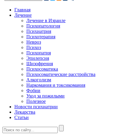
Главная
Лечение
Лечение в Израиле
Психопатология
Психиатрия
Психотерапия
Невроз
Психоз
Психопатия
Эпилепсия
Шизофрения
Психосоматика
Психосоматические расстройства
Алкоголизм
Наркомания и токсикомания
Фобии
Уход за пожилыми
Полезное
Новости психиатрии
Лекарства
Статьи