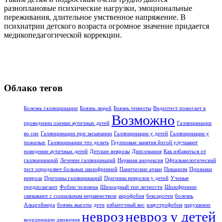
разноплановые психические нагрузки, эмоциональные
переживания, длительное умственное напряжение. В
психиатрии детского возраста огромное значение придается
медикопедагогической коррекции.
Облако тегов
Болезнь галлюцинации
Боязнь людей
Боязнь темноты
Видеотест помогает в
Возможно
проведении оценки аутичных детей
Галлюцинации
во сне
Галлюцинации при засыпании
Галлюцинации у детей
Галлюцинации у
пожилых
Галлюцинации что делать
Групповые занятия йогой улучшают
поведение аутичных детей
Детские неврозы
Дипсомания
Как избавиться от
галлюцинаций
Лечение галлюцинаций
Нервная анорексия
Офтальмологический
тест определяет больных шизофренией
Панические атаки
Пикацизм
Признаки
невроза
Причины галлюцинаций
Причины неврозов у детей
Ученые
предполагают
Фобии человека
Шизоидный тип личности
Шизофрению
связывают с социальным неравенством
акрофобия
бексаротен
болезнь
Альцгеймера
боязнь высоты
дети
избыточный вес
клаустрофобия
нарушение
невроз
невроз у детей
координации движения