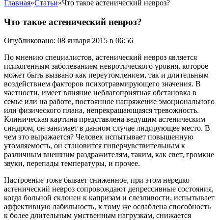
Главная
»
Статьи
»
Что такое астенический невроз?
Что такое астенический невроз?
Опубликовано: 08 января 2015 в 06:56
По мнению специалистов, астенический невроз является
психогенным заболеванием невротического уровня, которое
может быть вызвано как переутомлением, так и длительным
воздействием факторов психотравмирующего значения. В
частности, имеет влияние неблагоприятная обстановка в
семье или на работе, постоянное напряжение эмоционального
или физического плана, непрекращающаяся тревожность.
Клиническая картина представлена ведущим астеническим
синдром, он занимает в данном случае лидирующее место. В
чем это выражается? Человек испытывает повышенную
утомляемость, он становится гиперчувствительным к
различным внешним раздражителям, таким, как свет, громкие
звуки, перепады температуры, и прочее.
Настроение тоже бывает сниженное, при этом нередко
астенический невроз сопровождают депрессивные состояния,
когда больной склонен к капризам и слезливости, испытывает
аффективную лабильность, к тому же ослаблена способность
к более длительным умственным нагрузкам, снижается