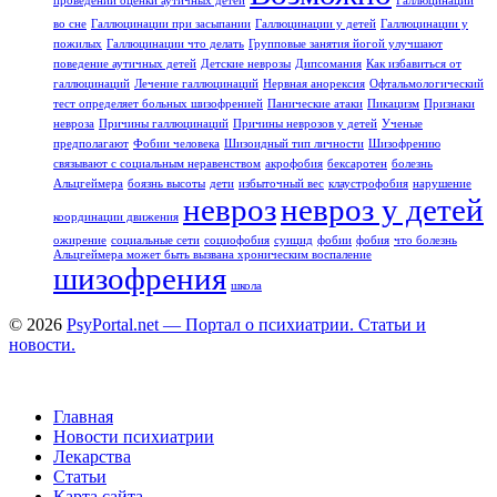
проведении оценки аутичных детей
Галлюцинации
во сне
Галлюцинации при засыпании
Галлюцинации у детей
Галлюцинации у
пожилых
Галлюцинации что делать
Групповые занятия йогой улучшают
поведение аутичных детей
Детские неврозы
Дипсомания
Как избавиться от
галлюцинаций
Лечение галлюцинаций
Нервная анорексия
Офтальмологический
тест определяет больных шизофренией
Панические атаки
Пикацизм
Признаки
невроза
Причины галлюцинаций
Причины неврозов у детей
Ученые
предполагают
Фобии человека
Шизоидный тип личности
Шизофрению
связывают с социальным неравенством
акрофобия
бексаротен
болезнь
Альцгеймера
боязнь высоты
дети
избыточный вес
клаустрофобия
нарушение
невроз
невроз у детей
координации движения
ожирение
социальные сети
социофобия
суицид
фобии
фобия
что болезнь
Альцгеймера может быть вызвана хроническим воспаление
шизофрения
школа
© 2026
PsyPortal.net — Портал о психиатрии. Статьи и
новости.
Главная
Новости психиатрии
Лекарства
Статьи
Карта сайта