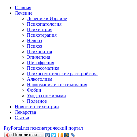
Главная
Лечение
Лечение в Израиле
Психопатология
Психиатрия
Психотерапия
Невроз
Психоз
Психопатия
Эпилепсия
Шизофрения
Психосоматика
Психосоматические расстройства
Алкоголизм
Наркомания и токсикомания
Фобии
Уход за пожилыми
Полезное
Новости психиатрии
Лекарства
Статьи
Psy
Portal.net
психиатрический портал
Поделиться…