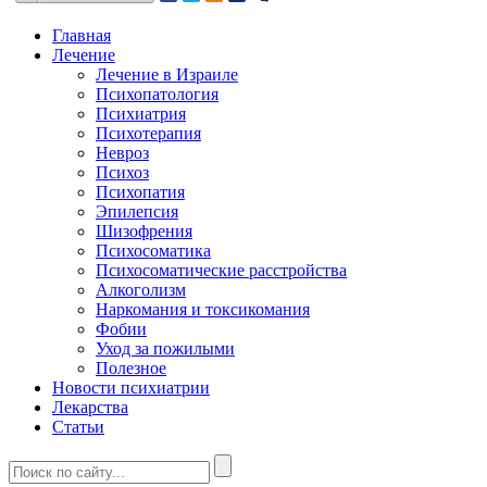
Главная
Лечение
Лечение в Израиле
Психопатология
Психиатрия
Психотерапия
Невроз
Психоз
Психопатия
Эпилепсия
Шизофрения
Психосоматика
Психосоматические расстройства
Алкоголизм
Наркомания и токсикомания
Фобии
Уход за пожилыми
Полезное
Новости психиатрии
Лекарства
Статьи