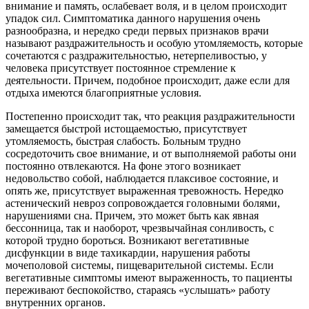
внимание и память, ослабевает воля, и в целом происходит
упадок сил. Симптоматика данного нарушения очень
разнообразна, и нередко среди первых признаков врачи
называют раздражительность и особую утомляемость, которые
сочетаются с раздражительностью, нетерпеливостью, у
человека присутствует постоянное стремление к
деятельности. Причем, подобное происходит, даже если для
отдыха имеются благоприятные условия.
Постепенно происходит так, что реакция раздражительности
замещается быстрой истощаемостью, присутствует
утомляемость, быстрая слабость. Больным трудно
сосредоточить свое внимание, и от выполняемой работы они
постоянно отвлекаются. На фоне этого возникает
недовольство собой, наблюдается плаксивое состояние, и
опять же, присутствует выраженная тревожность. Нередко
астенический невроз сопровождается головными болями,
нарушениями сна. Причем, это может быть как явная
бессонница, так и наоборот, чрезвычайная сонливость, с
которой трудно бороться. Возникают вегетативные
дисфункции в виде тахикардии, нарушения работы
мочеполовой системы, пищеварительной системы. Если
вегетативные симптомы имеют выраженность, то пациенты
переживают беспокойство, стараясь «услышать» работу
внутренних органов.