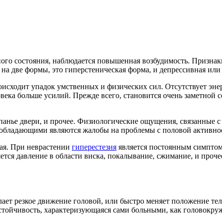
ного состояния, наблюдается повышенная возбудимость. Признак
 на две формы, это гиперстеническая форма, и депрессивная или
исходит упадок умственных и физических сил. Отсутствует энер
овека больше усилий. Прежде всего, становится очень заметной 
панье двери, и прочее. Физиологические ощущения, связанные с
реобладающими являются жалобы на проблемы с половой активно
ая. При неврастении
гиперестезия
является постоянным симптом
ется давление в области виска, покалывание, сжимание, и проч
ает резкое движение головой, или быстро меняет положение тела
устойчивость, характеризующаяся сами больными, как головокру