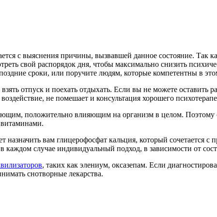
ется с выяснения причины, вызвавшей данное состояние. Так ка
отреть свой распорядок дня, чтобы максимально снизить психиче
оздние сроки, или поручите людям, которые компетентны в этом
взять отпуск и поехать отдыхать. Если вы не можете оставить ра
 воздействие, не помешает и консультация хорошего психотерапе
ляющим, положительно влияющим на организм в целом. Поэтому 
м витаминами.
 назначить вам глицерофосфат кальция, который сочетается с п
и в каждом случае индивидуальный подход, в зависимости от сост
квилизаторов
, таких как элениум, оксазепам. Если диагностиров
инимать снотворные лекарства.