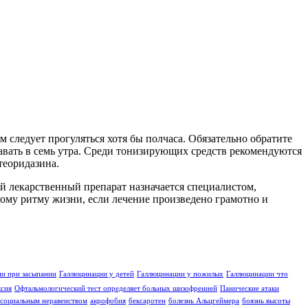
 следует прогуляться хотя бы полчаса. Обязательно обратите
тавать в семь утра. Среди тонизирующих средств рекомендуются
теоридазина.
й лекарственный препарат назначается специалистом,
ному ритму жизни, если лечение произведено грамотно и
и при засыпании
Галлюцинации у детей
Галлюцинации у пожилых
Галлюцинации что
ксия
Офтальмологический тест определяет больных шизофренией
Панические атаки
социальным неравенством
акрофобия
бексаротен
болезнь Альцгеймера
боязнь высоты