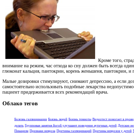
Кроме того, ст
внимание на режим, час отхода ко сну должен быть всегда оди
глюконат кальция, пантокрин, корень женьшеня, пантокрин, и 
Малые дозировки стимулируют, снимают депрессию, а если доз
самостоятельно использовать подобные лекарства недопустимо.
пациент придерживается всех рекомендаций врача.
Облако тегов
Болезнь галлюцинации
Боязнь людей
Боязнь темноты
Видеотест помогает в прове
делать
Групповые занятия йогой улучшают поведение аутичных детей
Детские не
Пикацизм
Признаки невроза
Причины галлюцинаций
Причины неврозов у детей