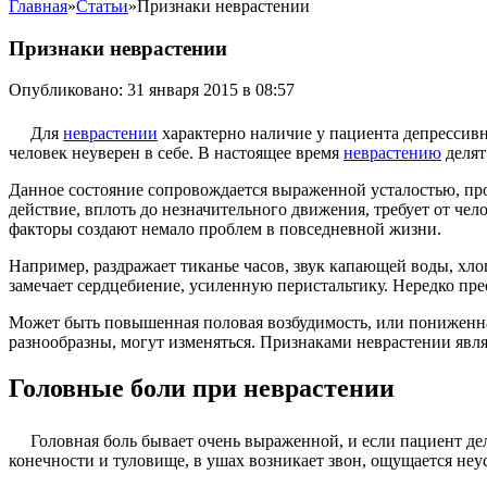
Главная
»
Статьи
»
Признаки неврастении
Признаки неврастении
Опубликовано: 31 января 2015 в 08:57
Для
неврастении
характерно наличие у пациента депрессив
человек неуверен в себе. В настоящее время
неврастению
делят
Данное состояние сопровождается выраженной усталостью, про
действие, вплоть до незначительного движения, требует от чел
факторы создают немало проблем в повседневной жизни.
Например, раздражает тиканье часов, звук капающей воды, хло
замечает сердцебиение, усиленную перистальтику. Нередко п
Может быть повышенная половая возбудимость, или пониженн
разнообразны, могут изменяться. Признаками неврастении явля
Головные боли при неврастении
Головная боль бывает очень выраженной, и если пациент дел
конечности и туловище, в ушах возникает звон, ощущается не