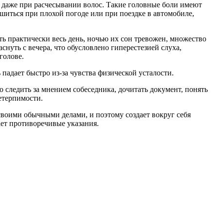
ет даже при расчесывании волос. Такие головные боли имеют
шиться при плохой погоде или при поездке в автомобиле,
ть практически весь день, ночью их сон тревожен, множество
снуть с вечера, что обусловлено гиперестезией слуха,
голове.
адает быстро из-за чувства физической усталости.
 следить за мнением собеседника, дочитать документ, понять
нетерпимости.
 своими обычными делами, и поэтому создает вокруг себя
ает противоречивые указания.