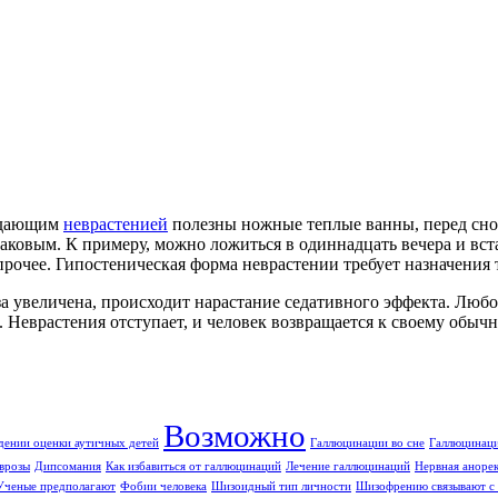
радающим
неврастенией
полезны ножные теплые ванны, перед сном
наковым. К примеру, можно ложиться в одиннадцать вечера и вс
прочее. Гипостеническая форма неврастении требует назначения 
а увеличена, происходит нарастание седативного эффекта. Любо
 Неврастения отступает, и человек возвращается к своему обыч
Возможно
дении оценки аутичных детей
Галлюцинации во сне
Галлюцинаци
врозы
Дипсомания
Как избавиться от галлюцинаций
Лечение галлюцинаций
Нервная аноре
Ученые предполагают
Фобии человека
Шизоидный тип личности
Шизофрению связывают с 