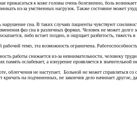
чае прикасаться к коже головы очень болезненно, боль возника
зникать из-за умственных нагрузок. Также состояние может ухуд
ь нарушение сна. В таких случаях пациенты чувствуют сонливос
менения фаз сна в различных формах. Человек не может долго за
ыпается, либо встает поздно, и ощущает разбитость, тяжесть в 
абочий темп, эта возможность ограничена. Работоспособность п
ость работы снижается из-за невнимательности, человеку трудно
ях память ослабевает, а изнурение проявляется в значительной 
оте, облегчения не наступает. Больной не может справляться со
т кричать на подчиненных, не закончив дело начинает другое, д