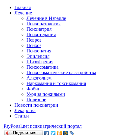
Главная
Лечение
Лечение в Израиле
Психопатология
Психиатрия
Психотерапия
Невроз
Психоз
Психопатия
Эпилепсия
Шизофрения
Психосоматика
Психосоматические расстройства
Алкоголизм
Наркомания и токсикомания
Фобии
Уход за пожилыми
Полезное
Новости психиатрии
Лекарства
Статьи
Psy
Portal.net
психиатрический портал
Поделиться…