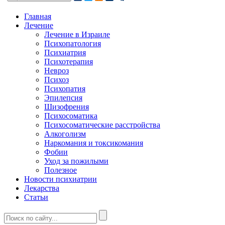
Главная
Лечение
Лечение в Израиле
Психопатология
Психиатрия
Психотерапия
Невроз
Психоз
Психопатия
Эпилепсия
Шизофрения
Психосоматика
Психосоматические расстройства
Алкоголизм
Наркомания и токсикомания
Фобии
Уход за пожилыми
Полезное
Новости психиатрии
Лекарства
Статьи