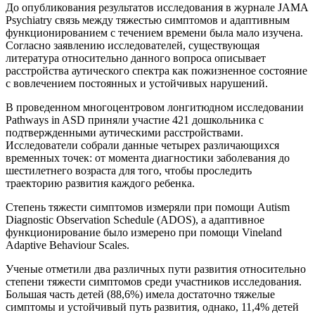
До опубликования результатов исследования в журнале JAMA
Psychiatry связь между тяжестью симптомов и адаптивным
функционированием с течением времени была мало изучена.
Согласно заявлению исследователей, существующая
литература относительно данного вопроса описывает
расстройства аутического спектра как пожизненное состояние
с вовлечением постоянных и устойчивых нарушений.
В проведенном многоцентровом лонгитюдном исследовании
Pathways in ASD приняли участие 421 дошкольника с
подтвержденными аутическими расстройствами.
Исследователи собрали данные четырех различающихся
временных точек: от момента диагностики заболевания до
шестилетнего возраста для того, чтобы проследить
траекторию развития каждого ребенка.
Степень тяжести симптомов измеряли при помощи Autism
Diagnostic Observation Schedule (ADOS), а адаптивное
функционирование было измерено при помощи Vineland
Adaptive Behaviour Scales.
Ученые отметили два различных пути развития относительно
степени тяжести симптомов среди участников исследования.
Большая часть детей (88,6%) имела достаточно тяжелые
симптомы и устойчивый путь развития, однако, 11,4% детей