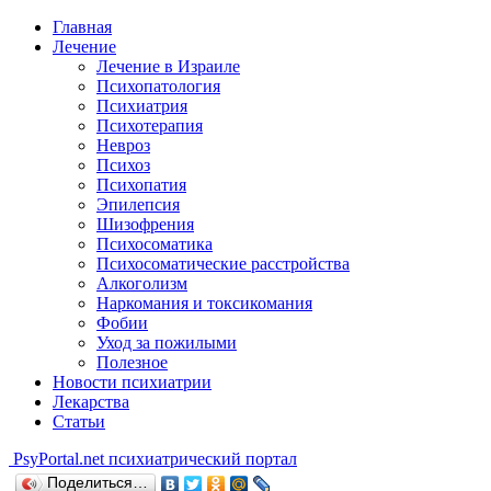
Главная
Лечение
Лечение в Израиле
Психопатология
Психиатрия
Психотерапия
Невроз
Психоз
Психопатия
Эпилепсия
Шизофрения
Психосоматика
Психосоматические расстройства
Алкоголизм
Наркомания и токсикомания
Фобии
Уход за пожилыми
Полезное
Новости психиатрии
Лекарства
Статьи
Psy
Portal.net
психиатрический портал
Поделиться…