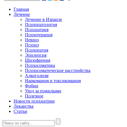
Главная
Лечение
Лечение в Израиле
Психопатология
Психиатрия
Психотерапия
Невроз
Психоз
Психопатия
Эпилепсия
Шизофрения
Психосоматика
Психосоматические расстройства
Алкоголизм
Наркомания и токсикомания
Фобии
Уход за пожилыми
Полезное
Новости психиатрии
Лекарства
Статьи