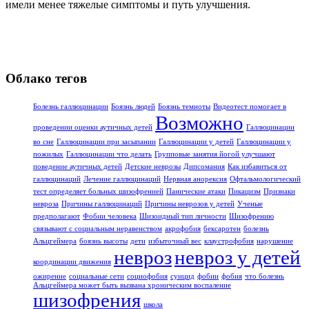
имели менее тяжелые симптомы и путь улучшения.
Облако тегов
Болезнь галлюцинации
Боязнь людей
Боязнь темноты
Видеотест помогает в
Возможно
проведении оценки аутичных детей
Галлюцинации
во сне
Галлюцинации при засыпании
Галлюцинации у детей
Галлюцинации у
пожилых
Галлюцинации что делать
Групповые занятия йогой улучшают
поведение аутичных детей
Детские неврозы
Дипсомания
Как избавиться от
галлюцинаций
Лечение галлюцинаций
Нервная анорексия
Офтальмологический
тест определяет больных шизофренией
Панические атаки
Пикацизм
Признаки
невроза
Причины галлюцинаций
Причины неврозов у детей
Ученые
предполагают
Фобии человека
Шизоидный тип личности
Шизофрению
связывают с социальным неравенством
акрофобия
бексаротен
болезнь
Альцгеймера
боязнь высоты
дети
избыточный вес
клаустрофобия
нарушение
невроз
невроз у детей
координации движения
ожирение
социальные сети
социофобия
суицид
фобии
фобия
что болезнь
Альцгеймера может быть вызвана хроническим воспаление
шизофрения
школа