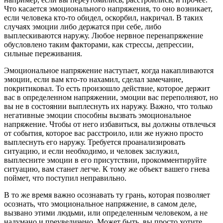
Что касается эмоционального напряжения, то оно возникает,
если человека кто-то обидел, оскорбил, накричал. В таких
случаях эмоции либо держатся при себе, либо
выплескиваются наружу. Любое нервное перенапряжение
обусловлено таким факторами, как стрессы, депрессии,
сильные переживания.
Эмоциональное напряжение наступает, когда накапливаются
эмоции, если вам кто-то нахамил, сделал замечание,
покритиковал. То есть произошло действие, которое держит
вас в определенном напряжении, эмоции вас переполняют, но
вы не в состоянии выплеснуть их наружу. Важно, что только
негативные эмоции способны вызвать эмоциональное
напряжение. Чтобы от него избавиться, вы должны отвлечься
от события, которое вас расстроило, или же нужно просто
выплеснуть его наружу. Требуется проанализировать
ситуацию, и если необходимо, и человек заслужил,
выплесните эмоции в его присутствии, прокомментируйте
ситуацию, вам станет легче. К тому же объект вашего гнева
поймет, что поступил неправильно.
В то же время важно осознавать ту грань, которая позволяет
осознать, что эмоциональное напряжение, в самом деле,
вызвано этими людьми, или определенным человеком, а не
надумано и преувеличено. Может быть, вы просто хотите