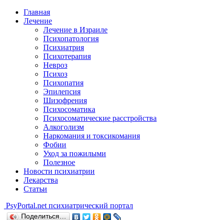
Главная
Лечение
Лечение в Израиле
Психопатология
Психиатрия
Психотерапия
Невроз
Психоз
Психопатия
Эпилепсия
Шизофрения
Психосоматика
Психосоматические расстройства
Алкоголизм
Наркомания и токсикомания
Фобии
Уход за пожилыми
Полезное
Новости психиатрии
Лекарства
Статьи
Psy
Portal.net
психиатрический портал
Поделиться…