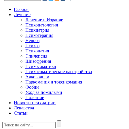
Главная
Лечение
Лечение в Израиле
Психопатология
Психиатрия
Психотерапия
Невроз
Психоз
Психопатия
Эпилепсия
Шизофрения
Психосоматика
Психосоматические расстройства
Алкоголизм
Наркомания и токсикомания
Фобии
Уход за пожилыми
Полезное
Новости психиатрии
Лекарства
Статьи