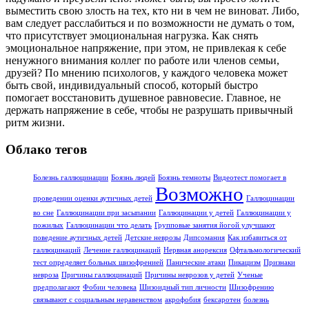
выместить свою злость на тех, кто ни в чем не виноват. Либо,
вам следует расслабиться и по возможности не думать о том,
что присутствует эмоциональная нагрузка. Как снять
эмоциональное напряжение, при этом, не привлекая к себе
ненужного внимания коллег по работе или членов семьи,
друзей? По мнению психологов, у каждого человека может
быть свой, индивидуальный способ, который быстро
помогает восстановить душевное равновесие. Главное, не
держать напряжение в себе, чтобы не разрушать привычный
ритм жизни.
Облако тегов
Болезнь галлюцинации
Боязнь людей
Боязнь темноты
Видеотест помогает в
Возможно
проведении оценки аутичных детей
Галлюцинации
во сне
Галлюцинации при засыпании
Галлюцинации у детей
Галлюцинации у
пожилых
Галлюцинации что делать
Групповые занятия йогой улучшают
поведение аутичных детей
Детские неврозы
Дипсомания
Как избавиться от
галлюцинаций
Лечение галлюцинаций
Нервная анорексия
Офтальмологический
тест определяет больных шизофренией
Панические атаки
Пикацизм
Признаки
невроза
Причины галлюцинаций
Причины неврозов у детей
Ученые
предполагают
Фобии человека
Шизоидный тип личности
Шизофрению
связывают с социальным неравенством
акрофобия
бексаротен
болезнь