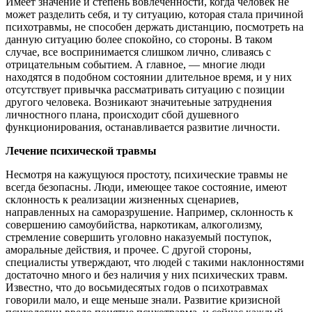
Имеет значение и степень вовлеченности, когда человек не
может разделить себя, и ту ситуацию, которая стала причиной
психотравмы, не способен держать дистанцию, посмотреть на
данную ситуацию более спокойно, со стороны. В таком
случае, все воспринимается слишком лично, сливаясь с
отрицательным событием. А главное, — многие люди
находятся в подобном состоянии длительное время, и у них
отсутствует привычка рассматривать ситуацию с позиции
другого человека. Возникают значитеьные затруднения
личностного плана, происходит сбой душевного
функционирования, останавливается развитие личности.
Лечение психической травмы
Несмотря на кажущуюся простоту, психические травмы не
всегда безопасны. Люди, имеющее такое состояние, имеют
склонность к реализации жизненных сценариев,
направленных на саморазрушение. Например, склонность к
совершению самоубийства, наркотикам, алкоголизму,
стремление совершить уголовно наказуемый поступок,
аморальные действия, и прочее. С другой стороны,
специалисты утверждают, что людей с такими наклонностями
достаточно много и без наличия у них психических травм.
Известно, что до восьмидесятых годов о психотравмах
говорили мало, и еще меньше знали. Развитие кризисной