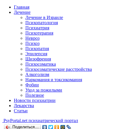
Главная
Лечение
Лечение в Израиле
Психопатология
Психиатрия
Психотерапия
Невроз
Психоз
Психопатия
Эпилепсия
Шизофрения
Психосоматика
Психосоматические расстройства
Алкоголизм
Наркомания и токсикомания
Фобии
Уход за пожилыми
Полезное
Новости психиатрии
Лекарства
Статьи
Psy
Portal.net
психиатрический портал
Поделиться…