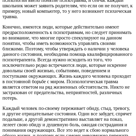
психологии ввело понятие психотравма, и сейчас каждый
школьник может заявить родителям, что если он не получит, к
примеру, новый компьютер, то у него возникнет психическая
травма.
Конечно, имеются люди, которые действительно имеют
предрасположенность к психотравмам, но следует принимать
во внимание, что многие просто спекулируют на данном
понятии, чтобы иметь возможность управлять своими
близкими. Поэтому, чтобы утверждать о наличии у человека
данного состояния, необходима помощь квалифицированного
психотерапевта. Всегда нужно исходить из того, что
исключительно редко встречаются люди, которые искренне
довольны своей жизнью, событиями, поведением и
поступками окружающих. Жизнь каждого человека проходит
в постоянной борьбе с миром. Психологическая травма
является ответом на ряд жизненных обстоятельств. Никто не
застрахован от предательства, неприятностей, различных
потерь.
Каждый человек по-своему переживает обиду, стыд, тревогу,
и другие отрицательные состояния. Один все забудет, спрячет
подальше, а другой демонстративно выставляет на показ,
лелеет свою обиду и душевную боль, ожидая сострадания и
понимания окружающих. Все это ведет к сбою нормального
образа жизни, и поэтому если самому невозможно пережить