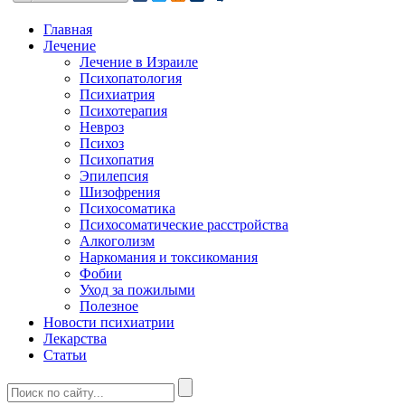
Главная
Лечение
Лечение в Израиле
Психопатология
Психиатрия
Психотерапия
Невроз
Психоз
Психопатия
Эпилепсия
Шизофрения
Психосоматика
Психосоматические расстройства
Алкоголизм
Наркомания и токсикомания
Фобии
Уход за пожилыми
Полезное
Новости психиатрии
Лекарства
Статьи