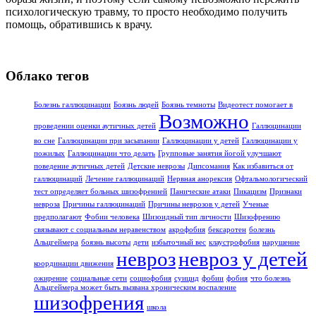
психологическую травму, то просто необходимо получить
помощь, обратившись к врачу.
Облако тегов
Болезнь галлюцинации
Боязнь людей
Боязнь темноты
Видеотест помогает в
Возможно
проведении оценки аутичных детей
Галлюцинации
во сне
Галлюцинации при засыпании
Галлюцинации у детей
Галлюцинации у
пожилых
Галлюцинации что делать
Групповые занятия йогой улучшают
поведение аутичных детей
Детские неврозы
Дипсомания
Как избавиться от
галлюцинаций
Лечение галлюцинаций
Нервная анорексия
Офтальмологический
тест определяет больных шизофренией
Панические атаки
Пикацизм
Признаки
невроза
Причины галлюцинаций
Причины неврозов у детей
Ученые
предполагают
Фобии человека
Шизоидный тип личности
Шизофрению
связывают с социальным неравенством
акрофобия
бексаротен
болезнь
Альцгеймера
боязнь высоты
дети
избыточный вес
клаустрофобия
нарушение
невроз
невроз у детей
координации движения
ожирение
социальные сети
социофобия
суицид
фобии
фобия
что болезнь
Альцгеймера может быть вызвана хроническим воспаление
шизофрения
школа