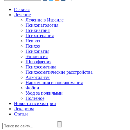
Главная
Лечение
Лечение в Израиле
Психопатология
Психиатрия
Психотерапия
Невроз
Психоз
Психопатия
Эпилепсия
Шизофрения
Психосоматика
Психосоматические расстройства
Алкоголизм
Наркомания и токсикомания
Фобии
Уход за пожилыми
Полезное
Новости психиатрии
Лекарства
Статьи