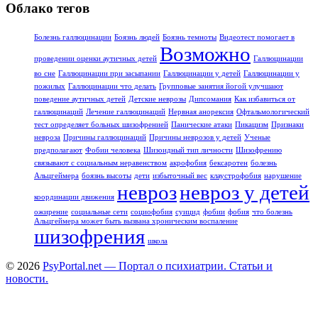
Облако тегов
Болезнь галлюцинации
Боязнь людей
Боязнь темноты
Видеотест помогает в
Возможно
проведении оценки аутичных детей
Галлюцинации
во сне
Галлюцинации при засыпании
Галлюцинации у детей
Галлюцинации у
пожилых
Галлюцинации что делать
Групповые занятия йогой улучшают
поведение аутичных детей
Детские неврозы
Дипсомания
Как избавиться от
галлюцинаций
Лечение галлюцинаций
Нервная анорексия
Офтальмологический
тест определяет больных шизофренией
Панические атаки
Пикацизм
Признаки
невроза
Причины галлюцинаций
Причины неврозов у детей
Ученые
предполагают
Фобии человека
Шизоидный тип личности
Шизофрению
связывают с социальным неравенством
акрофобия
бексаротен
болезнь
Альцгеймера
боязнь высоты
дети
избыточный вес
клаустрофобия
нарушение
невроз
невроз у детей
координации движения
ожирение
социальные сети
социофобия
суицид
фобии
фобия
что болезнь
Альцгеймера может быть вызвана хроническим воспаление
шизофрения
школа
© 2026
PsyPortal.net — Портал о психиатрии. Статьи и
новости.