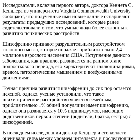
Исследователи, включая первого автора, доктора Кеннета С.
Кендлера из университета Virginia Commonwealth University,
сообщают, что полученные ими новые данные оспаривают
результаты предыдущих исследований, которые ранее
сидетельствовали о том, что умные люди более склонны к
развитию психических расстройств.
Шизофрению признают разрушительным расстройством
головного мозга, которое поражает приблизительно 2,4
миллиона взрослого населения США. Нступление данного
заболевания, как правило, развивается на раннем этапе
подросткового периода, его характеризуют галлюцинациями,
вредом, патологическим мышлением и возбужденными
движениями.
Точная причина развитияя шизофрении до сих пор остается
неясной, однако, ученые установили, что такое
психиатрическое расстройство является семейным,
приблизительно 1% общей популяции имеет шизофрению,
однако она развивается у 10% индивидуумов, имеющих
родственников первой степени (родители, братья, сестры) с
шизофренией.
В последнем исследовании доктор Кендлер и его коллеги
оценивали связь между уровнем интеллекта и последующим