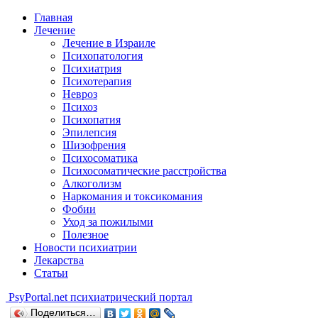
Главная
Лечение
Лечение в Израиле
Психопатология
Психиатрия
Психотерапия
Невроз
Психоз
Психопатия
Эпилепсия
Шизофрения
Психосоматика
Психосоматические расстройства
Алкоголизм
Наркомания и токсикомания
Фобии
Уход за пожилыми
Полезное
Новости психиатрии
Лекарства
Статьи
Psy
Portal.net
психиатрический портал
Поделиться…