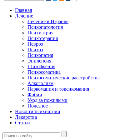
Главная
Лечение
Лечение в Израиле
Психопатология
Психиатрия
Психотерапия
Невроз
Психоз
Психопатия
Эпилепсия
Шизофрения
Психосоматика
Психосоматические расстройства
Алкоголизм
Наркомания и токсикомания
Фобии
Уход за пожилыми
Полезное
Новости психиатрии
Лекарства
Статьи