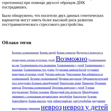
серотонина) при помощи двухсот образцов ДНК
пострадавших.
Было обнаружено, что носители двух данных генетических
вариантов могут иметь более высокий риск развития
посттравматического стрессового расстройства.
Облако тегов
Болезнь галлюцинации
Боязнь людей
Боязнь темноты
Видеотест помогает в
Возможно
проведении оценки аутичных детей
Галлюцинации
во сне
Галлюцинации при засыпании
Галлюцинации у детей
Галлюцинации у
пожилых
Галлюцинации что делать
Групповые занятия йогой улучшают
поведение аутичных детей
Детские неврозы
Дипсомания
Как избавиться от
галлюцинаций
Лечение галлюцинаций
Нервная анорексия
Офтальмологический
тест определяет больных шизофренией
Панические атаки
Пикацизм
Признаки
невроза
Причины галлюцинаций
Причины неврозов у детей
Ученые
предполагают
Фобии человека
Шизоидный тип личности
Шизофрению
связывают с социальным неравенством
акрофобия
бексаротен
болезнь
Альцгеймера
боязнь высоты
дети
избыточный вес
клаустрофобия
нарушение
невроз
невроз у детей
координации движения