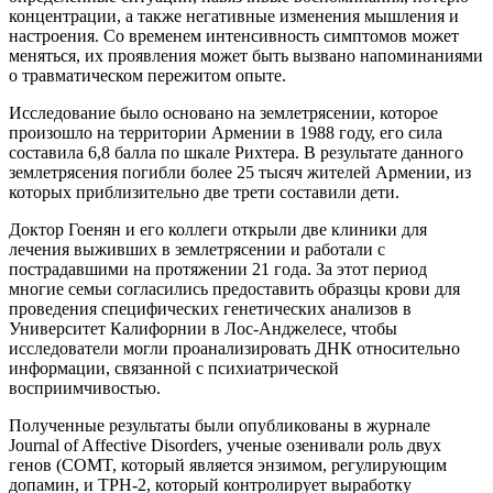
концентрации, а также негативные изменения мышления и
настроения. Со временем интенсивность симптомов может
меняться, их проявления может быть вызвано напоминаниями
о травматическом пережитом опыте.
Исследование было основано на землетрясении, которое
произошло на территории Армении в 1988 году, его сила
составила 6,8 балла по шкале Рихтера. В результате данного
землетрясения погибли более 25 тысяч жителей Армении, из
которых приблизительно две трети составили дети.
Доктор Гоенян и его коллеги открыли две клиники для
лечения выживших в землетрясении и работали с
пострадавшими на протяжении 21 года. За этот период
многие семьи согласились предоставить образцы крови для
проведения специфических генетических анализов в
Университет Калифорнии в Лос-Анджелесе, чтобы
исследователи могли проанализировать ДНК относительно
информации, связанной с психиатрической
восприимчивостью.
Полученные результаты были опубликованы в журнале
Journal of Affective Disorders, ученые озенивали роль двух
генов (COMT, который является энзимом, регулирующим
допамин, и TPH-2, который контролирует выработку