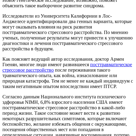
Новое генетическое исследование, возможно, поможет
объяснить такое выборочное развитие синдрома.
Исследователи из Университета Калифорнии в Лос-
Анджелесе идентифицировали два генных варианта, которые
могут оказывать влияния на риск развития
посттравматического стрессового расстройства. По мнению
ученых, полученные результаты могут привести к улучшению
диагностики и лечения посттравматического стрессового
расстройства в будущем.
Как поясняет ведущий автор исследования, доктор Армен
Гоенян, многие люди имеют развившееся
посттравматическое
стрессовое расстройство
после переживания такого
травматического опыта, как война, изнасилование или
природная катастрофа. Тем не менее не каждый индивидуум с
таким негативным опытом впоследствии имеет ПТСР.
Согласно данным Национального института психического
здфоровья NIMH, 6,8% взрослого населения США имеют
посттравматическое стрессовое расстройство в какой-либо
период жизни. Такое состояние может вести к развитию
некоторых разрушительных симптомов, которые включают
беспокойство, желание избежать общения с окружающими,
посещения общественных мест или попадания в
определенные ситуации, навязчивые воспоминания, потерю