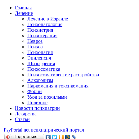
Главная
Лечение
Лечение в Израиле
Психопатология
Психиатрия
Психотерапия
Невроз
Психоз
Психопатия
Эпилепсия
Шизофрения
Психосоматика
Психосоматические расстройства
Алкоголизм
Наркомания и токсикомания
Фобии
Уход за пожилыми
Полезное
Новости психиатрии
Лекарства
Статьи
Psy
Portal.net
психиатрический портал
Поделиться…