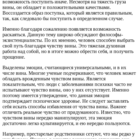
возможность поступить иначе. Несмотря на тяжесть груза
вины, он обладает и положительными качествами.
Воссоздается образ поступка, который является правильным,
так, как следовало бы поступить в определенном случае.
Именно благодаря сожалению появляется возможность
раскаяться. Данную тему широко обсуждают философы-
экзистенциалисты. По их мнению, человек способен выбрать
свой путь благодаря чувству вины. Это тяжелая духовная
работа над собой, но в итоге можно обрести себя, и получить
прощение.
Выделены эмоции, считающиеся универсальными, и в их
числе вина. Многие ученые подчеркивают, что человек может
обладать врожденным чувством вины. Является
показательным, что люди с заболеваниями психики часто не
испытывают чувство вины, оно у них отсутствует. Именно
поэтому имеется утверждение, что данная эмоция
подтверждает психическое здоровье. Не следует заставлять
себя искать способы избавления от чувства вины. Важнее
отличить реальное чувство от придуманного. Известно, что
чувством вины нередко манипулируют, эта эмоция
достаточно легко культивируется, и ею нередко пользуются.
Например, престарелые родственники сетуют, что мы редко у