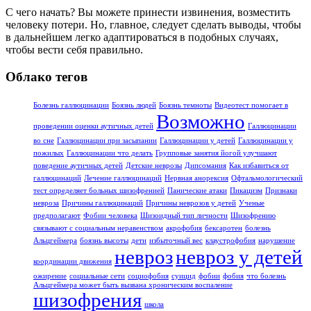
С чего начать? Вы можете принести извинения, возместить
человеку потери. Но, главное, следует сделать выводы, чтобы
в дальнейшем легко адаптироваться в подобных случаях,
чтобы вести себя правильно.
Облако тегов
Болезнь галлюцинации
Боязнь людей
Боязнь темноты
Видеотест помогает в
Возможно
проведении оценки аутичных детей
Галлюцинации
во сне
Галлюцинации при засыпании
Галлюцинации у детей
Галлюцинации у
пожилых
Галлюцинации что делать
Групповые занятия йогой улучшают
поведение аутичных детей
Детские неврозы
Дипсомания
Как избавиться от
галлюцинаций
Лечение галлюцинаций
Нервная анорексия
Офтальмологический
тест определяет больных шизофренией
Панические атаки
Пикацизм
Признаки
невроза
Причины галлюцинаций
Причины неврозов у детей
Ученые
предполагают
Фобии человека
Шизоидный тип личности
Шизофрению
связывают с социальным неравенством
акрофобия
бексаротен
болезнь
Альцгеймера
боязнь высоты
дети
избыточный вес
клаустрофобия
нарушение
невроз
невроз у детей
координации движения
ожирение
социальные сети
социофобия
суицид
фобии
фобия
что болезнь
Альцгеймера может быть вызвана хроническим воспаление
шизофрения
школа