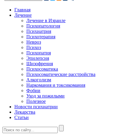
Главная
Лечение
Лечение в Израиле
Психопатология
Психиатрия
Психотерапия
Невроз
Психоз
Психопатия
Эпилепсия
Шизофрения
Психосоматика
Психосоматические расстройства
Алкоголизм
Наркомания и токсикомания
Фобии
Уход за пожилыми
Полезное
Новости психиатрии
Лекарства
Статьи