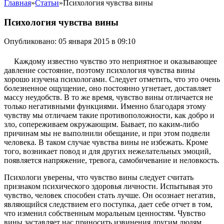
Главная
»
Статьи
»
Психология чувства вины
Психология чувства вины
Опубликовано: 05 января 2015 в 09:10
Каждому известно чувство это неприятное и оказывающее
давление состояние, поэтому психология чувства вины
хорошо изучена психологами. Следует отметить, что это очень
болезненное ощущение, оно постоянно угнетает, доставляет
массу неудобств. В то же время, чувство вины отличается не
только негативными функциями.
Именно благодаря этому
чувству мы отличаем такие противоположности, как добро и
зло, сопереживаем окружающим. Бывает, по каким-либо
причинам мы не выполнили обещание, и при этом подвели
человека. В таком случае чувства вины не избежать. Кроме
того, возникает повод и для других нежелательных эмоций,
появляется напряжение, тревога, самобичевание и неловкость.
Психологи уверены, что чувство вины следует считать
признаком психического здоровья личности. Испытывая это
чувство, человек способен стать лучше. Он осознает негатив,
являющийся следствием его поступка, дает себе отчет в том,
что изменил собственным моральным ценностям. Чувство
вины заставляет нас приносить извинения другим людям,