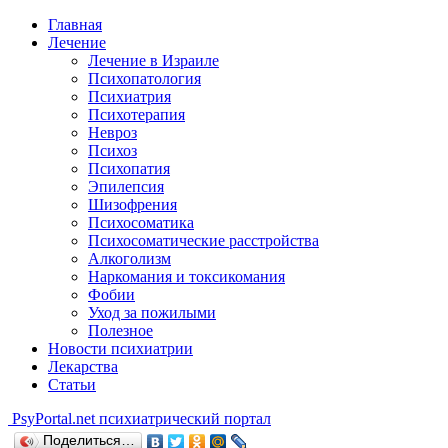
Главная
Лечение
Лечение в Израиле
Психопатология
Психиатрия
Психотерапия
Невроз
Психоз
Психопатия
Эпилепсия
Шизофрения
Психосоматика
Психосоматические расстройства
Алкоголизм
Наркомания и токсикомания
Фобии
Уход за пожилыми
Полезное
Новости психиатрии
Лекарства
Статьи
Psy
Portal.net
психиатрический портал
Поделиться…