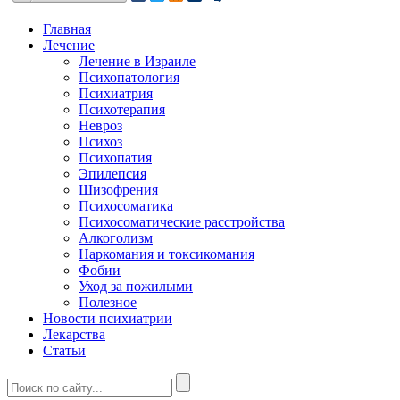
Главная
Лечение
Лечение в Израиле
Психопатология
Психиатрия
Психотерапия
Невроз
Психоз
Психопатия
Эпилепсия
Шизофрения
Психосоматика
Психосоматические расстройства
Алкоголизм
Наркомания и токсикомания
Фобии
Уход за пожилыми
Полезное
Новости психиатрии
Лекарства
Статьи