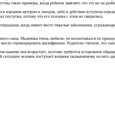
ны такие примеры, когда ребенок заявляет, что это не он разбил
ется хорошим актером и лжецом, либо в действие вступила опред
ал поступка, потому что его психика с этим не смирилась.
отрицания, когда имеют место тяжелые заболевания, угрожающие
ного сына. Мальчика очень любили, он воспитывался по принци
о могло спровоцировать шизофрению. Родители считали, что сын 
м нажиме она возрастает, поэтому требуется осторожное обраще
ой ситуации человек поступает вопреки оказываемому на него да