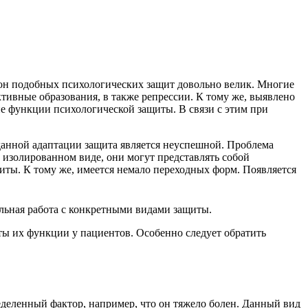
он подобных психологических защит довольно велик. Многие
ктивные образования, в также репрессии.
К тому же, выявлено
 функции психологической защиты. В связи с этим при
данной адаптации защита является неуспешной. Проблема
 изолированном виде, они могут представлять собой
иты. К тому же, имеется немало переходных форм. Появляется
ельная работа с конкретными видами защиты.
ты их функции у пациентов. Особенно следует обратить
ределенный фактор, например, что он тяжело болен. Данный вид