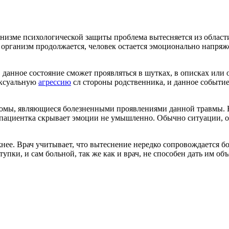
изме психологической защиты проблема вытесняется из области 
организм продолжается, человек остается эмоционально напряже
, данное состояние сможет проявляться в шутках, в описках или
ексуальную
агрессию
сл стороны родственника, и данное событие
томы, являющиеся болезненными проявлениями данной травмы. 
ае, пациентка скрывает эмоции не умышленно. Обычно ситуации,
жнее. Врач учитывает, что вытеснение нередко сопровождается
ки, и сам больной, так же как и врач, не способен дать им объ