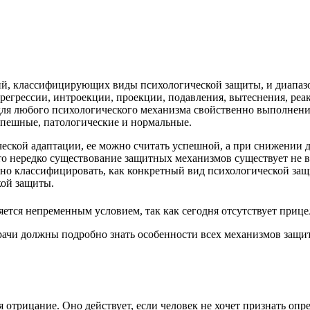
ий, классифицирующих виды психологической защиты, и диапаз
регрессии, интроекции, проекции, подавления, вытеснения, реа
ля любого психологического механизма свойственно выполнение
спешные, патологические и нормальные.
еской адаптации, ее можно считать успешной, а при снижении 
то нередко существование защитных механизмов существует не в
жно классифицировать, как конкретный вид психологической защ
кой защиты.
ется непременным условием, так как сегодня отсутствует приц
рачи должны подробно знать особенности всех механизмов защи
 отрицание. Оно действует, если человек не хочет признать оп