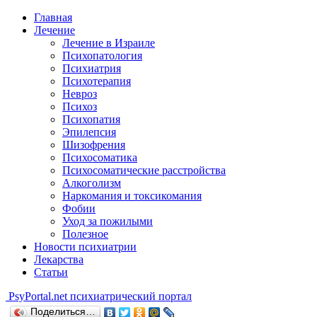
Главная
Лечение
Лечение в Израиле
Психопатология
Психиатрия
Психотерапия
Невроз
Психоз
Психопатия
Эпилепсия
Шизофрения
Психосоматика
Психосоматические расстройства
Алкоголизм
Наркомания и токсикомания
Фобии
Уход за пожилыми
Полезное
Новости психиатрии
Лекарства
Статьи
Psy
Portal.net
психиатрический портал
Поделиться…