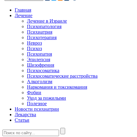
Главная
Лечение
Лечение в Израиле
Психопатология
Психиатрия
Психотерапия
Невроз
Психоз
Психопатия
Эпилепсия
Шизофрения
Психосоматика
Психосоматические расстройства
Алкоголизм
Наркомания и токсикомания
Фобии
Уход за пожилыми
Полезное
Новости психиатрии
Лекарства
Статьи