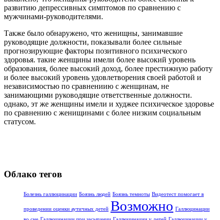
развитию депрессивных симптомов по сравнению с
мужчинами-руководителями.
Также было обнаружено, что женищны, занимавшие
руководящие должности, показывали более сильные
прогнозирующие факторы позитивного психического
здоровья. такие женщины имели более высокий уровень
образования, более высокий доход, более престижную работу
и более высокий уровень удовлетворения своей работой и
независимостью по сравнениию с женщинам, не
занимающими руководящие ответственные должности.
однако, эт же женщины имели и худжее психическое здоровье
по сравнению с женищинами с более низким социальным
статусом.
Облако тегов
Болезнь галлюцинации
Боязнь людей
Боязнь темноты
Видеотест помогает в
Возможно
проведении оценки аутичных детей
Галлюцинации
во сне
Галлюцинации при засыпании
Галлюцинации у детей
Галлюцинации у