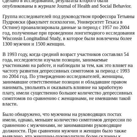
сделано в исследовании, результаты кторого были
опубликованы в журнале Journal of Health and Social Behavior.
Группа исследователей под руководством профессора Тетьяны
Пудровски (факультет психологии, Университет Техаса в
Остине) проанализировала данные за период с 1957 по 2004
год, полученные при проведении лонгитюдного исследования
Wisconsin Longitudinal Study, в которое были вовлечены более
1300 мужчин и 1500 женщин.
В 1993 году, когда средний возраст участников составлял 54
года, исследовтели изучали позиции, занимаемые
участниками на работе, и наблюдали за тем, как это влияет на
частоту развития депрессивных симптомов за период с 1993
по 2004 год. По утверждению исследователей, женищны,
занимавшие ответственные позиции и обладавшие правом
нанимать, увольнять и оказывать влияние на заработную
плату, имели существенно большее количество депрессивных
симптомов по сравнению с женщинами, не имевшими такой
власти.
Было обнаружено, что мужчины на руководящих постах
имели, однако, меньшее количество симптомов депрессии по
сравнению с мужчинами, не занимавшими руководящие
должности. При сравнении мужчин и женщин было также
выявлено, что женщины-руководители более склонны к