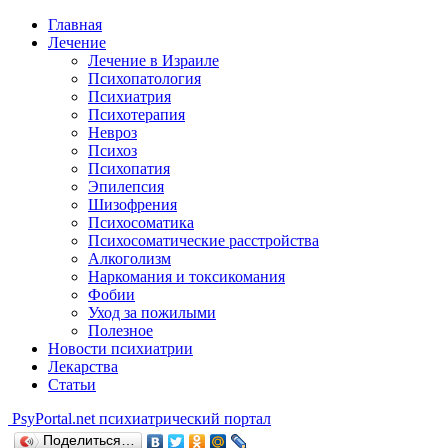
Главная
Лечение
Лечение в Израиле
Психопатология
Психиатрия
Психотерапия
Невроз
Психоз
Психопатия
Эпилепсия
Шизофрения
Психосоматика
Психосоматические расстройства
Алкоголизм
Наркомания и токсикомания
Фобии
Уход за пожилыми
Полезное
Новости психиатрии
Лекарства
Статьи
Psy
Portal.net
психиатрический портал
Поделиться…