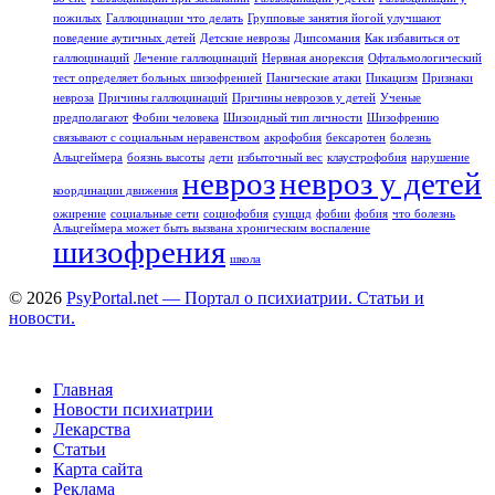
пожилых
Галлюцинации что делать
Групповые занятия йогой улучшают
поведение аутичных детей
Детские неврозы
Дипсомания
Как избавиться от
галлюцинаций
Лечение галлюцинаций
Нервная анорексия
Офтальмологический
тест определяет больных шизофренией
Панические атаки
Пикацизм
Признаки
невроза
Причины галлюцинаций
Причины неврозов у детей
Ученые
предполагают
Фобии человека
Шизоидный тип личности
Шизофрению
связывают с социальным неравенством
акрофобия
бексаротен
болезнь
Альцгеймера
боязнь высоты
дети
избыточный вес
клаустрофобия
нарушение
невроз
невроз у детей
координации движения
ожирение
социальные сети
социофобия
суицид
фобии
фобия
что болезнь
Альцгеймера может быть вызвана хроническим воспаление
шизофрения
школа
© 2026
PsyPortal.net — Портал о психиатрии. Статьи и
новости.
Главная
Новости психиатрии
Лекарства
Статьи
Карта сайта
Реклама