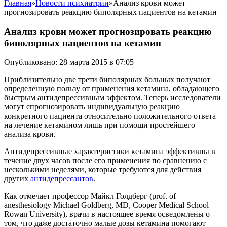
Главная
»
Новости психиатрии
»
Анализ крови может
прогнозировать реакцию биполярных пациентов на кетамин
Анализ крови может прогнозировать реакцию
биполярных пациентов на кетамин
Опубликовано: 28 марта 2015 в 07:05
Приблизительно две трети биполярных больных получают
определенную пользу от применения кетамина, обладающего
быстрым антидепрессивным эффектом. Теперь исследователи
могут спрогнозировать индивидуальную реакцию
конкретного пациента относительно положительного ответа
на лечение кетамином лишь при помощи простейшего
анализа крови.
Антидепрессивные характеристики кетамина эффективны в
течение двух часов после его применения по сравнению с
несколькими неделями, которые требуются для действия
других
антидепрессантов
.
Как отмечает профессор Майкл Голдберг (prof. of
anesthesiology Michael Goldberg, MD, Cooper Medical School
Rowan University), врачи в настоящее время осведомлены о
том, что даже достаточно малые дозы кетамина помогают