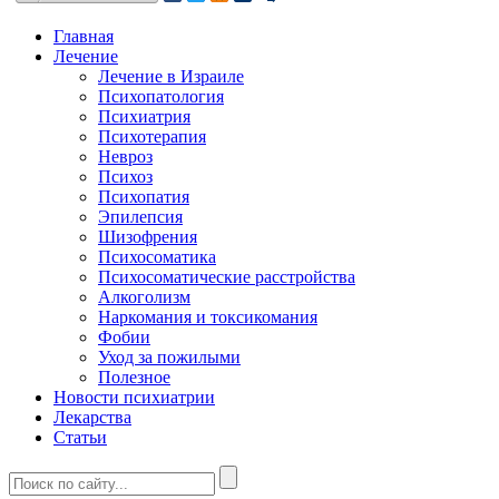
Главная
Лечение
Лечение в Израиле
Психопатология
Психиатрия
Психотерапия
Невроз
Психоз
Психопатия
Эпилепсия
Шизофрения
Психосоматика
Психосоматические расстройства
Алкоголизм
Наркомания и токсикомания
Фобии
Уход за пожилыми
Полезное
Новости психиатрии
Лекарства
Статьи