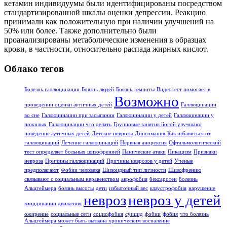
кетамин индивидуумы были идентифицированы посредством
стандартизированной шкалы оценки депрессии. Реакцию
принимали как положительную при наличии улучшений на
50% или более. Также дополнительно были
проанализированы метаболические изменения в образцах
крови, в частности, относительно распада жирных кислот.
Облако тегов
Болезнь галлюцинации
Боязнь людей
Боязнь темноты
Видеотест помогает в
Возможно
проведении оценки аутичных детей
Галлюцинации
во сне
Галлюцинации при засыпании
Галлюцинации у детей
Галлюцинации у
пожилых
Галлюцинации что делать
Групповые занятия йогой улучшают
поведение аутичных детей
Детские неврозы
Дипсомания
Как избавиться от
галлюцинаций
Лечение галлюцинаций
Нервная анорексия
Офтальмологический
тест определяет больных шизофренией
Панические атаки
Пикацизм
Признаки
невроза
Причины галлюцинаций
Причины неврозов у детей
Ученые
предполагают
Фобии человека
Шизоидный тип личности
Шизофрению
связывают с социальным неравенством
акрофобия
бексаротен
болезнь
Альцгеймера
боязнь высоты
дети
избыточный вес
клаустрофобия
нарушение
невроз
невроз у детей
координации движения
ожирение
социальные сети
социофобия
суицид
фобии
фобия
что болезнь
Альцгеймера может быть вызвана хроническим воспаление