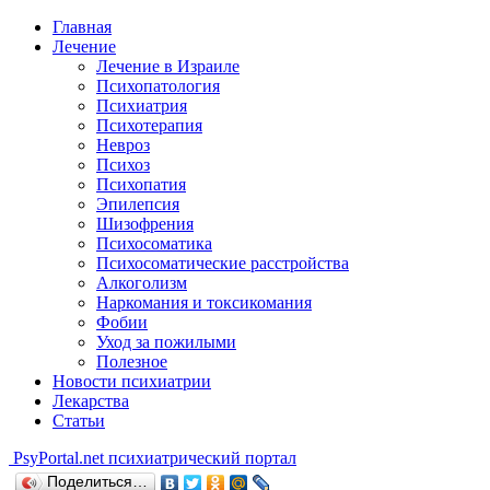
Главная
Лечение
Лечение в Израиле
Психопатология
Психиатрия
Психотерапия
Невроз
Психоз
Психопатия
Эпилепсия
Шизофрения
Психосоматика
Психосоматические расстройства
Алкоголизм
Наркомания и токсикомания
Фобии
Уход за пожилыми
Полезное
Новости психиатрии
Лекарства
Статьи
Psy
Portal.net
психиатрический портал
Поделиться…