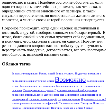
одиночество в семье. Подобное состояние обостряется, если
один из пары не может себя воспринимать, как человека, в
определенной степени зависимого от партнера. В такой
ситуации первостепенными являются лишь желания личного
характера, а мнение своей «второй половины» игнорируется.
Подобное происходит, когда один человек настойчивый и
властный, а другой, наоборот, слишком слабохарактерный. В
итоге, более слабый член семьи чувствует себя подавленным,
и понимает, что даже живя в семье, он одинок. Поэтому для
решения данного вопроса важно, чтобы супруги научились
перестраивать поведение, договариваться, все это необходимо
для общности, имеющей название семья.
Облако тегов
Болезнь галлюцинации
Боязнь людей
Боязнь темноты
Видеотест помогает в
Возможно
проведении оценки аутичных детей
Галлюцинации
во сне
Галлюцинации при засыпании
Галлюцинации у детей
Галлюцинации у
пожилых
Галлюцинации что делать
Групповые занятия йогой улучшают
поведение аутичных детей
Детские неврозы
Дипсомания
Как избавиться от
галлюцинаций
Лечение галлюцинаций
Нервная анорексия
Офтальмологический
тест определяет больных шизофренией
Панические атаки
Пикацизм
Признаки
невроза
Причины галлюцинаций
Причины неврозов у детей
Ученые