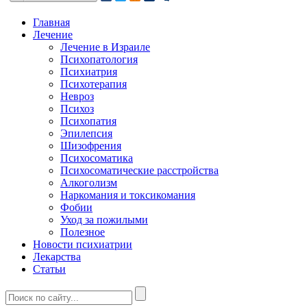
Главная
Лечение
Лечение в Израиле
Психопатология
Психиатрия
Психотерапия
Невроз
Психоз
Психопатия
Эпилепсия
Шизофрения
Психосоматика
Психосоматические расстройства
Алкоголизм
Наркомания и токсикомания
Фобии
Уход за пожилыми
Полезное
Новости психиатрии
Лекарства
Статьи