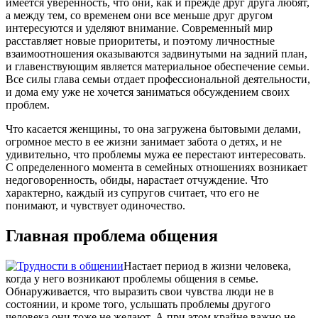
имеется уверенность, что они, как и прежде друг друга любят,
а между тем, со временем они все меньше друг другом
интересуются и уделяют внимание. Современный мир
расставляет новые приоритеты, и поэтому личностные
взаимоотношения оказываются задвинутыми на задний план,
и главенствующим является материальное обеспечение семьи.
Все силы глава семьи отдает профессиональной деятельности,
и дома ему уже не хочется заниматься обсуждением своих
проблем.
Что касается женщины, то она загружена бытовыми делами,
огромное место в ее жизни занимает забота о детях, и не
удивительно, что проблемы мужа ее перестают интересовать.
С определенного момента в семейных отношениях возникает
недоговоренность, обиды, нарастает отчуждение. Что
характерно, каждый из супругов считает, что его не
понимают, и чувствует одиночество.
Главная проблема общения
Настает период в жизни человека,
когда у него возникают проблемы общения в семье.
Обнаруживается, что выразить свои чувства люди не в
состоянии, и кроме того, услышать проблемы другого
человека они тоже не желают. А при этом крайне важно не