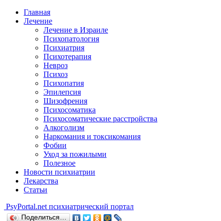
Главная
Лечение
Лечение в Израиле
Психопатология
Психиатрия
Психотерапия
Невроз
Психоз
Психопатия
Эпилепсия
Шизофрения
Психосоматика
Психосоматические расстройства
Алкоголизм
Наркомания и токсикомания
Фобии
Уход за пожилыми
Полезное
Новости психиатрии
Лекарства
Статьи
Psy
Portal.net
психиатрический портал
Поделиться…