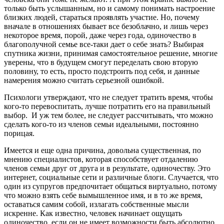
только быть услышанным, но и самому понимать настроение
близких людей, стараться проявлять участие. Но, почему
вначале в отношениях бывает все безоблачно, и лишь через
некоторое время, порой, даже через года, одиночество в
благополучной семье все-таки дает о себе знать? Выбирая
спутника жизни, принимая самостоятельное решение, многие
уверены, что в будущем смогут переделать свою вторую
половину, то есть, просто подстроить под себя, и данные
намерения можно считать серьезной ошибкой.
Психологи утверждают, что не следует тратить время, чтобы
кого-то перевоспитать, лучше потратить его на правильный
выбор. И уж тем более, не следует рассчитывать, что можно
сделать кого-то из членов семьи идеальными, постоянно
порицая.
Имеется и еще одна причина, довольна существенная, по
мнению специалистов, которая способствует отдалению
членов семьи друг от друга и в результате, одиночеству. Это
интернет, социальные сети и различные блоги. Случается, что
один из супругов предпочитает общаться виртуально, потому
что можно взять себе вымышленное имя, и в то же время,
оставаться самим собой, излагать собственные мысли
искренне. Как известно, человек начинает ощущать
одиночество, если он не имеет возможности быть абсолютно