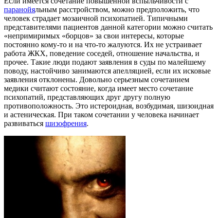
Если имеется сочетание повышенной вспыльчивости с
паранойя
льным расстройством, можно предположить, что
человек страдает мозаичной психопатией. Типичными
представителями пациентов данной категории можно считать
«непримиримых «борцов» за свои интересы, которые
постоянно кому-то и на что-то жалуются. Их не устраивает
работа ЖКХ, поведение соседей, отношение начальства, и
прочее. Такие люди подают заявления в суды по малейшему
поводу, настойчиво занимаются апелляцией, если их исковые
заявления отклонены. Довольно серьезным сочетанием
медики считают состояние, когда имеет место сочетание
психопатий, представляющих друг другу полную
противоположность. Это истероидная, возбудимая, шизоидная
и астеническая. При таком сочетании у человека начинает
развиваться
шизофрения
.