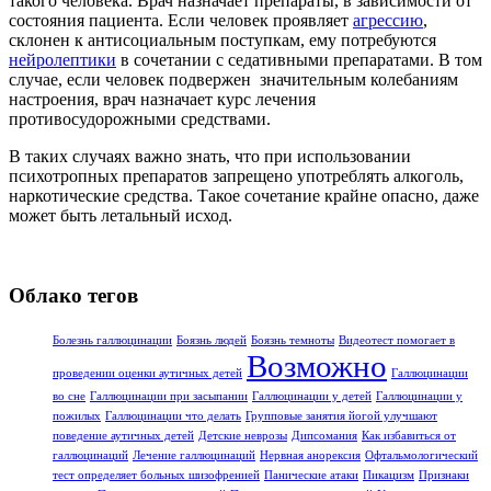
такого человека. Врач назначает препараты, в зависимости от
состояния пациента. Если человек проявляет
агрессию
,
склонен к антисоциальным поступкам, ему потребуются
нейролептики
в сочетании с седативными препаратами. В том
случае, если человек подвержен значительным колебаниям
настроения, врач назначает курс лечения
противосудорожными средствами.
В таких случаях важно знать, что при использовании
психотропных препаратов запрещено употреблять алкоголь,
наркотические средства. Такое сочетание крайне опасно, даже
может быть летальный исход.
Облако тегов
Болезнь галлюцинации
Боязнь людей
Боязнь темноты
Видеотест помогает в
Возможно
проведении оценки аутичных детей
Галлюцинации
во сне
Галлюцинации при засыпании
Галлюцинации у детей
Галлюцинации у
пожилых
Галлюцинации что делать
Групповые занятия йогой улучшают
поведение аутичных детей
Детские неврозы
Дипсомания
Как избавиться от
галлюцинаций
Лечение галлюцинаций
Нервная анорексия
Офтальмологический
тест определяет больных шизофренией
Панические атаки
Пикацизм
Признаки