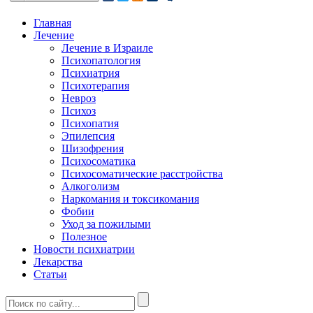
Главная
Лечение
Лечение в Израиле
Психопатология
Психиатрия
Психотерапия
Невроз
Психоз
Психопатия
Эпилепсия
Шизофрения
Психосоматика
Психосоматические расстройства
Алкоголизм
Наркомания и токсикомания
Фобии
Уход за пожилыми
Полезное
Новости психиатрии
Лекарства
Статьи