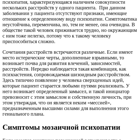
психопатия, характеризующаяся наличием совокупности
нескольких расстройств у одного пациента. При данном
заболевании у пациента отсутствуют признаки, имеющие
отношение к определенному виду психопатии. Симптоматика
неустойчива, переменчива, но, тем не менее, она очевидна. В
обществе такой человек приживается трудно, но окружающим
с ним тоже нелегко, потому что к такому человеку
приспособиться сложно.
Сочетания расстройств встречаются различные. Если имеют
место истерические черты, дополненные взрывными, то
возникает почва для развития влечений, зависимостей,
расстройств. Нередко наблюдается такая комбинация, как
психоастения, сопровождаемая шизоидным расстройством.
Здесь типично появление у человека сверхценных идей,
которые пациент старается любыми путями реализовать. У
него возникает определенный замысел, и такой инициатор
превозносит с этим замыслом и собственную личность, при
этом утверждая, что он является неким «мессией»,
предназначенным высшими силами для выполнения этого
гениального плана.
Симптомы мозаичной психопатии