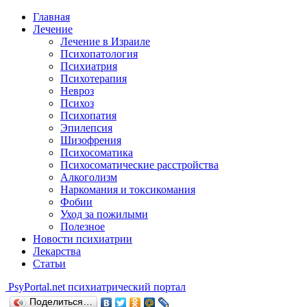
Главная
Лечение
Лечение в Израиле
Психопатология
Психиатрия
Психотерапия
Невроз
Психоз
Психопатия
Эпилепсия
Шизофрения
Психосоматика
Психосоматические расстройства
Алкоголизм
Наркомания и токсикомания
Фобии
Уход за пожилыми
Полезное
Новости психиатрии
Лекарства
Статьи
Psy
Portal.net
психиатрический портал
Поделиться…