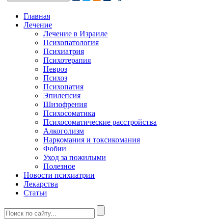
Главная
Лечение
Лечение в Израиле
Психопатология
Психиатрия
Психотерапия
Невроз
Психоз
Психопатия
Эпилепсия
Шизофрения
Психосоматика
Психосоматические расстройства
Алкоголизм
Наркомания и токсикомания
Фобии
Уход за пожилыми
Полезное
Новости психиатрии
Лекарства
Статьи