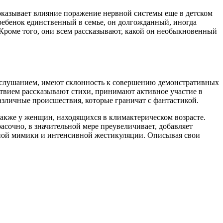
казывает влияние поражение нервной системы еще в детском
 ребенок единственный в семье, он долгожданный, иногда
. Кроме того, они всем рассказывают, какой он необыкновенный
послушанием, имеют склонность к совершению демонстративных
ьствием рассказывают стихи, принимают активное участие в
зличные происшествия, которые граничат с фантастикой.
 также у женщин, находящихся в климактерическом возрасте.
сочно, в значительной мере преувеличивает, добавляет
льной мимики и интенсивной жестикуляции. Описывая свои