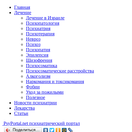
Главная
Лечение
Лечение в Израиле
Психопатология
Психиатрия
Психотерапия
Невроз
Психоз
Психопатия
Эпилепсия
Шизофрения
Психосоматика
Психосоматические расстройства
Алкоголизм
Наркомания и токсикомания
Фобии
Уход за пожилыми
Полезное
Новости психиатрии
Лекарства
Статьи
Psy
Portal.net
психиатрический портал
Поделиться…