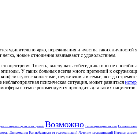
ся удивительно ярко, переживания и чувства таких личностей 
 легко, новые отношения завязывают с удовольствием.
н эгоцентризм. То есть, выслушать собеседника они не способн
е эпизоды. У таких больных всегда много претензий к окружающ
о конфликтуют с коллегами, неуживчивы в семье, всегда стремя
е неблагоприятная психическая ситуация, может развиться
истер
тмосферы в семье рекомендуется проводить для таких пациенто
Возможно
дении оценки аутичных детей
Галлюцинации во сне
Галлюцинаци
врозы
Дипсомания
Как избавиться от галлюцинаций
Лечение галлюцинаций
Нервная аноре