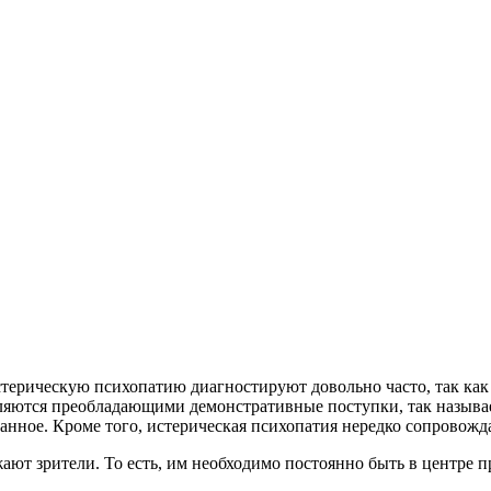
терическую психопатию диагностируют довольно часто, так как 
вляются преобладающими демонстративные поступки, так называе
гранное. Кроме того, истерическая психопатия нередко сопровож
ют зрители. То есть, им необходимо постоянно быть в центре п