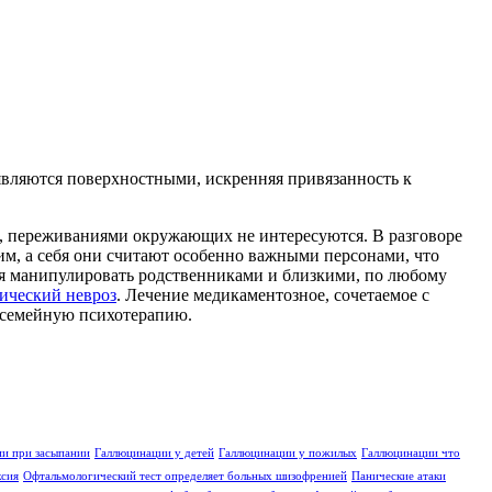
являются поверхностными, искренняя привязанность к
ы, переживаниями окружающих не интересуются. В разговоре
им, а себя они считают особенно важными персонами, что
тся манипулировать родственниками и близкими, по любому
ический невроз
. Лечение медикаментозное, сочетаемое с
в семейную психотерапию.
и при засыпании
Галлюцинации у детей
Галлюцинации у пожилых
Галлюцинации что
ксия
Офтальмологический тест определяет больных шизофренией
Панические атаки