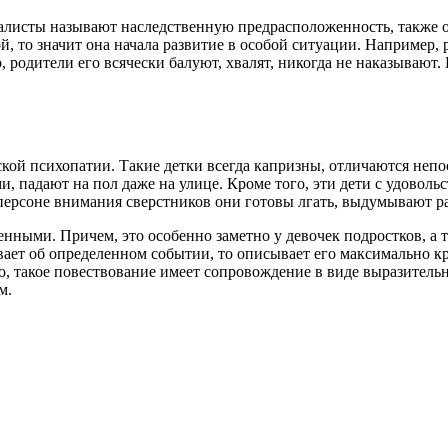
листы называют наследственную предрасположенность, также о
й, то значит она начала развитие в особой ситуации. Например,
, родители его всячески балуют, хвалят, никогда не наказывают
ской психопатии. Такие детки всегда капризны, отличаются не
и, падают на пол даже на улице. Кроме того, эти дети с удовол
ерсоне внимания сверстников они готовы лгать, выдумывают ра
женными. Причем, это особенно заметно у девочек подростков, а
ет об определенном событии, то описывает его максимально кра
го, такое повествование имеет сопровождение в виде выразите
м.