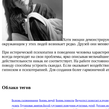
Хотя эмоции демонстрируют
окружающим у этих людей возникает редко. Друзей они меняют
При истерической психопатии в поведении человека характере
всегда переходят на свои проблемы, ярко описывая мельчайши
действительности никак не соответствует. На работе постоянн
поводу способны устроить скандал. Если оказывает воздействи
гипнозом и психотерапией. Для создания более гармоничной а
Облако тегов
Болезнь галлюцинации
Боязнь людей
Боязнь темноты
Видеотест помогает в прове
делать
Групповые занятия йогой улучшают поведение аутичных детей
Детские не