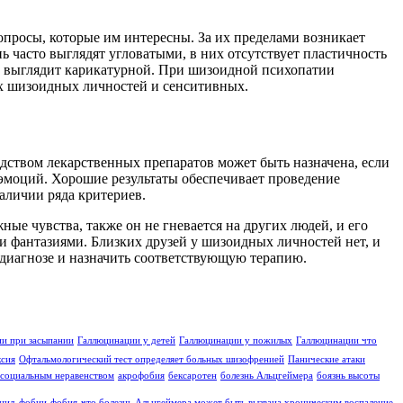
опросы, которые им интересны. За их пределами возникает
ь часто выглядят угловатыми, в них отсутствует пластичность
ка выглядит карикатурной. При шизоидной психопатии
ых шизоидных личностей и сенситивных.
дством лекарственных препаратов может быть назначена, если
 эмоций. Хорошие результаты обеспечивает проведение
аличии ряда критериев.
ные чувства, также он не гневается на других людей, и его
ми фантазиями. Близких друзей у шизоидных личностей нет, и
о диагнозе и назначить соответствующую терапию.
и при засыпании
Галлюцинации у детей
Галлюцинации у пожилых
Галлюцинации что
ксия
Офтальмологический тест определяет больных шизофренией
Панические атаки
социальным неравенством
акрофобия
бексаротен
болезнь Альцгеймера
боязнь высоты
цид
фобии
фобия
что болезнь Альцгеймера может быть вызвана хроническим воспаление