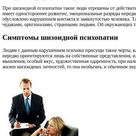
При шизоидной психопатии такие люди отрешены от действител
имеет одностороннее развитие, эмоциональные разряды нередк
обусловлено нарушением контакта и замкнутостью человека. 
чудаками, оригиналами, странными людьми. Об окружающих так
Симптомы шизоидной психопатии
Людям с данным нарушением психики присущи такие черты, как
нередко ориентируются лишь на собственные представления, ил
мышления, особый вкус, художественная одаренность, при на
жизни шизоидных личностей, то она необычна, и обычным люд