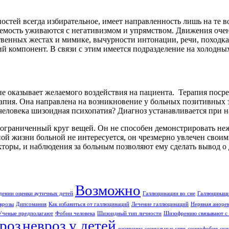
тей всегда избирательное, имеет направленность лишь на те в
аемость уживаются с негативизмом и упрямством. Движения очен
ственных жестах и мимике, вычурности интонации, речи, поход
й компонент. В связи с этим имеется подразделение на холодн
е оказывает желаемого воздействия на пациента. Терапия посре
рапия. Она направлена на возникновение у больных позитивных
человека шизоидная психопатия? Диагноз устанавливается при н
ь ограниченный круг вещей. Он не способен демонстрировать неж
ной жизни больной не интересуется, он чрезмерно увлечен свои
факторы, и наблюдения за больным позволяют ему сделать вывод 
Возможно
дении оценки аутичных детей
Галлюцинации во сне
Галлюцинаци
врозы
Дипсомания
Как избавиться от галлюцинаций
Лечение галлюцинаций
Нервная аноре
Ученые предполагают
Фобии человека
Шизоидный тип личности
Шизофрению связывают с 
роз
невроз у детей
ожирение
социальные сети
социофобия
суи