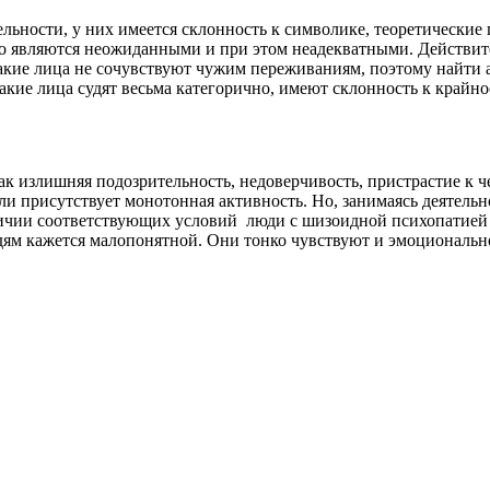
ьности, у них имеется склонность к символике, теоретические
о являются неожиданными и при этом неадекватными. Действите
Такие лица не сочувствуют чужим переживаниям, поэтому найт
ие лица судят весьма категорично, имеют склонность к крайно
 излишняя подозрительность, недоверчивость, пристрастие к че
и присутствует монотонная активность. Но, занимаясь деятельн
личии соответствующих условий люди с шизоидной психопатией 
ям кажется малопонятной. Они тонко чувствуют и эмоциональн