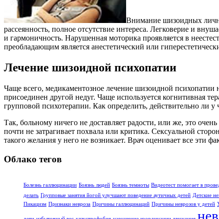
Внимание шизоидных личнос
рассеянность, полное отсутствие интереса. Легковерие и внуш
и гармоничность. Нарушенная моторика проявляется в неесте
преобладающим является анестетический или гиперестетически
Лечение шизоидной психопатии
Чаще всего, медикаментозное лечение шизоидной психопатии н
присоединен другой недуг. Чаще используется когнитивная те
групповой психотерапии. Как определить, действительно ли у 
Так, больному ничего не доставляет радости, или же, это очен
почти не затрагивает похвала или критика. Сексуальной сторо
такого желания у него не возникает. Врач оценивает все эти 
Облако тегов
Болезнь галлюцинации
Боязнь людей
Боязнь темноты
Видеотест помогает в прове
делать
Групповые занятия йогой улучшают поведение аутичных детей
Детские не
Пикацизм
Признаки невроза
Причины галлюцинаций
Причины неврозов у детей
нев
дети
избыточный вес
клаустрофобия
нарушение координации движения