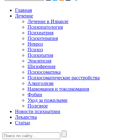
Главная
Лечение
Лечение в Израиле
Психопатология
Психиатрия
Психотерапия
Невроз
Психоз
Психопатия
Эпилепсия
Шизофрения
Психосоматика
Психосоматические расстройства
Алкоголизм
Наркомания и токсикомания
Фобии
Уход за пожилыми
Полезное
Новости психиатрии
Лекарства
Статьи