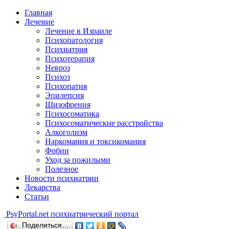
Главная
Лечение
Лечение в Израиле
Психопатология
Психиатрия
Психотерапия
Невроз
Психоз
Психопатия
Эпилепсия
Шизофрения
Психосоматика
Психосоматические расстройства
Алкоголизм
Наркомания и токсикомания
Фобии
Уход за пожилыми
Полезное
Новости психиатрии
Лекарства
Статьи
Psy
Portal.net
психиатрический портал
Поделиться…