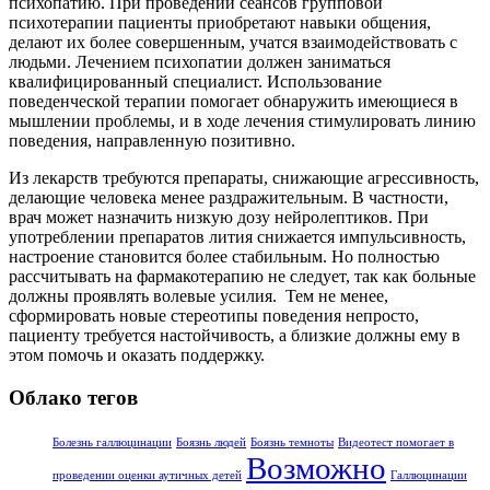
психопатию. При проведении сеансов групповой
психотерапии пациенты приобретают навыки общения,
делают их более совершенным, учатся взаимодействовать с
людьми. Лечением психопатии должен заниматься
квалифицированный специалист. Использование
поведенческой терапии помогает обнаружить имеющиеся в
мышлении проблемы, и в ходе лечения стимулировать линию
поведения, направленную позитивно.
Из лекарств требуются препараты, снижающие агрессивность,
делающие человека менее раздражительным. В частности,
врач может назначить низкую дозу нейролептиков. При
употреблении препаратов лития снижается импульсивность,
настроение становится более стабильным. Но полностью
рассчитывать на фармакотерапию не следует, так как больные
должны проявлять волевые усилия. Тем не менее,
сформировать новые стереотипы поведения непросто,
пациенту требуется настойчивость, а близкие должны ему в
этом помочь и оказать поддержку.
Облако тегов
Болезнь галлюцинации
Боязнь людей
Боязнь темноты
Видеотест помогает в
Возможно
проведении оценки аутичных детей
Галлюцинации