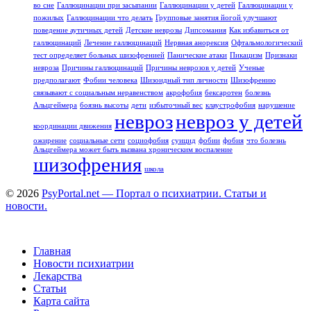
во сне
Галлюцинации при засыпании
Галлюцинации у детей
Галлюцинации у
пожилых
Галлюцинации что делать
Групповые занятия йогой улучшают
поведение аутичных детей
Детские неврозы
Дипсомания
Как избавиться от
галлюцинаций
Лечение галлюцинаций
Нервная анорексия
Офтальмологический
тест определяет больных шизофренией
Панические атаки
Пикацизм
Признаки
невроза
Причины галлюцинаций
Причины неврозов у детей
Ученые
предполагают
Фобии человека
Шизоидный тип личности
Шизофрению
связывают с социальным неравенством
акрофобия
бексаротен
болезнь
Альцгеймера
боязнь высоты
дети
избыточный вес
клаустрофобия
нарушение
невроз
невроз у детей
координации движения
ожирение
социальные сети
социофобия
суицид
фобии
фобия
что болезнь
Альцгеймера может быть вызвана хроническим воспаление
шизофрения
школа
© 2026
PsyPortal.net — Портал о психиатрии. Статьи и
новости.
Главная
Новости психиатрии
Лекарства
Статьи
Карта сайта