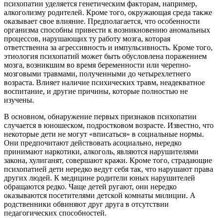
психопатии уделяется генетическим факторам, например,
алкоголизму родителей. Кроме того, окружающая среда также
оказывает свое влияние. Предполагается, что особенности
организма способны привести к возникновению аномальных
процессов, нарушающих ту работу мозга, которая
ответственна за агрессивность и импульсивность. Кроме того,
этиология психопатий может быть обусловлена поражением
мозга, возникшим во время беременности или черепно-
мозговыми травмами, полученными до четырехлетнего
возраста. Влияет наличие психических травм, неадекватное
воспитание, и другие причины, которые полностью не
изучены.
В основном, обнаружение первых признаков психопатии
случается в юношеском, подростковом возрасте. Известно, что
некоторые дети не могут «вписаться» в социальные нормы.
Они предпочитают действовать асоциально, нередко
принимают наркотики, алкоголь, являются нарушителями
закона, хулиганят, совершают кражи. Кроме того, страдающие
психопатией дети нередко ведут себя так, что нарушают права
других людей. К медицине родители юных нарушителей
обращаются редко. Чаще детей ругают, они нередко
оказываются посетителями детской комнаты милиции. А
родственники обвиняют друг друга в отсутствии
педагогических способностей.