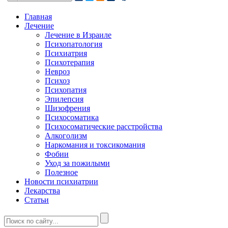
Главная
Лечение
Лечение в Израиле
Психопатология
Психиатрия
Психотерапия
Невроз
Психоз
Психопатия
Эпилепсия
Шизофрения
Психосоматика
Психосоматические расстройства
Алкоголизм
Наркомания и токсикомания
Фобии
Уход за пожилыми
Полезное
Новости психиатрии
Лекарства
Статьи