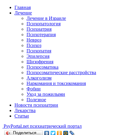
Главная
Лечение
Лечение в Израиле
Психопатология
Психиатрия
Психотерапия
Невроз
Психоз
Психопатия
Эпилепсия
Шизофрения
Психосоматика
Психосоматические расстройства
Алкоголизм
Наркомания и токсикомания
Фобии
Уход за пожилыми
Полезное
Новости психиатрии
Лекарства
Статьи
Psy
Portal.net
психиатрический портал
Поделиться…