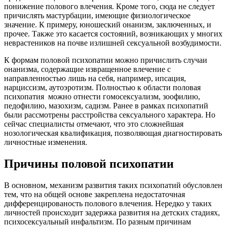
понижение полового влечения. Кроме того, сюда не следует
причислять мастурбации, имеющие физиологическое
значение. К примеру, юношеский онанизм, заключенных, и
прочее. Также это касается состояний, возникающих у многих
неврастеников на почве излишней сексуальной возбудимости.
К формам половой психопатии можно причислить случаи
онанизма, содержащие извращенное влечение с
направленностью лишь на себя, например, ипсация,
нарциссизм, аутоэротизм. Полностью к области половая
психопатия можно отнести гомосексуализм, зоофилию,
педофилию, мазохизм, садизм. Ранее в рамках психопатий
были рассмотрены расстройства сексуального характера. Но
сейчас специалисты отмечают, что это сложнейшая
нозологическая квалификация, позволяющая диагностировать
личностные изменения.
Причины половой психопатии
В основном, механизм развития таких психопатий обусловлен
тем, что на общей основе закреплена недостаточная
дифференцированость полового влечения. Нередко у таких
личностей происходит задержка развития на детских стадиях,
психосексуальный инфальтизм. По разным причинам