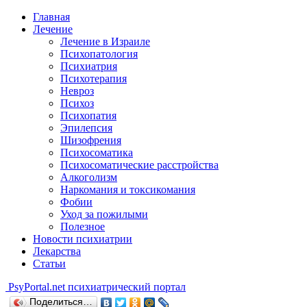
Главная
Лечение
Лечение в Израиле
Психопатология
Психиатрия
Психотерапия
Невроз
Психоз
Психопатия
Эпилепсия
Шизофрения
Психосоматика
Психосоматические расстройства
Алкоголизм
Наркомания и токсикомания
Фобии
Уход за пожилыми
Полезное
Новости психиатрии
Лекарства
Статьи
Psy
Portal.net
психиатрический портал
Поделиться…