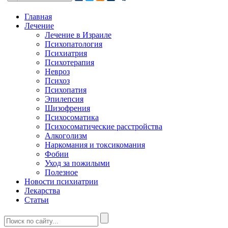
Главная
Лечение
Лечение в Израиле
Психопатология
Психиатрия
Психотерапия
Невроз
Психоз
Психопатия
Эпилепсия
Шизофрения
Психосоматика
Психосоматические расстройства
Алкоголизм
Наркомания и токсикомания
Фобии
Уход за пожилыми
Полезное
Новости психиатрии
Лекарства
Статьи