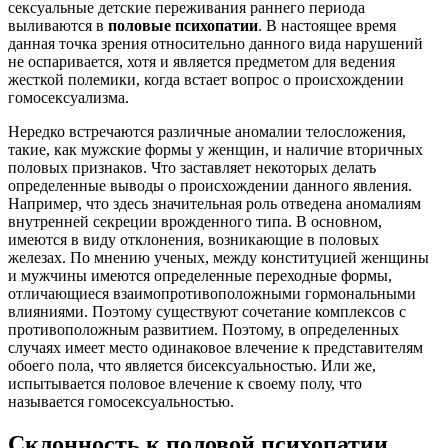
сексуальные детские переживания раннего периода
выливаются в
половые психопатии
. В настоящее время
данная точка зрения относительно данного вида нарушений
не оспаривается, хотя и является предметом для ведения
жесткой полемики, когда встает вопрос о происхождении
гомосексуализма.
Нередко встречаются различные аномалии телосложения,
такие, как мужские формы у женщин, и наличие вторичных
половых признаков. Что заставляет некоторых делать
определенные выводы о происхождении данного явления.
Например, что здесь значительная роль отведена аномалиям
внутренней секреции врожденного типа. В основном,
имеются в виду отклонения, возникающие в половых
железах. По мнению ученых, между конституцией женщины
и мужчины имеются определенные переходные формы,
отличающиеся взаимопротивоположными гормональными
влияниями. Поэтому существуют сочетание комплексов с
противоположным развитием. Поэтому, в определенных
случаях имеет место одинаковое влечение к представителям
обоего пола, что является бисексуальностью. Или же,
испытывается половое влечение к своему полу, что
называется гомосексуальностью.
Склонность к половой психопатии