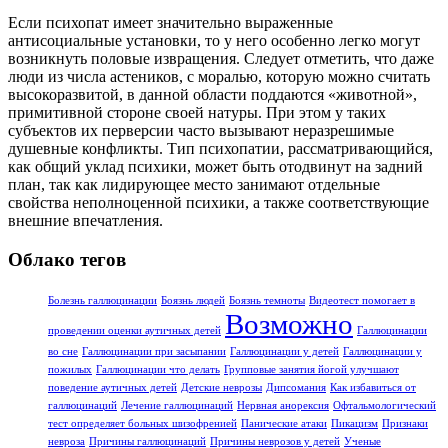
Если психопат имеет значительно выраженные
антисоциальные установки, то у него особенно легко могут
возникнуть половые извращения. Следует отметить, что даже
люди из числа астеников, с моралью, которую можно считать
высокоразвитой, в данной области поддаются «животной»,
примитивной стороне своей натуры. При этом у таких
субъектов их перверсии часто вызывают неразрешимые
душевные конфликты. Тип психопатии, рассматривающийся,
как общий уклад психики, может быть отодвинут на задний
план, так как лидирующее место занимают отдельные
свойства неполноценной психики, а также соответствующие
внешние впечатления.
Облако тегов
Болезнь галлюцинации
Боязнь людей
Боязнь темноты
Видеотест помогает в
Возможно
проведении оценки аутичных детей
Галлюцинации
во сне
Галлюцинации при засыпании
Галлюцинации у детей
Галлюцинации у
пожилых
Галлюцинации что делать
Групповые занятия йогой улучшают
поведение аутичных детей
Детские неврозы
Дипсомания
Как избавиться от
галлюцинаций
Лечение галлюцинаций
Нервная анорексия
Офтальмологический
тест определяет больных шизофренией
Панические атаки
Пикацизм
Признаки
невроза
Причины галлюцинаций
Причины неврозов у детей
Ученые