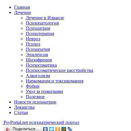
Главная
Лечение
Лечение в Израиле
Психопатология
Психиатрия
Психотерапия
Невроз
Психоз
Психопатия
Эпилепсия
Шизофрения
Психосоматика
Психосоматические расстройства
Алкоголизм
Наркомания и токсикомания
Фобии
Уход за пожилыми
Полезное
Новости психиатрии
Лекарства
Статьи
Psy
Portal.net
психиатрический портал
Поделиться…