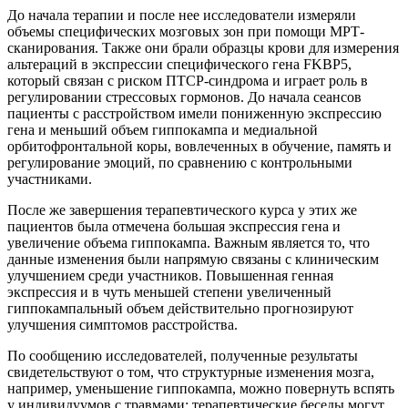
До начала терапии и после нее исследователи измеряли
объемы специфических мозговых зон при помощи МРТ-
сканирования. Также они брали образцы крови для измерения
альтераций в экспрессии специфического гена FKBP5,
который связан с риском ПТСР-синдрома и играет роль в
регулировании стрессовых гормонов. До начала сеансов
пациенты с расстройством имели пониженную экспрессию
гена и меньший объем гиппокампа и медиальной
орбитофронтальной коры, вовлеченных в обучение, память и
регулирование эмоций, по сравнению с контрольными
участниками.
После же завершения терапевтического курса у этих же
пациентов была отмечена большая экспрессия гена и
увеличение объема гиппокампа. Важным является то, что
данные изменения были напрямую связаны с клиническим
улучшением среди участников. Повышенная генная
экспрессия и в чуть меньшей степени увеличенный
гиппокампальный объем действительно прогнозируют
улучшения симптомов расстройства.
По сообщению исследователей, полученные результаты
свидетельствуют о том, что структурные изменения мозга,
например, уменьшение гиппокампа, можно повернуть вспять
у индивидуумов с травмами; терапевтические беседы могут