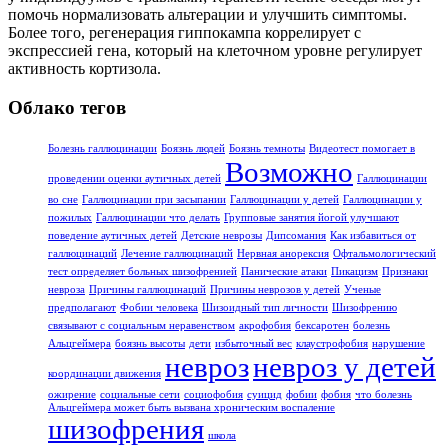
помочь нормализовать альтерации и улучшить симптомы.
Более того, регенерация гиппокампа коррелирует с
экспрессией гена, который на клеточном уровне регулирует
активность кортизола.
Облако тегов
Болезнь галлюцинации
Боязнь людей
Боязнь темноты
Видеотест помогает в
Возможно
проведении оценки аутичных детей
Галлюцинации
во сне
Галлюцинации при засыпании
Галлюцинации у детей
Галлюцинации у
пожилых
Галлюцинации что делать
Групповые занятия йогой улучшают
поведение аутичных детей
Детские неврозы
Дипсомания
Как избавиться от
галлюцинаций
Лечение галлюцинаций
Нервная анорексия
Офтальмологический
тест определяет больных шизофренией
Панические атаки
Пикацизм
Признаки
невроза
Причины галлюцинаций
Причины неврозов у детей
Ученые
предполагают
Фобии человека
Шизоидный тип личности
Шизофрению
связывают с социальным неравенством
акрофобия
бексаротен
болезнь
Альцгеймера
боязнь высоты
дети
избыточный вес
клаустрофобия
нарушение
невроз
невроз у детей
координации движения
ожирение
социальные сети
социофобия
суицид
фобии
фобия
что болезнь
Альцгеймера может быть вызвана хроническим воспаление
шизофрения
школа