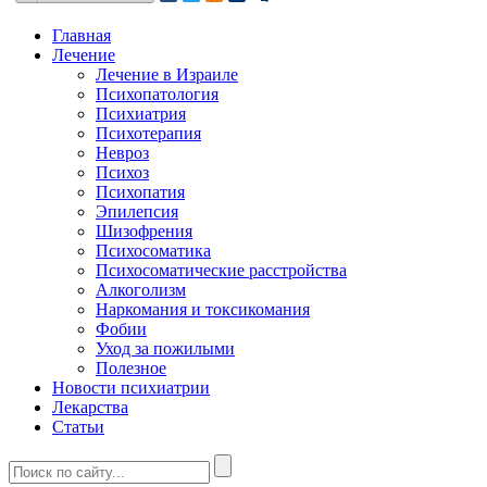
Главная
Лечение
Лечение в Израиле
Психопатология
Психиатрия
Психотерапия
Невроз
Психоз
Психопатия
Эпилепсия
Шизофрения
Психосоматика
Психосоматические расстройства
Алкоголизм
Наркомания и токсикомания
Фобии
Уход за пожилыми
Полезное
Новости психиатрии
Лекарства
Статьи