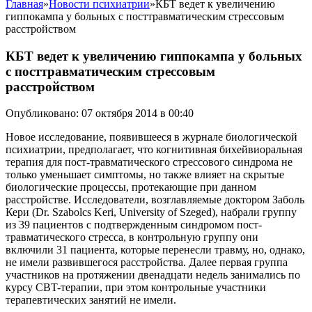
Главная
»
Новости психиатрии
»
КБТ ведет к увеличению
гиппокампа у больных с посттравматическим стрессовым
расстройством
КБТ ведет к увеличению гиппокампа у больных
с посттравматическим стрессовым
расстройством
Опубликовано: 07 октября 2014 в 00:40
Новое исследование, появившееся в журнале биологической
психиатрии, предполагает, что когнитивная бихейвиоральная
терапия для пост-травматического стрессового синдрома не
только уменьшает симптомы, но также влияет на скрытые
биологические процессы, протекающие при данном
расстройстве. Исследователи, возглавляемые доктором Заболь
Кери (Dr. Szabolcs Keri, University of Szeged), набрали группу
из 39 пациентов с подтвержденным синдромом пост-
травматического стресса, в контрольную группу они
включили 31 пациента, которые перенесли травму, но, однако,
не имели развившегося расстройства. Далее первая группа
участников на протяжении двенадцати недель занимались по
курсу CBT-терапии, при этом контрольные участники
терапевтических занятий не имели.