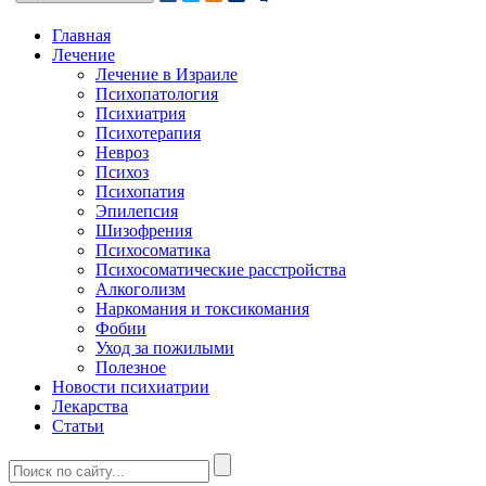
Главная
Лечение
Лечение в Израиле
Психопатология
Психиатрия
Психотерапия
Невроз
Психоз
Психопатия
Эпилепсия
Шизофрения
Психосоматика
Психосоматические расстройства
Алкоголизм
Наркомания и токсикомания
Фобии
Уход за пожилыми
Полезное
Новости психиатрии
Лекарства
Статьи