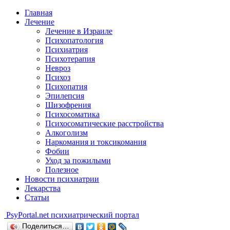
Главная
Лечение
Лечение в Израиле
Психопатология
Психиатрия
Психотерапия
Невроз
Психоз
Психопатия
Эпилепсия
Шизофрения
Психосоматика
Психосоматические расстройства
Алкоголизм
Наркомания и токсикомания
Фобии
Уход за пожилыми
Полезное
Новости психиатрии
Лекарства
Статьи
Psy
Portal.net
психиатрический портал
Поделиться…