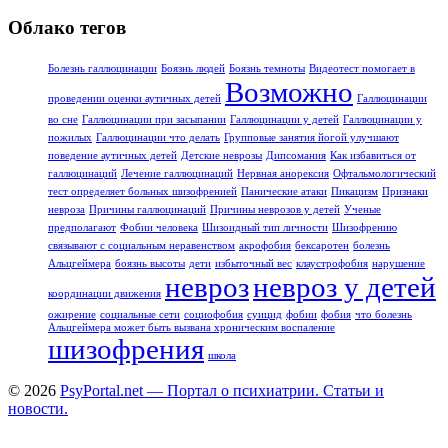
Облако тегов
Болезнь галлюцинации
Боязнь людей
Боязнь темноты
Видеотест помогает в
Возможно
проведении оценки аутичных детей
Галлюцинации
во сне
Галлюцинации при засыпании
Галлюцинации у детей
Галлюцинации у
пожилых
Галлюцинации что делать
Групповые занятия йогой улучшают
поведение аутичных детей
Детские неврозы
Дипсомания
Как избавиться от
галлюцинаций
Лечение галлюцинаций
Нервная анорексия
Офтальмологический
тест определяет больных шизофренией
Панические атаки
Пикацизм
Признаки
невроза
Причины галлюцинаций
Причины неврозов у детей
Ученые
предполагают
Фобии человека
Шизоидный тип личности
Шизофрению
связывают с социальным неравенством
акрофобия
бексаротен
болезнь
Альцгеймера
боязнь высоты
дети
избыточный вес
клаустрофобия
нарушение
невроз
невроз у детей
координации движения
ожирение
социальные сети
социофобия
суицид
фобии
фобия
что болезнь
Альцгеймера может быть вызвана хроническим воспаление
шизофрения
школа
© 2026
PsyPortal.net — Портал о психиатрии. Статьи и
новости.