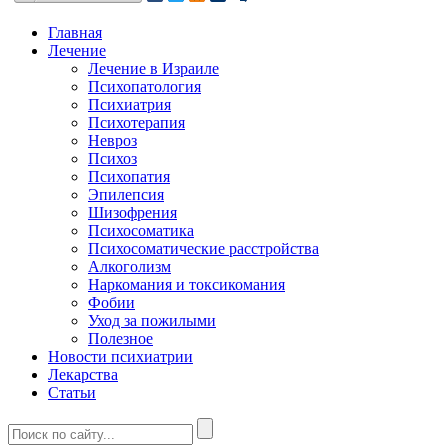
Главная
Лечение
Лечение в Израиле
Психопатология
Психиатрия
Психотерапия
Невроз
Психоз
Психопатия
Эпилепсия
Шизофрения
Психосоматика
Психосоматические расстройства
Алкоголизм
Наркомания и токсикомания
Фобии
Уход за пожилыми
Полезное
Новости психиатрии
Лекарства
Статьи