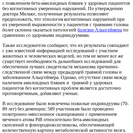
с появлением бета-амилоидных бляшек у здоровых пациентов
без когнитивных умеренных нарушений. По утверждению
доктора Мильке, полученные результаты позволяют
предположить, что этиология когнитивных нарушений при
их умеренной выраженности у пациентов с травмами головы
более склонна оказаться патологией
болезни Альцгеймера
по
сравнению со здоровыми индивидуумами.
Также исследователи сообщают, что их результаты совпадают
с уже известной информацией исследований с участием
животных и человеческих моделей, но тем не менее все же
существует необходимость дальнейших исследований для
обеспечения лучших свидетельств механизма причинно-
следственной связи между предыдущей травмой головы и
заболеванием Альцгеймера. Однако, отсутствие связи между
наличием амилоидных бляшек и травмой у здоровых
пациентов без когнитивных проблем является достаточно
противоречивым, добавляют ученые.
В исследование были вовлечены пожилые индивидуумы (70-
89 лет) без деменции; 589 участникам было проведено
позитронно-эмиссионное сканирование с применением
меченого атома PiB относительно бета-амилоидных
скоплений и флюородиоксиглюкозы, обеспечивающей
количественную картину метаболической активности мозга.