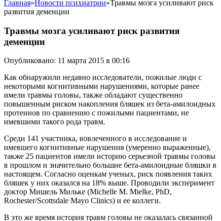
Главная
»
Новости психиатрии
»
Травмы мозга усиливают риск
развития деменции
Травмы мозга усиливают риск развития
деменции
Опубликовано: 11 марта 2015 в 00:16
Как обнаружили недавно исследователи, пожилые люди с
некоторыми когнитивными нарушениями, которые ранее
имели травмы головы, также обладают существенно
повышенным риском накопления бляшек из бета-амилоидных
протеинов по сравнению с пожилыми пациентами, не
имевшими такого рода травм.
Среди 141 участника, вовлеченного в исследование и
имевшего когнитивные нарушения (умеренно выраженные),
также 25 пациентов имели историю серьезной травмы головы
в прошлом и значительно большие бета-амилоидные бляшки в
настоящем. Согласно оценкам ученых, риск появления таких
бляшек у них оказался на 18% выше. Проводили эксперимент
доктор Мишель Мильке (Michelle M. Mielke, PhD,
Rochester/Scottsdale Mayo Clinics) и ее коллеги.
В это же время история травм головы не оказалась связанной