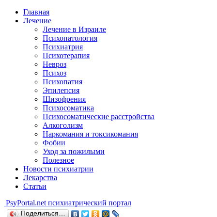
Главная
Лечение
Лечение в Израиле
Психопатология
Психиатрия
Психотерапия
Невроз
Психоз
Психопатия
Эпилепсия
Шизофрения
Психосоматика
Психосоматические расстройства
Алкоголизм
Наркомания и токсикомания
Фобии
Уход за пожилыми
Полезное
Новости психиатрии
Лекарства
Статьи
Psy
Portal.net
психиатрический портал
Поделиться…