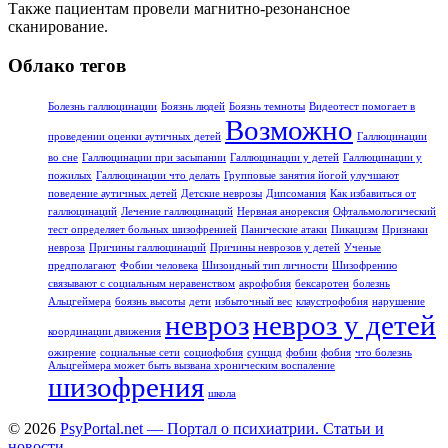
Также пациентам провели магнитно-резонансное
сканирование.
Облако тегов
Болезнь галлюцинации
Боязнь людей
Боязнь темноты
Видеотест помогает в
Возможно
проведении оценки аутичных детей
Галлюцинации
во сне
Галлюцинации при засыпании
Галлюцинации у детей
Галлюцинации у
пожилых
Галлюцинации что делать
Групповые занятия йогой улучшают
поведение аутичных детей
Детские неврозы
Дипсомания
Как избавиться от
галлюцинаций
Лечение галлюцинаций
Нервная анорексия
Офтальмологический
тест определяет больных шизофренией
Панические атаки
Пикацизм
Признаки
невроза
Причины галлюцинаций
Причины неврозов у детей
Ученые
предполагают
Фобии человека
Шизоидный тип личности
Шизофрению
связывают с социальным неравенством
акрофобия
бексаротен
болезнь
Альцгеймера
боязнь высоты
дети
избыточный вес
клаустрофобия
нарушение
невроз
невроз у детей
координации движения
ожирение
социальные сети
социофобия
суицид
фобии
фобия
что болезнь
Альцгеймера может быть вызвана хроническим воспаление
шизофрения
школа
© 2026
PsyPortal.net — Портал о психиатрии. Статьи и
новости.