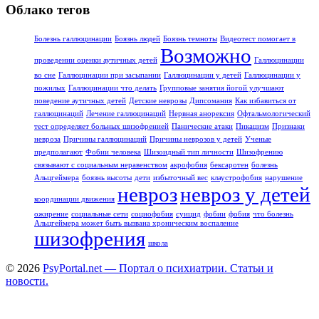
Облако тегов
Болезнь галлюцинации
Боязнь людей
Боязнь темноты
Видеотест помогает в
Возможно
проведении оценки аутичных детей
Галлюцинации
во сне
Галлюцинации при засыпании
Галлюцинации у детей
Галлюцинации у
пожилых
Галлюцинации что делать
Групповые занятия йогой улучшают
поведение аутичных детей
Детские неврозы
Дипсомания
Как избавиться от
галлюцинаций
Лечение галлюцинаций
Нервная анорексия
Офтальмологический
тест определяет больных шизофренией
Панические атаки
Пикацизм
Признаки
невроза
Причины галлюцинаций
Причины неврозов у детей
Ученые
предполагают
Фобии человека
Шизоидный тип личности
Шизофрению
связывают с социальным неравенством
акрофобия
бексаротен
болезнь
Альцгеймера
боязнь высоты
дети
избыточный вес
клаустрофобия
нарушение
невроз
невроз у детей
координации движения
ожирение
социальные сети
социофобия
суицид
фобии
фобия
что болезнь
Альцгеймера может быть вызвана хроническим воспаление
шизофрения
школа
© 2026
PsyPortal.net — Портал о психиатрии. Статьи и
новости.