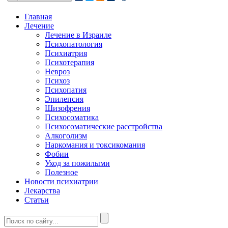
Главная
Лечение
Лечение в Израиле
Психопатология
Психиатрия
Психотерапия
Невроз
Психоз
Психопатия
Эпилепсия
Шизофрения
Психосоматика
Психосоматические расстройства
Алкоголизм
Наркомания и токсикомания
Фобии
Уход за пожилыми
Полезное
Новости психиатрии
Лекарства
Статьи