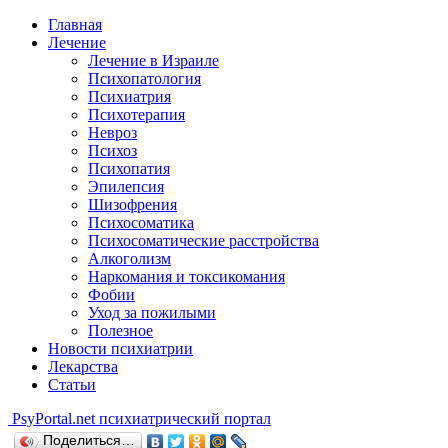
Главная
Лечение
Лечение в Израиле
Психопатология
Психиатрия
Психотерапия
Невроз
Психоз
Психопатия
Эпилепсия
Шизофрения
Психосоматика
Психосоматические расстройства
Алкоголизм
Наркомания и токсикомания
Фобии
Уход за пожилыми
Полезное
Новости психиатрии
Лекарства
Статьи
Psy
Portal.net
психиатрический портал
Поделиться…