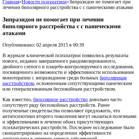
Главная
»
Новости психиатрии
»
Зипразидон не помогает при
лечении биполярного расстройства с с паническими атаками
Зипразидон не помогает при лечении
биполярного расстройства с с паническими
атаками
Опубликовано: 02 апреля 2015 в 00:39
В журнале клинической психиатрии появились результаты
нового, недавно завершенного рандомизированного,
двойного слепого и плацебо-контролируемого исследования,
посвященного возможности и эффективности использования
монотерапии с зипразидоном среди больных
биполярным
расстройством
, осложненным сопутствующими паническим
или генерализованным беспокойным расстройством.
Как известно,
биполярное расстройство
довольно часто
сопутствует ряду беспокойных расстройств. Ранее
полученные свидетельства позволяют предложить, что
антипсихотики второго поколения могут оказаться полезными
и эффективными в лечении обоих присутствующих
психиатрических расстройств. Последнее исследование было
сконцентрировано на определении эффективности
зипразидона в лечении данных заболеваний.