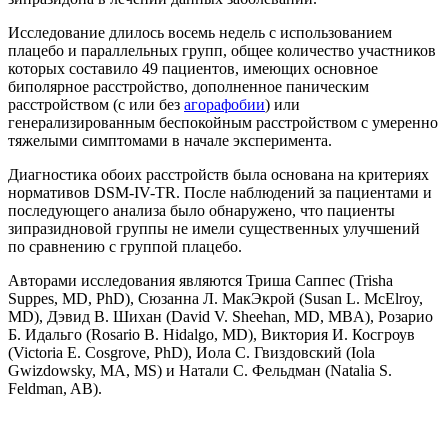
Исследование длилось восемь недель с использованием
плацебо и параллельных групп, общее количество участников
которых составило 49 пациентов, имеющих основное
биполярное расстройство, дополненное паническим
расстройством (с или без
агорафобии
) или
генерализированным беспокойным расстройством с умеренно
тяжелыми симптомами в начале эксперимента.
Диагностика обоих расстройств была основана на критериях
нормативов DSM-IV-TR. После наблюдений за пациентами и
последующего анализа было обнаружено, что пациенты
зипразидновой группы не имели существенных улучшений
по сравнению с группой плацебо.
Авторами исследования являются Триша Саппес (Trisha
Suppes, MD, PhD), Сюзанна Л. МакЭкрой (Susan L. McElroy,
MD), Дэвид В. Шихан (David V. Sheehan, MD, MBA), Розарио
Б. Идальго (Rosario B. Hidalgo, MD), Виктория И. Косгроув
(Victoria E. Cosgrove, PhD), Иола С. Гвиздовский (Iola
Gwizdowsky, MA, MS) и Натали С. Фельдман (Natalia S.
Feldman, AB).