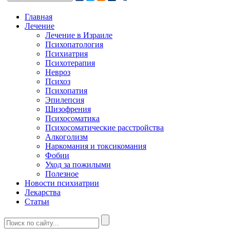
Главная
Лечение
Лечение в Израиле
Психопатология
Психиатрия
Психотерапия
Невроз
Психоз
Психопатия
Эпилепсия
Шизофрения
Психосоматика
Психосоматические расстройства
Алкоголизм
Наркомания и токсикомания
Фобии
Уход за пожилыми
Полезное
Новости психиатрии
Лекарства
Статьи