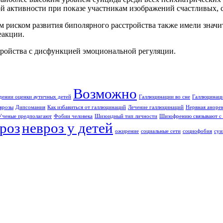
 активности при показе участникам изображений счастливых, 
им риском развития биполярного расстройства также имели зна
еакции.
тройства с дисфункцией эмоциональной регуляции.
Возможно
дении оценки аутичных детей
Галлюцинации во сне
Галлюцинаци
врозы
Дипсомания
Как избавиться от галлюцинаций
Лечение галлюцинаций
Нервная аноре
Ученые предполагают
Фобии человека
Шизоидный тип личности
Шизофрению связывают с 
роз
невроз у детей
ожирение
социальные сети
социофобия
суи