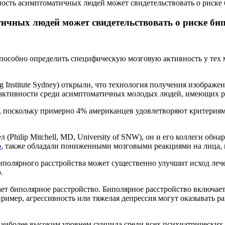
ность асимптоматичных людей может свидетельствовать о риске 
ичных людей может свидетельствовать о риске би
особно определить специфическую мозговую активность у тех м
og Institute Sydney) открыли, что технология получения изображе
активности среди асимптоматичных молодых людей, имеющих ри
, поскольку примерно 4% американцев удовлетворяют критериям
(Philip Mitchell, MD, University of SNW), он и его коллеги обн
о
, также обладали пониженными мозговыми реакциями на лица, 
полярного расстройства может существенно улучшит исход лечен
.
вает биполярное расстройство. Биполярное расстройство включа
пример, агрессивность или тяжелая депрессия могут оказывать 
 наиболее высоким уровнем суицида среди всех психиатрически