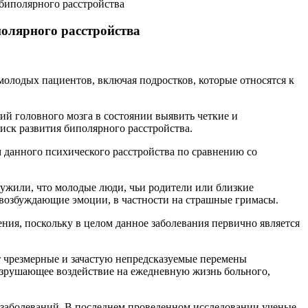
биполярного расстройства
полярного расстройства
олодых пациентов, включая подростков, которые относятся к
ний головного мозга в состоянии выявить четкие и
ск развития биполярного расстройства.
 данного психического расстройства по сравнению со
аружили, что молодые люди, чьи родители или близкие
возбуждающие эмоции, в частности на страшные гримасы.
ия, поскольку в целом данное заболевания первично является
ет чрезмерные и зачастую непредсказуемые перемены
разрушающее воздействие на ежедневную жизнь больного,
х заболеваний. В последнем проведенном исследовании ученые