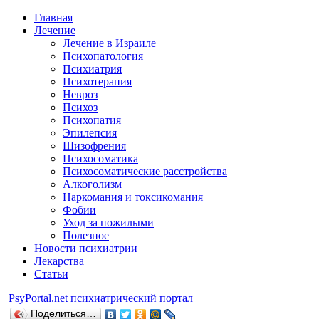
Главная
Лечение
Лечение в Израиле
Психопатология
Психиатрия
Психотерапия
Невроз
Психоз
Психопатия
Эпилепсия
Шизофрения
Психосоматика
Психосоматические расстройства
Алкоголизм
Наркомания и токсикомания
Фобии
Уход за пожилыми
Полезное
Новости психиатрии
Лекарства
Статьи
Psy
Portal.net
психиатрический портал
Поделиться…