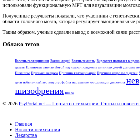
использовали функциональную МРТ для визуализации мозговой
Полученные результаты показали, что участники с генетическ
области головного мозга, которая регулирует эмоциональные р
Таким образом, ученые сделали вывод о возможной связи расс
Облако тегов
Болезнь галлюцинации
Боязнь людей
Боязнь темноты
Видеотест помогает в прове
делать
Групповые занятия йогой улучшают поведение аутичных детей
Детские не
Пикацизм
Признаки невроза
Причины галлюцинаций
Причины неврозов у детей
нев
дети
избыточный вес
клаустрофобия
нарушение координации движения
шизофрения
школа
© 2026
PsyPortal.net — Портал о психиатрии. Статьи и новости.
Главная
Новости психиатрии
Лекарства