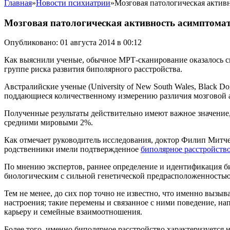
Главная
»
Новости психиатрии
»
Мозговая патологическая актив
Мозговая патологическая активность асимптомат
Опубликовано: 01 августа 2014 в 00:12
Как выяснили ученые, обычное МРТ-сканирование оказалось сп
группе риска развития биполярного расстройства.
Австралийские ученые (University of New South Wales, Black D
поддающиеся количественному измерению различия мозговой 
Полученные результаты действительно имеют важное значение
средними мировыми 2%.
Как отмечает руководитель исследования, доктор Филип Митчел 
родственники имели подтвержденное
биполярное расстройств
По мнению экспертов, раннее определение и идентификация би
биологическим с сильной генетической предрасположенностью
Тем не менее, до сих пор точно не известно, что именно вызы
настроения; такие перемены и связанное с ними поведение, на
карьеру и семейные взаимоотношения.
Более того, именно биполярное расстройство характеризуется