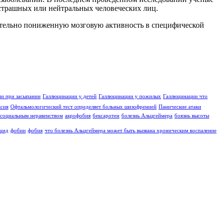
страшных или нейтральных человеческих лиц.
чительно пониженную мозговую активность в специфической
и при засыпании
Галлюцинации у детей
Галлюцинации у пожилых
Галлюцинации что
ксия
Офтальмологический тест определяет больных шизофренией
Панические атаки
социальным неравенством
акрофобия
бексаротен
болезнь Альцгеймера
боязнь высоты
цид
фобии
фобия
что болезнь Альцгеймера может быть вызвана хроническим воспаление