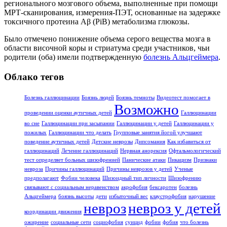
регионального мозгового объема, выполненные при помощи
МРТ-сканирования, измерения-ПЭТ, основанные на задержке
токсичного протеина Aβ (PiB) метаболизма глюкозы.
Было отмечено понижение объема серого вещества мозга в
области височной коры и стриатума среди участников, чьи
родители (оба) имели подтвержденную
болезнь Альцгеймера
.
Облако тегов
Болезнь галлюцинации
Боязнь людей
Боязнь темноты
Видеотест помогает в
Возможно
проведении оценки аутичных детей
Галлюцинации
во сне
Галлюцинации при засыпании
Галлюцинации у детей
Галлюцинации у
пожилых
Галлюцинации что делать
Групповые занятия йогой улучшают
поведение аутичных детей
Детские неврозы
Дипсомания
Как избавиться от
галлюцинаций
Лечение галлюцинаций
Нервная анорексия
Офтальмологический
тест определяет больных шизофренией
Панические атаки
Пикацизм
Признаки
невроза
Причины галлюцинаций
Причины неврозов у детей
Ученые
предполагают
Фобии человека
Шизоидный тип личности
Шизофрению
связывают с социальным неравенством
акрофобия
бексаротен
болезнь
Альцгеймера
боязнь высоты
дети
избыточный вес
клаустрофобия
нарушение
невроз
невроз у детей
координации движения
ожирение
социальные сети
социофобия
суицид
фобии
фобия
что болезнь