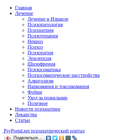
Главная
Лечение
Лечение в Израиле
Психопатология
Психиатрия
Психотерапия
Невроз
Психоз
Психопатия
Эпилепсия
Шизофрения
Психосоматика
Психосоматические расстройства
Алкоголизм
Наркомания и токсикомания
Фобии
Уход за пожилыми
Полезное
Новости психиатрии
Лекарства
Статьи
Psy
Portal.net
психиатрический портал
Поделиться…