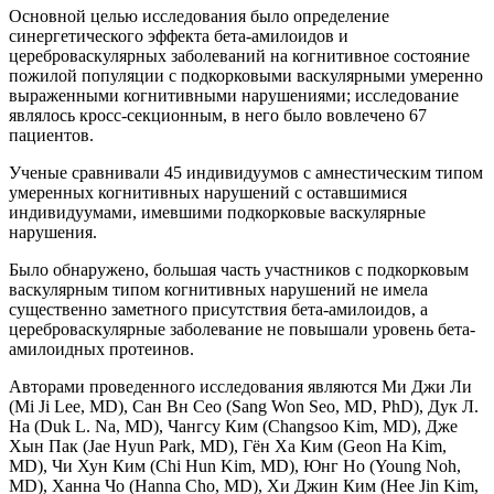
Основной целью исследования было определение
синергетического эффекта бета-амилоидов и
цереброваскулярных заболеваний на когнитивное состояние
пожилой популяции с подкорковыми васкулярными умеренно
выраженными когнитивными нарушениями; исследование
являлось кросс-секционным, в него было вовлечено 67
пациентов.
Ученые сравнивали 45 индивидуумов с амнестическим типом
умеренных когнитивных нарушений с оставшимися
индивидуумами, имевшими подкорковые васкулярные
нарушения.
Было обнаружено, большая часть участников с подкорковым
васкулярным типом когнитивных нарушений нe имела
существенно заметного присутствия бета-амилоидов, а
цереброваскулярные заболевание не повышали уровень бета-
амилоидных протеинов.
Авторами проведенного исследования являются Ми Джи Ли
(Mi Ji Lee, MD), Сан Вн Сео (Sang Won Seo, MD, PhD), Дук Л.
На (Duk L. Na, MD), Чангсу Ким (Changsoo Kim, MD), Дже
Хын Пак (Jae Hyun Park, MD), Гён Ха Ким (Geon Ha Kim,
MD), Чи Хун Ким (Chi Hun Kim, MD), Юнг Но (Young Noh,
MD), Ханна Чо (Hanna Cho, MD), Хи Джин Ким (Hee Jin Kim,