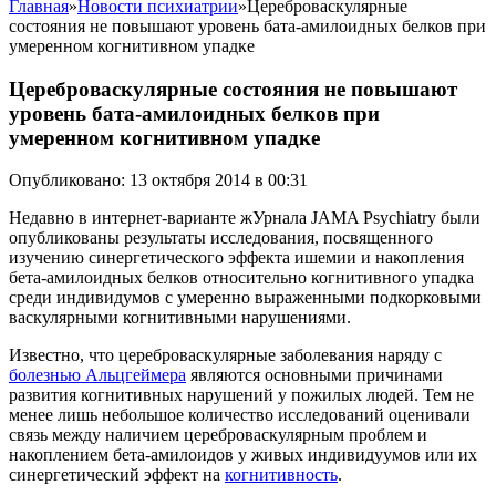
Главная
»
Новости психиатрии
»
Цереброваскулярные
состояния не повышают уровень бата-амилоидных белков при
умеренном когнитивном упадке
Цереброваскулярные состояния не повышают
уровень бата-амилоидных белков при
умеренном когнитивном упадке
Опубликовано: 13 октября 2014 в 00:31
Недавно в интернет-варианте жУрнала JAMA Psychiatry были
опубликованы результаты исследования, посвященного
изучению синергетического эффекта ишемии и накопления
бета-амилоидных белков относительно когнитивного упадка
среди индивидумов с умеренно выраженными подкорковыми
васкулярными когнитивными нарушениями.
Известно, что цереброваскулярные заболевания наряду с
болезнью Альцгеймера
являются основными причинами
развития когнитивных нарушений у пожилых людей. Тем не
менее лишь небольшое количество исследований оценивали
связь между наличием цереброваскулярным проблем и
накоплением бета-амилоидов у живых индивидуумов или их
синергетический эффект на
когнитивность
.