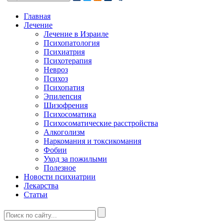
Главная
Лечение
Лечение в Израиле
Психопатология
Психиатрия
Психотерапия
Невроз
Психоз
Психопатия
Эпилепсия
Шизофрения
Психосоматика
Психосоматические расстройства
Алкоголизм
Наркомания и токсикомания
Фобии
Уход за пожилыми
Полезное
Новости психиатрии
Лекарства
Статьи