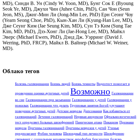
MD), Синди В. Ун (Cindy W. Yoon, MD), Бунг Сок Е (Byoung
Seok Ye, MD), Джухи Чин (Juhee Chin, PhD), Сан Чон (Seun
Jeon, MS), Джнг-Мин Ли (Jong-Min Lee, PhD) Ерн Сеонг Чоу
(Yearn Seong Choe, PhD), Кын-Хан Ли (Kyung-Han Lee, MD),
Дже Сеунг Ким (Jae Seung Kim, MD), Сун Тэ Ким (Sung Tae
Kim, MD, PhD), Дзэ-Хонг Ли (Jae-Hong Lee, MD), Майкл
Эверс (Michael Ewers, PhD), Дэид Дж. Уэрринг (David J.
Werring, PhD, FRCP), Майкл В. Вайнер (Michael W. Weiner,
MD).
Облако тегов
Болезнь галлюцинации
Боязнь людей
Боязнь темноты
Видеотест помогает в
Возможно
проведении оценки аутичных детей
Галлюцинации
во сне
Галлюцинации при засыпании
Галлюцинации у детей
Галлюцинации у
пожилых
Галлюцинации что делать
Групповые занятия йогой улучшают
поведение аутичных детей
Детские неврозы
Дипсомания
Как избавиться от
галлюцинаций
Лечение галлюцинаций
Нервная анорексия
Офтальмологический
тест определяет больных шизофренией
Панические атаки
Пикацизм
Признаки
невроза
Причины галлюцинаций
Причины неврозов у детей
Ученые
предполагают
Фобии человека
Шизоидный тип личности
Шизофрению
связывают с социальным неравенством
акрофобия
бексаротен
болезнь