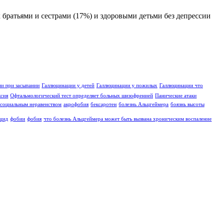
 братьями и сестрами (17%) и здоровыми детьми без депрессии
и при засыпании
Галлюцинации у детей
Галлюцинации у пожилых
Галлюцинации что
ксия
Офтальмологический тест определяет больных шизофренией
Панические атаки
социальным неравенством
акрофобия
бексаротен
болезнь Альцгеймера
боязнь высоты
цид
фобии
фобия
что болезнь Альцгеймера может быть вызвана хроническим воспаление