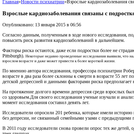
Главная
»
Новости психиатрии
»
Взрослые кардиозаболевания св
Взрослые кардиозаболевания связаны с подростк
Опубликовано: 13 января 2015 в 06:56
Согласно данным, полученным в ходе нового исследования, по
повысить риск развития кардиозаболеваний в дальнейшем.
Факторы риска остаются, даже если подростки более не страдают 
Pittsburgh).
Некоторые недавно проведенные исследования выявили, что на
взрослом возрасте и даже может привести к более короткой жизни.
По мнению автора исследования, профессора психиатрии Роберта 
возрасте в два раза более склонны к смерти в возрасте 55 лет
детской депрессией и данными факторами риска предполагает 
На протяжение долгого времени депрессия среди взрослых бы
со здоровьем.Для своего исследования ученые изучали и анали
момент исследования составил девять лет.
Исследователи опросили 201 ребенка, которые имели историю к
без депресии, не связанный семейными узами с предыдущими 
В 2011 году исследователи снова провели опрос тех же детей,
трех группах.