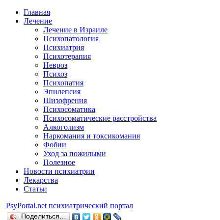
Главная
Лечение
Лечение в Израиле
Психопатология
Психиатрия
Психотерапия
Невроз
Психоз
Психопатия
Эпилепсия
Шизофрения
Психосоматика
Психосоматические расстройства
Алкоголизм
Наркомания и токсикомания
Фобии
Уход за пожилыми
Полезное
Новости психиатрии
Лекарства
Статьи
Psy
Portal.net
психиатрический портал
Поделиться…