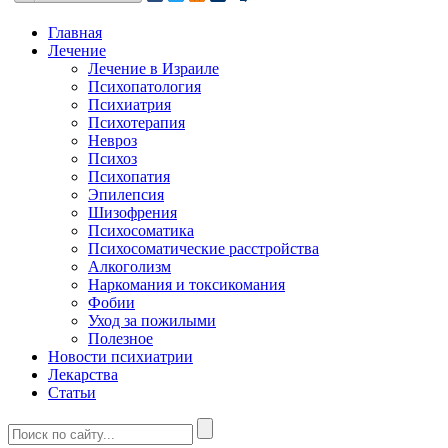
Главная
Лечение
Лечение в Израиле
Психопатология
Психиатрия
Психотерапия
Невроз
Психоз
Психопатия
Эпилепсия
Шизофрения
Психосоматика
Психосоматические расстройства
Алкоголизм
Наркомания и токсикомания
Фобии
Уход за пожилыми
Полезное
Новости психиатрии
Лекарства
Статьи