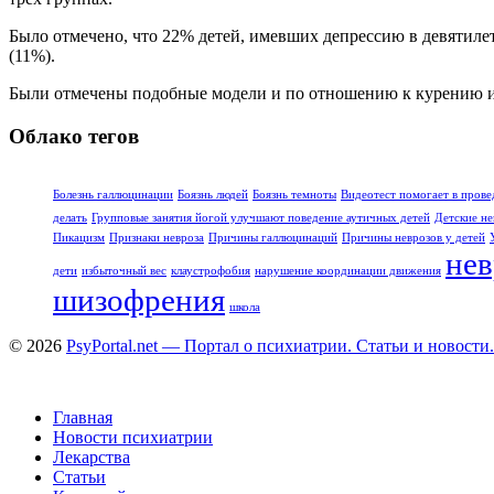
Было отмечено, что 22% детей, имевших депрессию в девятилет
(11%).
Были отмечены подобные модели и по отношению к курению и
Облако тегов
Болезнь галлюцинации
Боязнь людей
Боязнь темноты
Видеотест помогает в прове
делать
Групповые занятия йогой улучшают поведение аутичных детей
Детские не
Пикацизм
Признаки невроза
Причины галлюцинаций
Причины неврозов у детей
нев
дети
избыточный вес
клаустрофобия
нарушение координации движения
шизофрения
школа
© 2026
PsyPortal.net — Портал о психиатрии. Статьи и новости.
Главная
Новости психиатрии
Лекарства
Статьи