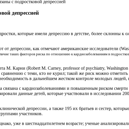
язаны с подростковой депрессией
овой депрессией
дростки, которые имели депрессию в детстве, более склонны к 
от депрессии, как отмечают американские исследователи (Washingt
личие таких факторов риска по отношению к кардиозаболеваниям в подростков
М. Карни (Robert M. Carney, professor of psychiatry, Washingto
 по сравнению с теми, кто не курил; такой же риск можно отмет
необходимость в дальнейшем жестком контроле молодых людей, 
ла связана с кардиозаболеваниями и повышенным риском смерти
зировали данные детей, которые участвовали в исследовании 200
линической депрессии, а также 195 их братьев и сестер, которы
группами участников.
 однако, уже в шестнадцатилетнем возрасте; ученые анализирова