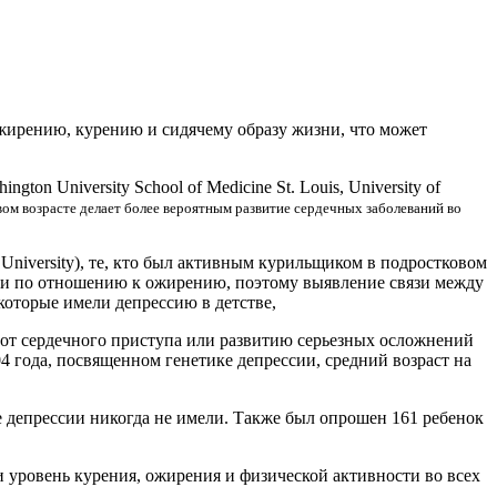
ожирению, курению и сидячему образу жизни, что может
on University School of Medicine St. Louis, University of
ом возрасте делает более вероятным развитие сердечных заболеваний во
n University), те, кто был активным курильщиком в подростковом
ить и по отношению к ожирению, поэтому выявление связи между
которые имели депрессию в детстве,
 от сердечного приступа или развитию серьезных осложнений
4 года, посвященном генетике депрессии, средний возраст на
е депрессии никогда не имели. Также был опрошен 161 ребенок
ли уровень курения, ожирения и физической активности во всех