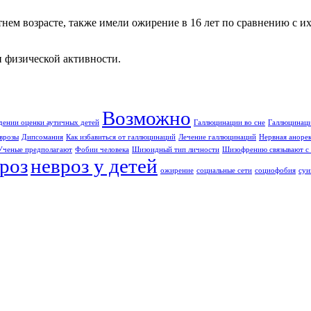
нем возрасте, также имели ожирение в 16 лет по сравнению с их
 физической активности.
Возможно
дении оценки аутичных детей
Галлюцинации во сне
Галлюцинаци
врозы
Дипсомания
Как избавиться от галлюцинаций
Лечение галлюцинаций
Нервная аноре
Ученые предполагают
Фобии человека
Шизоидный тип личности
Шизофрению связывают с 
роз
невроз у детей
ожирение
социальные сети
социофобия
суи