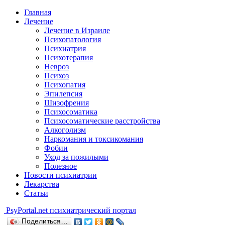
Главная
Лечение
Лечение в Израиле
Психопатология
Психиатрия
Психотерапия
Невроз
Психоз
Психопатия
Эпилепсия
Шизофрения
Психосоматика
Психосоматические расстройства
Алкоголизм
Наркомания и токсикомания
Фобии
Уход за пожилыми
Полезное
Новости психиатрии
Лекарства
Статьи
Psy
Portal.net
психиатрический портал
Поделиться…