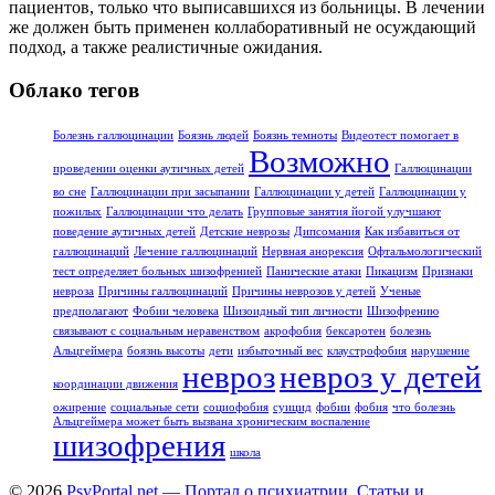
пациентов, только что выписавшихся из больницы. В лечении
же должен быть применен коллаборативный не осуждающий
подход, а также реалистичные ожидания.
Облако тегов
Болезнь галлюцинации
Боязнь людей
Боязнь темноты
Видеотест помогает в
Возможно
проведении оценки аутичных детей
Галлюцинации
во сне
Галлюцинации при засыпании
Галлюцинации у детей
Галлюцинации у
пожилых
Галлюцинации что делать
Групповые занятия йогой улучшают
поведение аутичных детей
Детские неврозы
Дипсомания
Как избавиться от
галлюцинаций
Лечение галлюцинаций
Нервная анорексия
Офтальмологический
тест определяет больных шизофренией
Панические атаки
Пикацизм
Признаки
невроза
Причины галлюцинаций
Причины неврозов у детей
Ученые
предполагают
Фобии человека
Шизоидный тип личности
Шизофрению
связывают с социальным неравенством
акрофобия
бексаротен
болезнь
Альцгеймера
боязнь высоты
дети
избыточный вес
клаустрофобия
нарушение
невроз
невроз у детей
координации движения
ожирение
социальные сети
социофобия
суицид
фобии
фобия
что болезнь
Альцгеймера может быть вызвана хроническим воспаление
шизофрения
школа
© 2026
PsyPortal.net — Портал о психиатрии. Статьи и