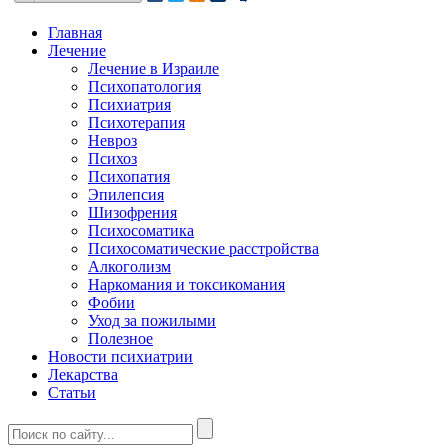
Главная
Лечение
Лечение в Израиле
Психопатология
Психиатрия
Психотерапия
Невроз
Психоз
Психопатия
Эпилепсия
Шизофрения
Психосоматика
Психосоматические расстройства
Алкоголизм
Наркомания и токсикомания
Фобии
Уход за пожилыми
Полезное
Новости психиатрии
Лекарства
Статьи