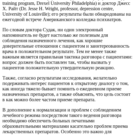
training program, Drexel University Philadelphia) и доктор Джесс
Х. Райт (Dr. Jesse H. Wright, professor, depression centre,
University of Louisville); его результаты были обнародованы на
ежегодной встрече Американского колледжа психиатров.
По словам доктора Судак, ни один электронный
напоминатель не будет настолько же полезным для
соблюдения назначенного лечения, как хорошие
доверительные отношения с пациентом и заинтереованность
врача в положительном результате. Тем не менее также
важным является правильная тактика разговора с пациентами:
вопрос должен быть поставлен так, чтобы вызвать у
пациентов положительную утвердительную реакцию.
Также, согласно результатам исследования, желательно
подерживать интерес пациентов к открытому диалогу о том,
как иногда тяжело бывает помнить о ежедневном приеме
назначенных препаратов, а также объяснять, что цель состоит
в как можно более частом приеме препарата.
В дополнение к нормализации и проблем с соблюдением
лечебного режима посредством такого ведения разговора
необходимо обеспечить больных печатными
образовательными материалами касательно проблем приема
лекарственных препаратов. Oсобенно это важно для