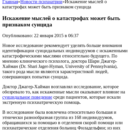
Главная
»
Новости психиатрии
»
Искажение мыслей о
катастрофах может быть признаком суицида
Искажение мыслей о катастрофах может быть
признаком суицида
Опубликовано: 22 января 2015 в 06:37
Новое исследование рекомендует уделять больше внимания
идентификации суицидальных индивидуумов с искаженными
катастрофическими мыслями относительно будущего. По
мнению клинического психолога, доктора Шари Джагер-
Хайман (Dr. Shari Jager-Hyman, University of Pennsylvania),
такого рода мысли являются характеристикой людей,
совершающих попытки суицида.
Доктор Джагер-Хайман возглавлял исследование, которое
обозревало то, как искаженные мысли оказывают влияние на
суицидальное поведение
среди пациентов, которые искали
экстренную психиатрическую помощь.
В исследованиe была вовлечена относительно большая и
этнически разнообразная группа из 168 индивидуумов,
обращавшихся за помощью в отделения скорой помощи или
психиатрические отделения больниц Филадельфии; из них