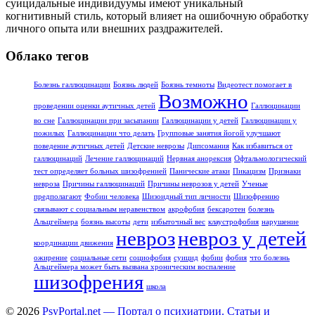
суицидальные индивидуумы имеют уникальный
когнитивный стиль, который влияет на ошибочную обработку
личного опыта или внешних раздражителей.
Облако тегов
Болезнь галлюцинации
Боязнь людей
Боязнь темноты
Видеотест помогает в
Возможно
проведении оценки аутичных детей
Галлюцинации
во сне
Галлюцинации при засыпании
Галлюцинации у детей
Галлюцинации у
пожилых
Галлюцинации что делать
Групповые занятия йогой улучшают
поведение аутичных детей
Детские неврозы
Дипсомания
Как избавиться от
галлюцинаций
Лечение галлюцинаций
Нервная анорексия
Офтальмологический
тест определяет больных шизофренией
Панические атаки
Пикацизм
Признаки
невроза
Причины галлюцинаций
Причины неврозов у детей
Ученые
предполагают
Фобии человека
Шизоидный тип личности
Шизофрению
связывают с социальным неравенством
акрофобия
бексаротен
болезнь
Альцгеймера
боязнь высоты
дети
избыточный вес
клаустрофобия
нарушение
невроз
невроз у детей
координации движения
ожирение
социальные сети
социофобия
суицид
фобии
фобия
что болезнь
Альцгеймера может быть вызвана хроническим воспаление
шизофрения
школа
© 2026
PsyPortal.net — Портал о психиатрии. Статьи и