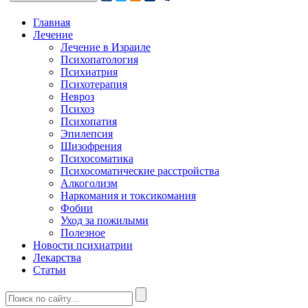
Главная
Лечение
Лечение в Израиле
Психопатология
Психиатрия
Психотерапия
Невроз
Психоз
Психопатия
Эпилепсия
Шизофрения
Психосоматика
Психосоматические расстройства
Алкоголизм
Наркомания и токсикомания
Фобии
Уход за пожилыми
Полезное
Новости психиатрии
Лекарства
Статьи