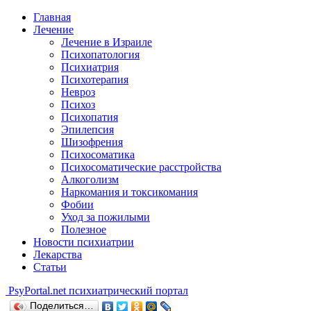
Главная
Лечение
Лечение в Израиле
Психопатология
Психиатрия
Психотерапия
Невроз
Психоз
Психопатия
Эпилепсия
Шизофрения
Психосоматика
Психосоматические расстройства
Алкоголизм
Наркомания и токсикомания
Фобии
Уход за пожилыми
Полезное
Новости психиатрии
Лекарства
Статьи
Psy
Portal.net
психиатрический портал
Поделиться…